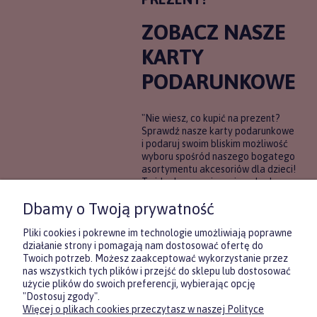
ZOBACZ NASZE
KARTY
PODARUNKOWE
"Nie wiesz, co kupić na prezent?
Sprawdź nasze karty podarunkowe
i podaruj swoim bliskim możliwość
wyboru spośród naszego bogatego
asortymentu akcesoriów dla dzieci!
To idealne rozwiązanie, gdy chcesz
wręczyć prezent, ale nie masz
Dbamy o Twoją prywatność
pewności, co będzie najbardziej
trafione.
Pliki cookies i pokrewne im technologie umożliwiają poprawne
działanie strony i pomagają nam dostosować ofertę do
Twoich potrzeb. Możesz zaakceptować wykorzystanie przez
DOWIEDZ SIĘ WIĘCEJ
nas wszystkich tych plików i przejść do sklepu lub dostosować
użycie plików do swoich preferencji, wybierając opcję
"Dostosuj zgody".
Więcej o plikach cookies przeczytasz w naszej Polityce