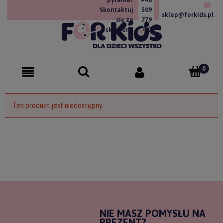
Skontaktuj
509
sklep@forkids.pl
się ze
779
sklepem!
757
Ten produkt jest niedostępny.
NIE MASZ POMYSŁU NA
PREZENT?