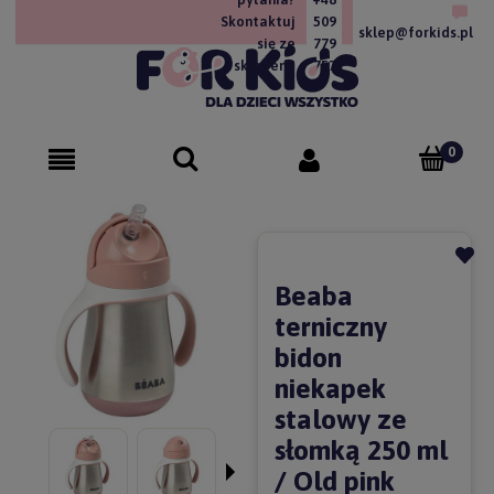
Skontaktuj
509
sklep@forkids.pl
się ze
779
sklepem!
757
Beaba
terniczny
bidon
niekapek
stalowy ze
słomką 250 ml
/ Old pink