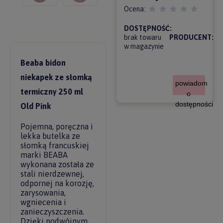
Ocena:
DOSTĘPNOŚĆ:
brak towaru
PRODUCENT:
w magazynie
Beaba bidon
niekapek ze słomką
powiadom
termiczny 250 ml
o
dostępności
Old Pink
Pojemna, poręczna i
lekka butelka ze
słomką francuskiej
marki BEABA
wykonana została ze
stali nierdzewnej,
odpornej na korozję,
zarysowania,
wgniecenia i
zanieczyszczenia.
Dzięki podwójnym