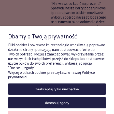
"Nie wiesz, co kupić na prezent?
Sprawdź nasze karty podarunkowe
i podaruj swoim bliskim możliwość
wyboru spośród naszego bogatego
asortymentu akcesoriów dla dzieci!
To idealne rozwiązanie, gdy chcesz
wręczyć prezent, ale nie masz
Dbamy o Twoją prywatność
pewności, co będzie najbardziej
trafione.
Pliki cookies i pokrewne im technologie umożliwiają poprawne
działanie strony i pomagają nam dostosować ofertę do
Twoich potrzeb. Możesz zaakceptować wykorzystanie przez
DOWIEDZ SIĘ WIĘCEJ
nas wszystkich tych plików i przejść do sklepu lub dostosować
użycie plików do swoich preferencji, wybierając opcję
"Dostosuj zgody".
Więcej o plikach cookies przeczytasz w naszej Polityce
Zasubskrybuj nasz newsletter
prywatności.
i otrzymaj
5
% rabatu na pierwszy
zakup.
zaakceptuj tylko niezbędne
Twoje imię
KONTAKT
POMOC
MOJE
KONT
dostosuj zgody
Twój email