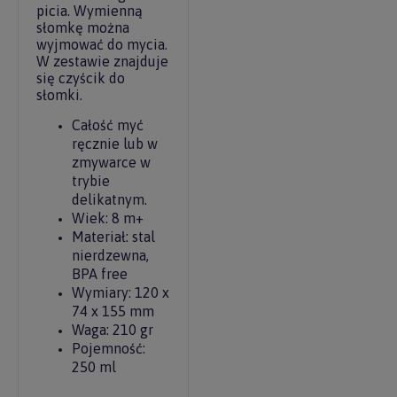
picia. Wymienną
słomkę można
wyjmować do mycia.
W zestawie znajduje
się czyścik do
słomki.
Całość myć
ręcznie lub w
zmywarce w
trybie
delikatnym.
Wiek: 8 m+
Materiał: stal
nierdzewna,
BPA free
Wymiary: 120 x
74 x 155 mm
Waga: 210 gr
Pojemność:
250 ml