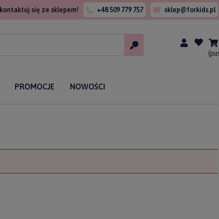
kontaktuj się ze sklepem!
+48 509 779 757
sklep@forkids.pl
(pu
PROMOCJE
NOWOŚCI