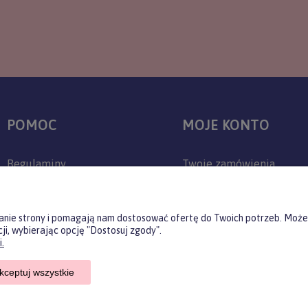
POMOC
MOJE KONTO
Regulaminy
Twoje zamówienia
Zwroty i reklamacje
Ustawienia konta
Polityka prywatności
Przechowalnia
ałanie strony i pomagają nam dostosować ofertę do Twoich potrzeb. Może
ji, wybierając opcję "Dostosuj zgody".
Jak kupować?
.
Czas realizacji zamówienia
kceptuj wszystkie
Czas i koszty dostawy