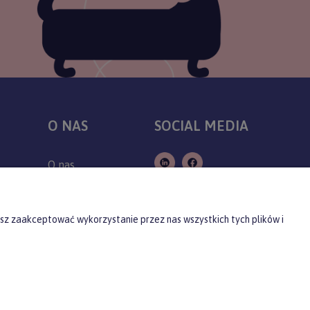
O NAS
SOCIAL MEDIA
O nas
Kontakt
Producenci
sz zaakceptować wykorzystanie przez nas wszystkich tych plików i
Blog