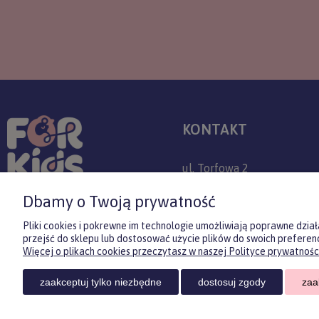
KONTAKT
ul. Torfowa 2
30-382 Kraków
Dbamy o Twoją prywatność
+48 509 779 757
Pliki cookies i pokrewne im technologie umożliwiają poprawne dzi
przejść do sklepu lub dostosować użycie plików do swoich preferenc
sklep@forkids.pl
Więcej o plikach cookies przeczytasz w naszej Polityce prywatności
Infolinia dostępna:
zaakceptuj tylko niezbędne
dostosuj zgody
zaa
pon-pt 08:00-20:00