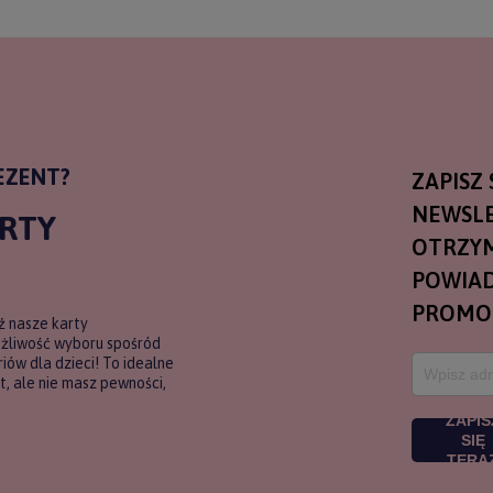
EZENT?
ZAPISZ 
NEWSLE
ARTY
OTRZY
POWIAD
PROMO
ź nasze karty
ożliwość wyboru spośród
ów dla dzieci! To idealne
, ale nie masz pewności,
ZAPIS
SIĘ
TERA