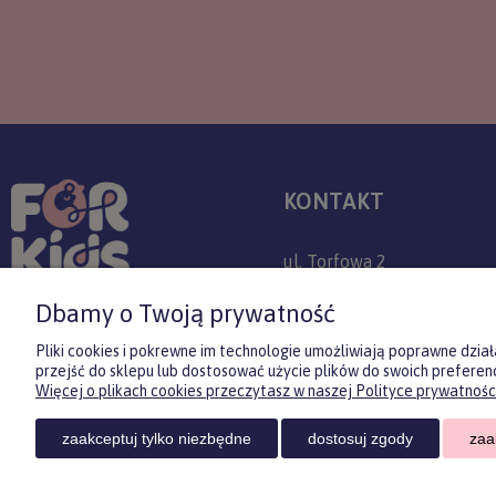
KONTAKT
ul. Torfowa 2
30-382 Kraków
Dbamy o Twoją prywatność
+48 509 779 757
Pliki cookies i pokrewne im technologie umożliwiają poprawne dzi
przejść do sklepu lub dostosować użycie plików do swoich preferenc
sklep@forkids.pl
Więcej o plikach cookies przeczytasz w naszej Polityce prywatności
Infolinia dostępna:
zaakceptuj tylko niezbędne
dostosuj zgody
zaa
pon-pt 08:00-20:00