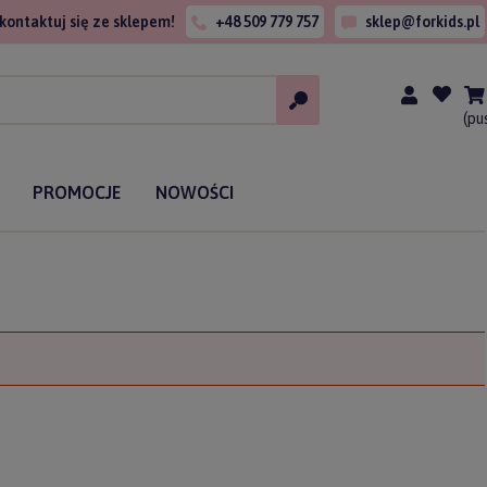
kontaktuj się ze sklepem!
+48 509 779 757
sklep@forkids.pl
(pu
PROMOCJE
NOWOŚCI