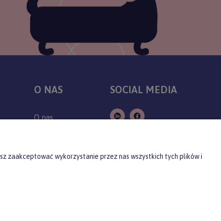
O NAS
SOCIAL MEDIA
O nas
Kontakt
Producenci
sz zaakceptować wykorzystanie przez nas wszystkich tych plików i
Blog