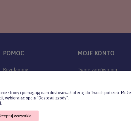
POMOC
MOJE KONTO
Regulaminy
Twoje zamówienia
Zwroty i reklamacje
Ustawienia konta
Polityka prywatności
Przechowalnia
ałanie strony i pomagają nam dostosować ofertę do Twoich potrzeb. Może
ji, wybierając opcję "Dostosuj zgody".
Jak kupować?
.
Czas realizacji zamówienia
kceptuj wszystkie
Czas i koszty dostawy