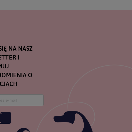
SIĘ NA NASZ
TTER I
MUJ
OMIENIA O
CJACH
Z
Z