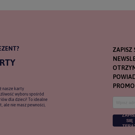
EZENT?
ZAPISZ 
NEWSLE
ARTY
OTRZY
POWIAD
PROMO
ź nasze karty
ożliwość wyboru spośród
ów dla dzieci! To idealne
, ale nie masz pewności,
ZAPIS
SIĘ
TERA