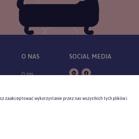
O NAS
SOCIAL MEDIA
O nas
Kontakt
Producenci
sz zaakceptować wykorzystanie przez nas wszystkich tych plików i
Blog