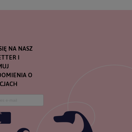
SIĘ NA NASZ
TTER I
MUJ
OMIENIA O
CJACH
Z
Z