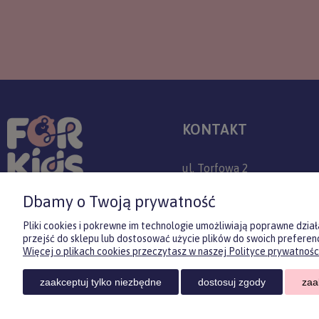
KONTAKT
ul. Torfowa 2
30-382 Kraków
Dbamy o Twoją prywatność
+48 509 779 757
Pliki cookies i pokrewne im technologie umożliwiają poprawne dzi
przejść do sklepu lub dostosować użycie plików do swoich preferenc
sklep@forkids.pl
Więcej o plikach cookies przeczytasz w naszej Polityce prywatności
Infolinia dostępna:
zaakceptuj tylko niezbędne
dostosuj zgody
zaa
pon-pt 08:00-20:00