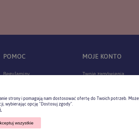
POMOC
MOJE KONTO
Regulaminy
Twoje zamówienia
Zwroty i reklamacje
Ustawienia konta
Polityka prywatności
Przechowalnia
ałanie strony i pomagają nam dostosować ofertę do Twoich potrzeb. Może
ji, wybierając opcję "Dostosuj zgody".
Jak kupować?
.
Czas realizacji zamówienia
kceptuj wszystkie
Czas i koszty dostawy