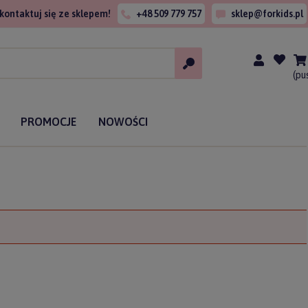
kontaktuj się ze sklepem!
+48 509 779 757
sklep@forkids.pl
(pu
PROMOCJE
NOWOŚCI