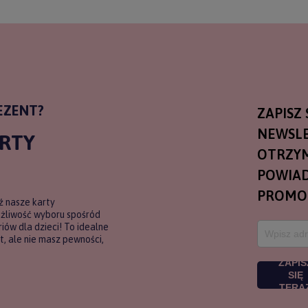
EZENT?
ZAPISZ 
NEWSLE
ARTY
OTRZY
POWIAD
PROMO
ź nasze karty
ożliwość wyboru spośród
ów dla dzieci! To idealne
, ale nie masz pewności,
ZAPIS
SIĘ
TERA