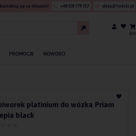
kontaktuj się ze sklepem!
+48 509 779 757
sklep@forkids.pl
(pu
PROMOCJE
NOWOŚCI
piworek platinium do wózka Priam
Sepia black