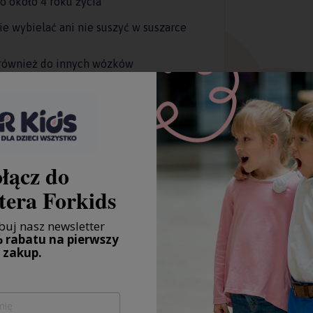
 około 4 roku życia
ie wybielać ani nie suszyć w suszarce
również do innych wózków
łącz do
tera Forkids
uj nasz newsletter
 rabatu na pierwszy
zakup.
 polaru jest luksusowo wygodna i
deszczem i zachlapaniem.