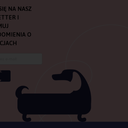
SIĘ NA NASZ
TTER I
MUJ
OMIENIA O
CJACH
Z
Z