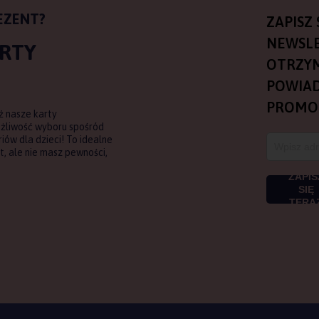
EZENT?
ZAPISZ 
NEWSLE
ARTY
OTRZY
POWIAD
PROMO
ź nasze karty
ożliwość wyboru spośród
ów dla dzieci! To idealne
, ale nie masz pewności,
ZAPIS
SIĘ
TERA