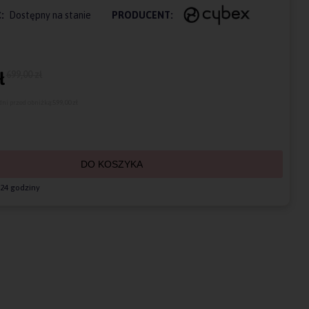
:
Dostępny na stanie
PRODUCENT:
699,00 zł
ł
dni przed obniżką:
599,00 zł
DO KOSZYKA
24 godziny