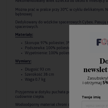
Rekomendowany wiek dziecka od około 6 miesięcy do
Można prać w pralce przy 30°C w cyklu delikatnym. N
bębnowej
Dedykowany do wózków spacerowych Cybex. Pasują 
spacerowych.
Materiały:
Skorupa: 97% poliester, 3% poliamid
Podszewka: 100% poliester
Wypełnienie: 100% poliester
Do
Wymiary:
newslet
Długość 93 cm
Szerokość 38 cm
Zasubskryb
Waga 0.7 kg
i otrzymaj
5%
Przyjemna w dotyku puchata podszewka z pluszowego
cudownie ciepła.
Twoje imię
Wodoodporny materiał chroni dziecko przed lekkim 