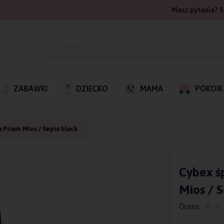
Masz pytania? S
ZABAWKI
DZIECKO
MAMA
POKOIK
 Priam Mios / Sepia black
Cybex ś
Mios / 
Ocena: