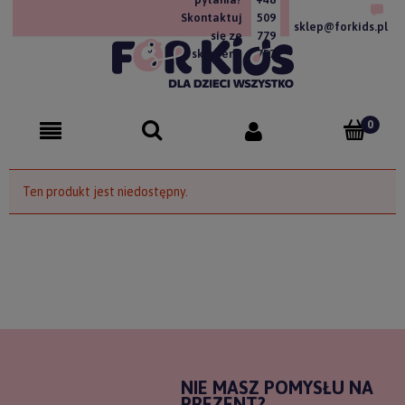
Skontaktuj
509
sklep@forkids.pl
się ze
779
sklepem!
757
Ten produkt jest niedostępny.
NIE MASZ POMYSŁU NA
PREZENT?