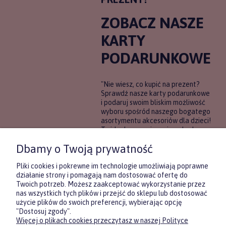
ZOBACZ NASZE
KARTY
PODARUNKOWE
"Nie wiesz, co kupić na prezent?
Sprawdź nasze karty podarunkowe
i podaruj swoim bliskim możliwość
wyboru spośród naszego bogatego
asortymentu akcesoriów dla dzieci!
To idealne rozwiązanie, gdy chcesz
wręczyć prezent, ale nie masz
Dbamy o Twoją prywatność
pewności, co będzie najbardziej
trafione.
Pliki cookies i pokrewne im technologie umożliwiają poprawne
działanie strony i pomagają nam dostosować ofertę do
Twoich potrzeb. Możesz zaakceptować wykorzystanie przez
DOWIEDZ SIĘ WIĘCEJ
nas wszystkich tych plików i przejść do sklepu lub dostosować
użycie plików do swoich preferencji, wybierając opcję
"Dostosuj zgody".
Więcej o plikach cookies przeczytasz w naszej Polityce