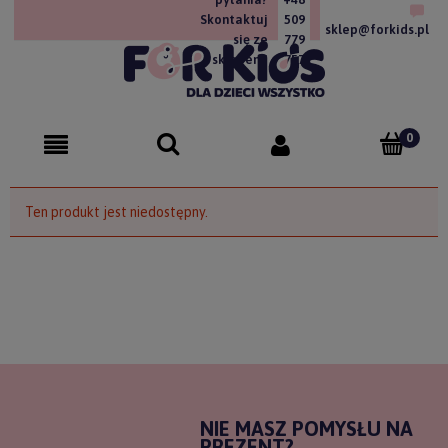
Skontaktuj
509
sklep@forkids.pl
się ze
779
sklepem!
757
Ten produkt jest niedostępny.
NIE MASZ POMYSŁU NA
PREZENT?