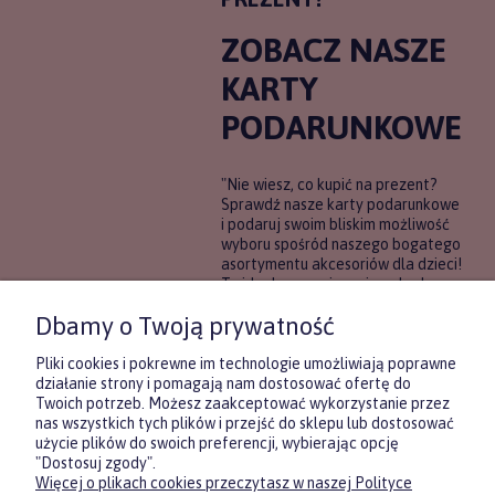
ZOBACZ NASZE
KARTY
PODARUNKOWE
"Nie wiesz, co kupić na prezent?
Sprawdź nasze karty podarunkowe
i podaruj swoim bliskim możliwość
wyboru spośród naszego bogatego
asortymentu akcesoriów dla dzieci!
To idealne rozwiązanie, gdy chcesz
wręczyć prezent, ale nie masz
Dbamy o Twoją prywatność
pewności, co będzie najbardziej
trafione.
Pliki cookies i pokrewne im technologie umożliwiają poprawne
działanie strony i pomagają nam dostosować ofertę do
Twoich potrzeb. Możesz zaakceptować wykorzystanie przez
DOWIEDZ SIĘ WIĘCEJ
nas wszystkich tych plików i przejść do sklepu lub dostosować
użycie plików do swoich preferencji, wybierając opcję
"Dostosuj zgody".
Więcej o plikach cookies przeczytasz w naszej Polityce