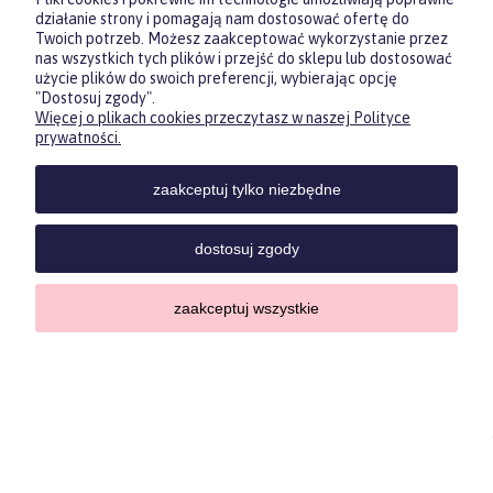
działanie strony i pomagają nam dostosować ofertę do
Twoich potrzeb. Możesz zaakceptować wykorzystanie przez
nas wszystkich tych plików i przejść do sklepu lub dostosować
użycie plików do swoich preferencji, wybierając opcję
"Dostosuj zgody".
Więcej o plikach cookies przeczytasz w naszej Polityce
Zasubskrybuj nasz newsletter
prywatności.
i otrzymaj
5
% rabatu na pierwszy
zakup.
zaakceptuj tylko niezbędne
Twoje imię
NIE MASZ POMYSŁU NA
PREZENT?
dostosuj zgody
Twój email
ZOBACZ NASZE
zaakceptuj wszystkie
KARTY
PODARUNKOWE
ODBIERZ RABAT
Privacy policypolityka prywatności
"Nie wiesz, co kupić na prezent?
Sprawdź nasze karty podarunkowe
i podaruj swoim bliskim możliwość
wyboru spośród naszego bogatego