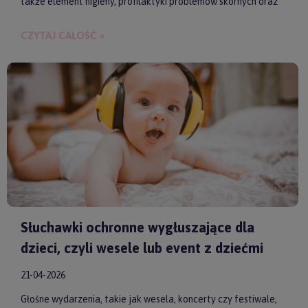
także element higieny, profilaktyki problemów skórnych oraz
budowania bliskości między rodzicem a dzieckiem.
CZYTAJ CAŁOŚĆ »
Słuchawki ochronne wygłuszające dla
dzieci, czyli wesele lub event z dziećmi
21-04-2026
Głośne wydarzenia, takie jak wesela, koncerty czy festiwale,