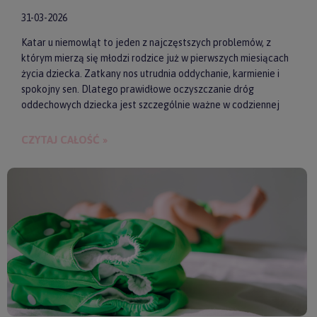
31-03-2026
Katar u niemowląt to jeden z najczęstszych problemów, z
którym mierzą się młodzi rodzice już w pierwszych miesiącach
życia dziecka. Zatkany nos utrudnia oddychanie, karmienie i
spokojny sen. Dlatego prawidłowe oczyszczanie dróg
oddechowych dziecka jest szczególnie ważne w codziennej
pielęgnacji malucha. Jednym z najwygodniejszych i
skutecznych akcesoriów wspierających realizację tego
CZYTAJ CAŁOŚĆ »
zadania są elektroniczne aspiratory do nosa. Pozwalają one
szybko i delikatnie usunąć zalegającą wydzielinę.