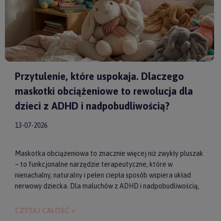
Przytulenie, które uspokaja. Dlaczego
maskotki obciążeniowe to rewolucja dla
dzieci z ADHD i nadpobudliwością?
13-07-2026
Maskotka obciążeniowa to znacznie więcej niż zwykły pluszak
– to funkcjonalne narzędzie terapeutyczne, które w
nienachalny, naturalny i pełen ciepła sposób wspiera układ
nerwowy dziecka. Dla maluchów z ADHD i nadpobudliwością,
które codziennie toczą walkę z nadmiarem bodźców, taki
dociążony przyjaciel może stać się kluczem do upragnionego
CZYTAJ CAŁOŚĆ »
spokoju, lepszej koncentracji i zdrowego snu. Wybierając