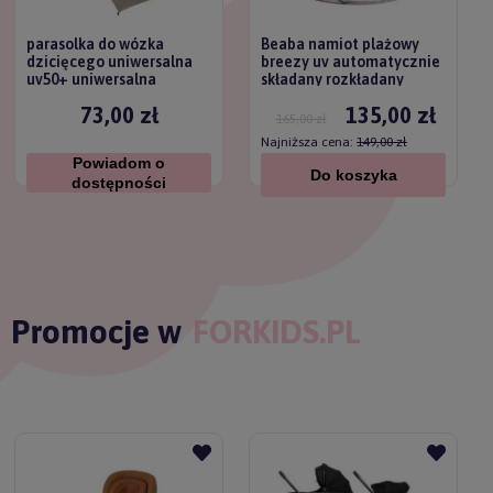
parasolka do wózka
Beaba namiot plażowy
dzicięcego uniwersalna
breezy uv automatycznie
uv50+ uniwersalna
składany rozkładany
titanium baby
73,00 zł
135,00 zł
165,00 zł
Najniższa cena:
149,00 zł
Powiadom o
Do koszyka
dostępności
Promocje w
FORKIDS.PL