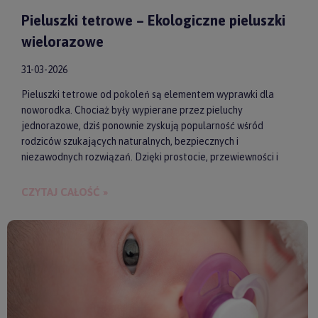
Pieluszki tetrowe – Ekologiczne pieluszki
wielorazowe
31-03-2026
Pieluszki tetrowe od pokoleń są elementem wyprawki dla
noworodka. Chociaż były wypierane przez pieluchy
jednorazowe, dziś ponownie zyskują popularność wśród
rodziców szukających naturalnych, bezpiecznych i
niezawodnych rozwiązań. Dzięki prostocie, przewiewności i
wykonaniu z wysokiej jakości materiałów, pieluszki tetrowe są
przyjazne dla skóry niemowlęcia. Gwarantują też ekologiczne
CZYTAJ CAŁOŚĆ »
i ekonomiczne podejście do codziennych obowiązków.