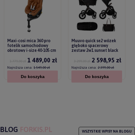
Maxi-cosi mica 360 pro
Muuvo quick se2 wózek
fotelik samochodowy
głęboko spacerowy
obrotowy i-size 40-105 cm
zestaw 2w1 sunset black
/ 0-18 kg | authentic terra
1 489,00 zł
2 598,95 zł
1 779,00 zł
3 299,00 zł
Najniższa cena:
1 549,00 zł
Najniższa cena:
2 399,00 zł
Do koszyka
Do koszyka
BLOG
FORKIS.PL
WSZYSTKIE WPISY NA BLOGU