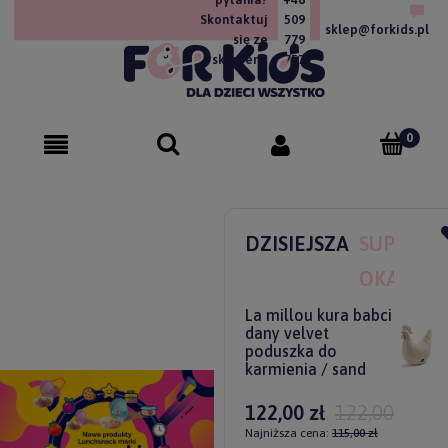
Skontaktuj
509
sklep@forkids.pl
się ze
779
sklepem!
757
DZISIEJSZA
SUPER
OKAZJA
La millou kura babci
dany velvet
poduszka do
karmienia / sand
122,00 zł
122,00 zł
Najniższa cena:
115,00 zł