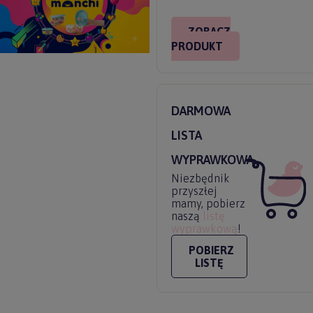
ZOBACZ
PRODUKT
DARMOWA
LISTA
WYPRAWKOWA
Niezbędnik
przyszłej
mamy, pobierz
naszą
listę
wyprawkową
!
POBIERZ
LISTĘ