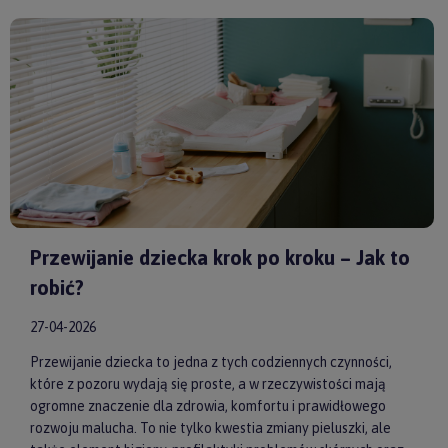
model od sprawdzonych producentów, takich jak
by ASTRUP
,
Huggimals
czy
Membantu
, masz pewność, że dajesz swojemu
dziecku bezpieczne i skuteczne wsparcie każdego dnia.
Przewijanie dziecka krok po kroku – Jak to
robić?
27-04-2026
Przewijanie dziecka to jedna z tych codziennych czynności,
które z pozoru wydają się proste, a w rzeczywistości mają
ogromne znaczenie dla zdrowia, komfortu i prawidłowego
rozwoju malucha. To nie tylko kwestia zmiany pieluszki, ale