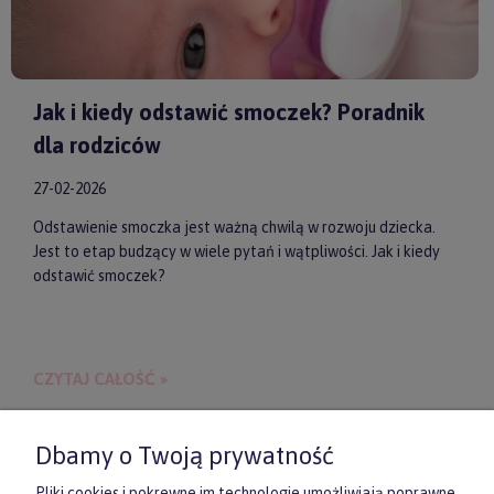
Jak i kiedy odstawić smoczek? Poradnik
dla rodziców
27-02-2026
Odstawienie smoczka jest ważną chwilą w rozwoju dziecka.
Jest to etap budzący w wiele pytań i wątpliwości. Jak i kiedy
odstawić smoczek?
CZYTAJ CAŁOŚĆ »
Dbamy o Twoją prywatność
Pliki cookies i pokrewne im technologie umożliwiają poprawne