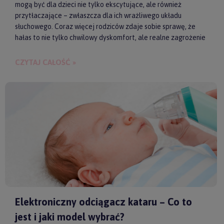
mogą być dla dzieci nie tylko ekscytujące, ale również
przytłaczające – zwłaszcza dla ich wrażliwego układu
słuchowego. Coraz więcej rodziców zdaje sobie sprawę, że
hałas to nie tylko chwilowy dyskomfort, ale realne zagrożenie
dla zdrowia i samopoczucia dziecka. Właśnie dlatego
słuchawki ochronne przestają być postrzegane jako zbędny
CZYTAJ CAŁOŚĆ »
gadżet, a zaczynają pełnić rolę świadomego wsparcia w
codziennych i wyjątkowych sytuacjach.
Elektroniczny odciągacz kataru – Co to
jest i jaki model wybrać?