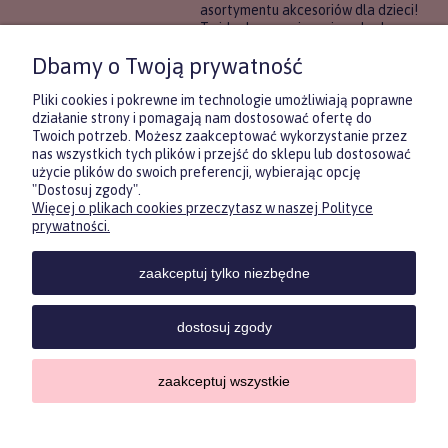
asortymentu akcesoriów dla dzieci!
To idealne rozwiązanie, gdy chcesz
wręczyć prezent, ale nie masz
Dbamy o Twoją prywatność
pewności, co będzie najbardziej
trafione.
Pliki cookies i pokrewne im technologie umożliwiają poprawne
działanie strony i pomagają nam dostosować ofertę do
Twoich potrzeb. Możesz zaakceptować wykorzystanie przez
DOWIEDZ SIĘ WIĘCEJ
nas wszystkich tych plików i przejść do sklepu lub dostosować
użycie plików do swoich preferencji, wybierając opcję
"Dostosuj zgody".
Więcej o plikach cookies przeczytasz w naszej Polityce
Zasubskrybuj nasz newsletter
prywatności.
i otrzymaj
5
% rabatu na pierwszy
zakup.
zaakceptuj tylko niezbędne
Twoje imię
KONTAKT
POMOC
MOJE
KONT
dostosuj zgody
Twój email
zaakceptuj wszystkie
Sklep internetowy Shoper.pl
ODBIERZ RABAT
Copyrights by ForKids 2023. Wszelkie prawa zastrzeżone.