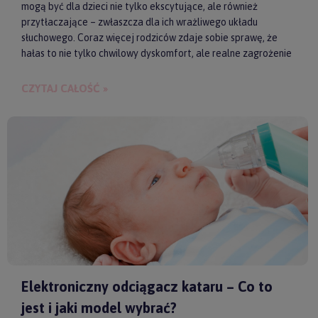
mogą być dla dzieci nie tylko ekscytujące, ale również
przytłaczające – zwłaszcza dla ich wrażliwego układu
słuchowego. Coraz więcej rodziców zdaje sobie sprawę, że
hałas to nie tylko chwilowy dyskomfort, ale realne zagrożenie
dla zdrowia i samopoczucia dziecka. Właśnie dlatego
słuchawki ochronne przestają być postrzegane jako zbędny
CZYTAJ CAŁOŚĆ »
gadżet, a zaczynają pełnić rolę świadomego wsparcia w
codziennych i wyjątkowych sytuacjach.
Elektroniczny odciągacz kataru – Co to
jest i jaki model wybrać?