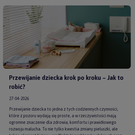
model od sprawdzonych producentów, takich jak
by ASTRUP
,
Huggimals
czy
Membantu
, masz pewność, że dajesz swojemu
dziecku bezpieczne i skuteczne wsparcie każdego dnia.
Przewijanie dziecka krok po kroku – Jak to
robić?
27-04-2026
Przewijanie dziecka to jedna z tych codziennych czynności,
które z pozoru wydają się proste, a w rzeczywistości mają
ogromne znaczenie dla zdrowia, komfortu i prawidłowego
rozwoju malucha. To nie tylko kwestia zmiany pieluszki, ale