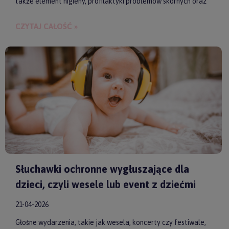
także element higieny, profilaktyki problemów skórnych oraz
budowania bliskości między rodzicem a dzieckiem.
CZYTAJ CAŁOŚĆ »
Słuchawki ochronne wygłuszające dla
dzieci, czyli wesele lub event z dziećmi
21-04-2026
Głośne wydarzenia, takie jak wesela, koncerty czy festiwale,