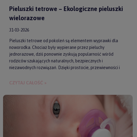
Pieluszki tetrowe – Ekologiczne pieluszki
wielorazowe
31-03-2026
Pieluszki tetrowe od pokoleń są elementem wyprawki dla
noworodka. Chociaż były wypierane przez pieluchy
jednorazowe, dziś ponownie zyskują popularność wśród
rodziców szukających naturalnych, bezpiecznych i
niezawodnych rozwiązań. Dzięki prostocie, przewiewności i
wykonaniu z wysokiej jakości materiałów, pieluszki tetrowe są
przyjazne dla skóry niemowlęcia. Gwarantują też ekologiczne
CZYTAJ CAŁOŚĆ »
i ekonomiczne podejście do codziennych obowiązków.