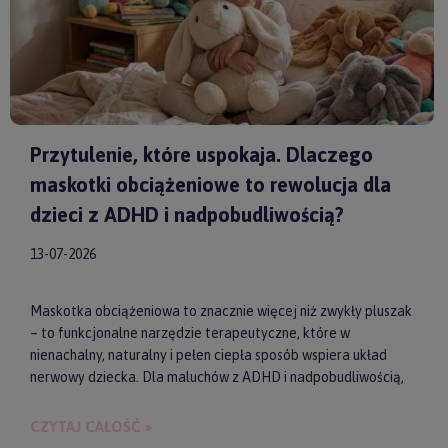
Przytulenie, które uspokaja. Dlaczego
maskotki obciążeniowe to rewolucja dla
dzieci z ADHD i nadpobudliwością?
13-07-2026
Maskotka obciążeniowa to znacznie więcej niż zwykły pluszak
– to funkcjonalne narzędzie terapeutyczne, które w
nienachalny, naturalny i pełen ciepła sposób wspiera układ
nerwowy dziecka. Dla maluchów z ADHD i nadpobudliwością,
które codziennie toczą walkę z nadmiarem bodźców, taki
dociążony przyjaciel może stać się kluczem do upragnionego
CZYTAJ CAŁOŚĆ »
spokoju, lepszej koncentracji i zdrowego snu. Wybierając