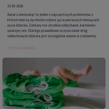
31-03-2026
Katar u niemowląt to jeden z najczęstszych problemów, z
którym mierzą się młodzi rodzice już w pierwszych miesiącach
życia dziecka. Zatkany nos utrudnia oddychanie, karmienie i
spokojny sen. Dlatego prawidłowe oczyszczanie dróg
oddechowych dziecka jest szczególnie ważne w codziennej
pielęgnacji malucha. Jednym z najwygodniejszych i
skutecznych akcesoriów wspierających realizację tego
CZYTAJ CAŁOŚĆ »
zadania są elektroniczne aspiratory do nosa. Pozwalają one
szybko i delikatnie usunąć zalegającą wydzielinę.