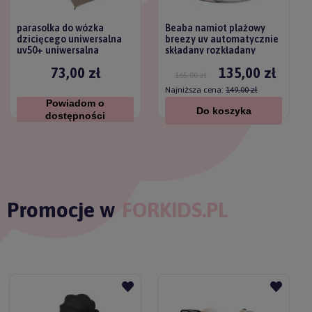
parasolka do wózka
Beaba namiot plażowy
dzicięcego uniwersalna
breezy uv automatycznie
uv50+ uniwersalna
składany rozkładany
titanium baby
73,00 zł
135,00 zł
165,00 zł
Najniższa cena:
149,00 zł
Powiadom o
Do koszyka
dostępności
Promocje w
FORKIDS.PL