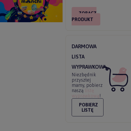
ZOBACZ
PRODUKT
DARMOWA
LISTA
WYPRAWKOWA
Niezbędnik
przyszłej
mamy, pobierz
naszą
listę
wyprawkową
!
POBIERZ
LISTĘ