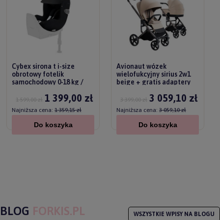
Cybex sirona t i-size
Avionaut wózek
obrotowy fotelik
wielofukcyjny sirius 2w1
samochodowy 0-18 kg /
beige + gratis adaptery
sepia black plus
1 399,00 zł
3 059,10 zł
1 599,00 zł
3 399,00 zł
Najniższa cena:
1 359,15 zł
Najniższa cena:
3 059,10 zł
Do koszyka
Do koszyka
BLOG
FORKIS.PL
WSZYSTKIE WPISY NA BLOGU