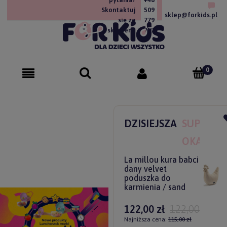
Skontaktuj
509
sklep@forkids.pl
się ze
779
sklepem!
757
DZISIEJSZA
SUPER
OKAZJA
La millou kura babci
dany velvet
poduszka do
karmienia / sand
122,00 zł
122,00 zł
Najniższa cena:
115,00 zł