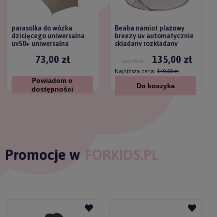
parasolka do wózka
Beaba namiot plażowy
dzicięcego uniwersalna
breezy uv automatycznie
uv50+ uniwersalna
składany rozkładany
titanium baby
73,00 zł
135,00 zł
165,00 zł
Najniższa cena:
149,00 zł
Powiadom o
Do koszyka
dostępności
Promocje w
FORKIDS.PL