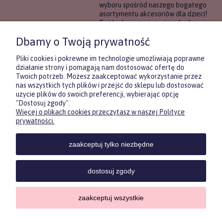
wyboru spośród naszego bogatego
asortymentu akcesoriów dla dzieci!
To idealne rozwiązanie, gdy chcesz
wręczyć prezent, ale nie masz
Dbamy o Twoją prywatność
pewności, co będzie najbardziej
trafione.
Pliki cookies i pokrewne im technologie umożliwiają poprawne
działanie strony i pomagają nam dostosować ofertę do
Twoich potrzeb. Możesz zaakceptować wykorzystanie przez
DOWIEDZ SIĘ WIĘCEJ
nas wszystkich tych plików i przejść do sklepu lub dostosować
użycie plików do swoich preferencji, wybierając opcję
"Dostosuj zgody".
Więcej o plikach cookies przeczytasz w naszej Polityce
Zasubskrybuj nasz newsletter
prywatności.
i otrzymaj
5
% rabatu na pierwszy
zakup.
zaakceptuj tylko niezbędne
Twoje imię
KONTAKT
POMOC
MOJE
KONT
dostosuj zgody
Twój email
zaakceptuj wszystkie
Sklep internetowy Shoper.pl
Copyrights by ForKids 2023. Wszelkie prawa zastrzeżone.