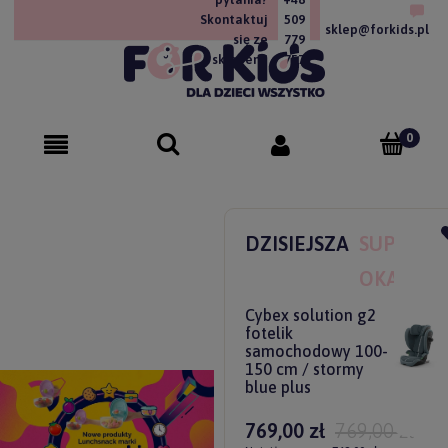
Skontaktuj
509
sklep@forkids.pl
się ze
779
sklepem!
757
DZISIEJSZA
SUPER
OKAZJA
Cybex solution g2
fotelik
samochodowy 100-
150 cm / stormy
blue plus
769,00 zł
769,00 zł