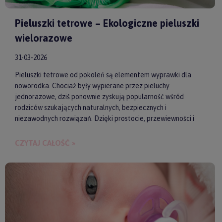
Pieluszki tetrowe – Ekologiczne pieluszki
wielorazowe
31-03-2026
Pieluszki tetrowe od pokoleń są elementem wyprawki dla
noworodka. Chociaż były wypierane przez pieluchy
jednorazowe, dziś ponownie zyskują popularność wśród
rodziców szukających naturalnych, bezpiecznych i
niezawodnych rozwiązań. Dzięki prostocie, przewiewności i
wykonaniu z wysokiej jakości materiałów, pieluszki tetrowe są
przyjazne dla skóry niemowlęcia. Gwarantują też ekologiczne
CZYTAJ CAŁOŚĆ »
i ekonomiczne podejście do codziennych obowiązków.