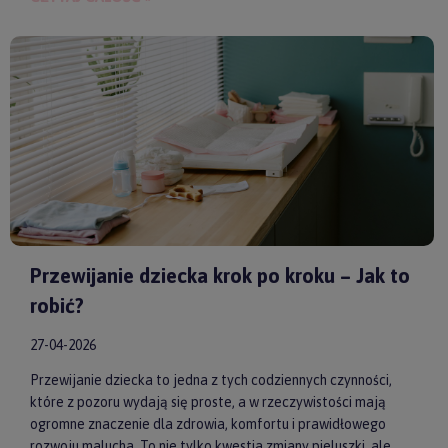
spokoju, lepszej koncentracji i zdrowego snu. Wybierając
model od sprawdzonych producentów, takich jak
by ASTRUP
,
Huggimals
czy
Membantu
, masz pewność, że dajesz swojemu
dziecku bezpieczne i skuteczne wsparcie każdego dnia.
Przewijanie dziecka krok po kroku – Jak to
robić?
27-04-2026
Przewijanie dziecka to jedna z tych codziennych czynności,
które z pozoru wydają się proste, a w rzeczywistości mają
ogromne znaczenie dla zdrowia, komfortu i prawidłowego
rozwoju malucha. To nie tylko kwestia zmiany pieluszki, ale