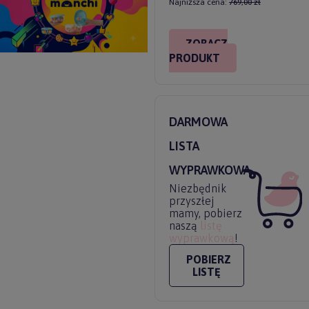
Najniższa cena:
769,00 zł
ZOBACZ
PRODUKT
DARMOWA
LISTA
WYPRAWKOWA
Niezbędnik
przyszłej
mamy, pobierz
naszą
listę
wyprawkową
!
POBIERZ
LISTĘ