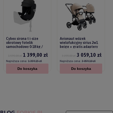
Cybex sirona t i-size
Avionaut wózek
obrotowy fotelik
wielofukcyjny sirius 2w1
samochodowy 0-18 kg /
beige + gratis adaptery
sepia black plus
1 399,00 zł
3 059,10 zł
1 599,00 zł
3 399,00 zł
Najniższa cena:
1 359,15 zł
Najniższa cena:
3 059,10 zł
Do koszyka
Do koszyka
BLOG
FORKIS.PL