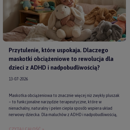
Przytulenie, które uspokaja. Dlaczego
maskotki obciążeniowe to rewolucja dla
dzieci z ADHD i nadpobudliwością?
13-07-2026
Maskotka obciążeniowa to znacznie więcej niż zwykły pluszak
– to funkcjonalne narzędzie terapeutyczne, które w
nienachalny, naturalny i pełen ciepła sposób wspiera układ
nerwowy dziecka. Dla maluchów z ADHD i nadpobudliwością,
które codziennie toczą walkę z nadmiarem bodźców, taki
dociążony przyjaciel może stać się kluczem do upragnionego
CZYTAJ CAŁOŚĆ »