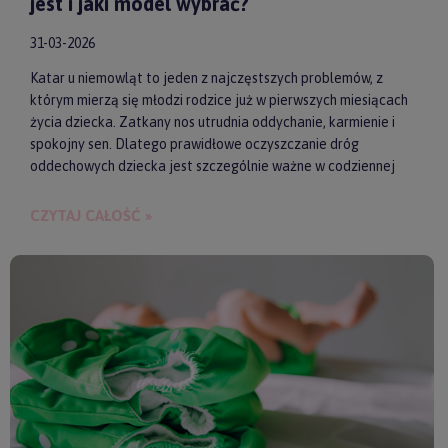
jest i jaki model wybrać?
31-03-2026
Katar u niemowląt to jeden z najczęstszych problemów, z
którym mierzą się młodzi rodzice już w pierwszych miesiącach
życia dziecka. Zatkany nos utrudnia oddychanie, karmienie i
spokojny sen. Dlatego prawidłowe oczyszczanie dróg
oddechowych dziecka jest szczególnie ważne w codziennej
pielęgnacji malucha. Jednym z najwygodniejszych i
skutecznych akcesoriów wspierających realizację tego
CZYTAJ CAŁOŚĆ »
zadania są elektroniczne aspiratory do nosa. Pozwalają one
szybko i delikatnie usunąć zalegającą wydzielinę.