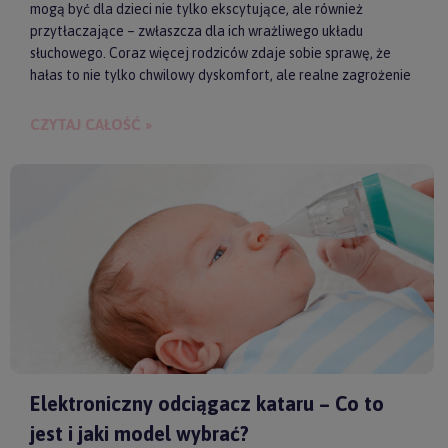
mogą być dla dzieci nie tylko ekscytujące, ale również
przytłaczające – zwłaszcza dla ich wrażliwego układu
słuchowego. Coraz więcej rodziców zdaje sobie sprawę, że
hałas to nie tylko chwilowy dyskomfort, ale realne zagrożenie
dla zdrowia i samopoczucia dziecka. Właśnie dlatego
słuchawki ochronne przestają być postrzegane jako zbędny
CZYTAJ CAŁOŚĆ »
gadżet, a zaczynają pełnić rolę świadomego wsparcia w
codziennych i wyjątkowych sytuacjach.
Elektroniczny odciągacz kataru – Co to
jest i jaki model wybrać?