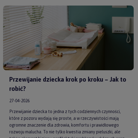
model od sprawdzonych producentów, takich jak
by ASTRUP
,
Huggimals
czy
Membantu
, masz pewność, że dajesz swojemu
dziecku bezpieczne i skuteczne wsparcie każdego dnia.
Przewijanie dziecka krok po kroku – Jak to
robić?
27-04-2026
Przewijanie dziecka to jedna z tych codziennych czynności,
które z pozoru wydają się proste, a w rzeczywistości mają
ogromne znaczenie dla zdrowia, komfortu i prawidłowego
rozwoju malucha. To nie tylko kwestia zmiany pieluszki, ale