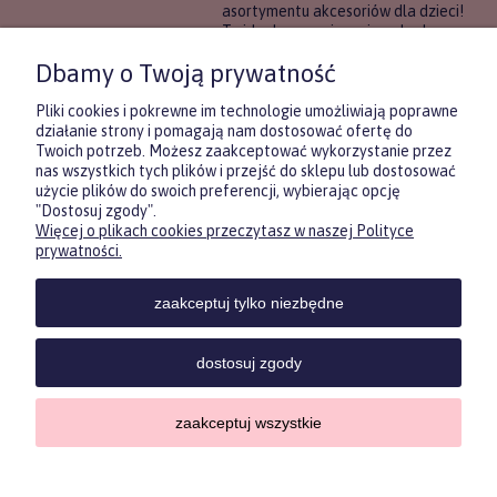
asortymentu akcesoriów dla dzieci!
To idealne rozwiązanie, gdy chcesz
wręczyć prezent, ale nie masz
Dbamy o Twoją prywatność
pewności, co będzie najbardziej
trafione.
Pliki cookies i pokrewne im technologie umożliwiają poprawne
działanie strony i pomagają nam dostosować ofertę do
Twoich potrzeb. Możesz zaakceptować wykorzystanie przez
DOWIEDZ SIĘ WIĘCEJ
nas wszystkich tych plików i przejść do sklepu lub dostosować
użycie plików do swoich preferencji, wybierając opcję
"Dostosuj zgody".
Więcej o plikach cookies przeczytasz w naszej Polityce
Zasubskrybuj nasz newsletter
prywatności.
i otrzymaj
5
% rabatu na pierwszy
zakup.
zaakceptuj tylko niezbędne
Twoje imię
KONTAKT
POMOC
MOJE
KONT
dostosuj zgody
Twój email
zaakceptuj wszystkie
Sklep internetowy Shoper.pl
ODBIERZ RABAT
Copyrights by ForKids 2023. Wszelkie prawa zastrzeżone.