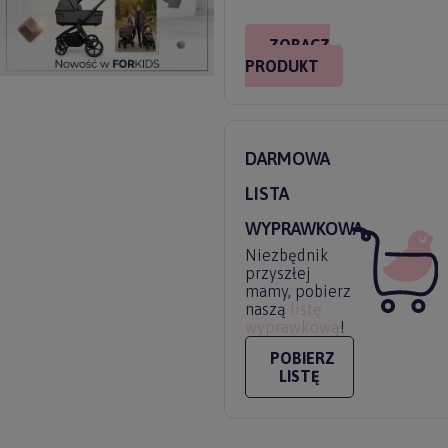
ZOBACZ
PRODUKT
DARMOWA
LISTA
WYPRAWKOWA
Niezbędnik
przyszłej
mamy, pobierz
naszą
listę
wyprawkową
!
POBIERZ
LISTĘ