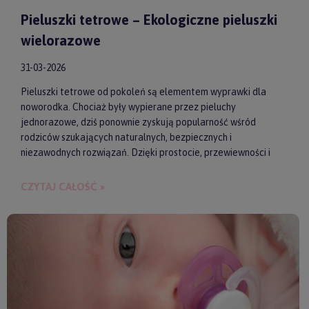
Pieluszki tetrowe – Ekologiczne pieluszki
wielorazowe
31-03-2026
Pieluszki tetrowe od pokoleń są elementem wyprawki dla
noworodka. Chociaż były wypierane przez pieluchy
jednorazowe, dziś ponownie zyskują popularność wśród
rodziców szukających naturalnych, bezpiecznych i
niezawodnych rozwiązań. Dzięki prostocie, przewiewności i
wykonaniu z wysokiej jakości materiałów, pieluszki tetrowe są
przyjazne dla skóry niemowlęcia. Gwarantują też ekologiczne
CZYTAJ CAŁOŚĆ »
i ekonomiczne podejście do codziennych obowiązków.