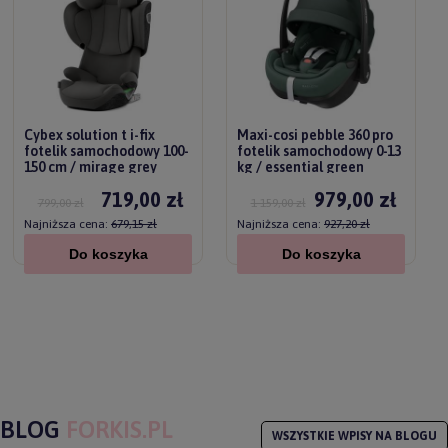
Cybex solution t i-fix
Maxi-cosi pebble 360 pro
fotelik samochodowy 100-
fotelik samochodowy 0-13
150 cm / mirage grey
kg / essential green
719,00 zł
979,00 zł
799,00 zł
1 159,00 zł
Najniższa cena:
679,15 zł
Najniższa cena:
927,20 zł
Do koszyka
Do koszyka
BLOG
FORKIS.PL
WSZYSTKIE WPISY NA BLOGU