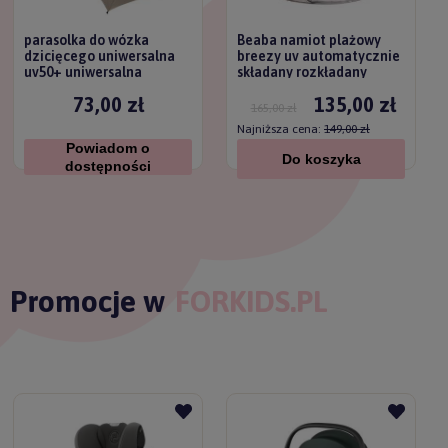
parasolka do wózka
Beaba namiot plażowy
dzicięcego uniwersalna
breezy uv automatycznie
uv50+ uniwersalna
składany rozkładany
titanium baby
73,00 zł
135,00 zł
165,00 zł
Najniższa cena:
149,00 zł
Powiadom o
Do koszyka
dostępności
Promocje w
FORKIDS.PL