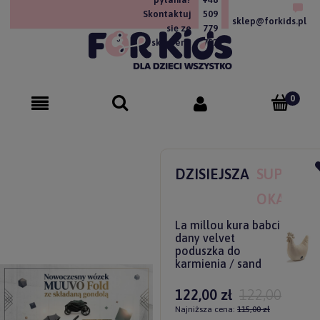
Skontaktuj
509
sklep@forkids.pl
się ze
779
sklepem!
757
DZISIEJSZA
SUPER
OKAZJA
La millou kura babci
dany velvet
poduszka do
karmienia / sand
122,00 zł
122,00 zł
Najniższa cena:
115,00 zł