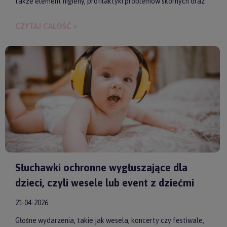
także element higieny, profilaktyki problemów skórnych oraz
budowania bliskości między rodzicem a dzieckiem.
CZYTAJ CAŁOŚĆ »
Słuchawki ochronne wygłuszające dla
dzieci, czyli wesele lub event z dziećmi
21-04-2026
Głośne wydarzenia, takie jak wesela, koncerty czy festiwale,