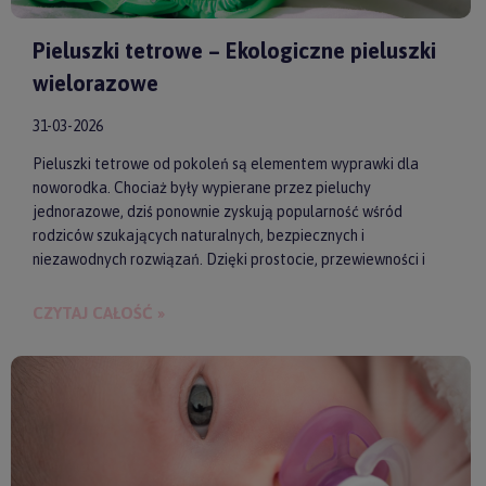
Pieluszki tetrowe – Ekologiczne pieluszki
wielorazowe
31-03-2026
Pieluszki tetrowe od pokoleń są elementem wyprawki dla
noworodka. Chociaż były wypierane przez pieluchy
jednorazowe, dziś ponownie zyskują popularność wśród
rodziców szukających naturalnych, bezpiecznych i
niezawodnych rozwiązań. Dzięki prostocie, przewiewności i
wykonaniu z wysokiej jakości materiałów, pieluszki tetrowe są
przyjazne dla skóry niemowlęcia. Gwarantują też ekologiczne
CZYTAJ CAŁOŚĆ »
i ekonomiczne podejście do codziennych obowiązków.