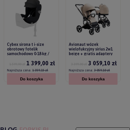
Cybex sirona t i-size
Avionaut wózek
obrotowy fotelik
wielofukcyjny sirius 2w1
samochodowy 0-18 kg /
beige + gratis adaptery
sepia black plus
1 399,00 zł
3 059,10 zł
1 599,00 zł
3 399,00 zł
Najniższa cena:
1 359,15 zł
Najniższa cena:
3 059,10 zł
Do koszyka
Do koszyka
BLOG
FORKIS.PL