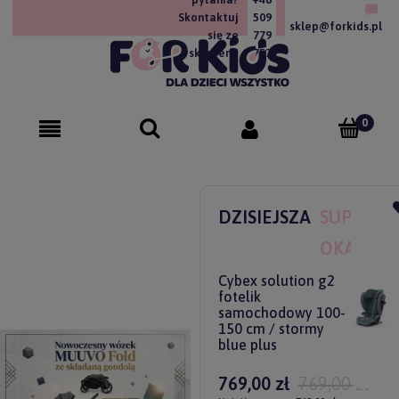
Skontaktuj
509
sklep@forkids.pl
się ze
779
sklepem!
757
DZISIEJSZA
SUPER
OKAZJA
Cybex solution g2
fotelik
samochodowy 100-
150 cm / stormy
blue plus
769,00 zł
769,00 zł