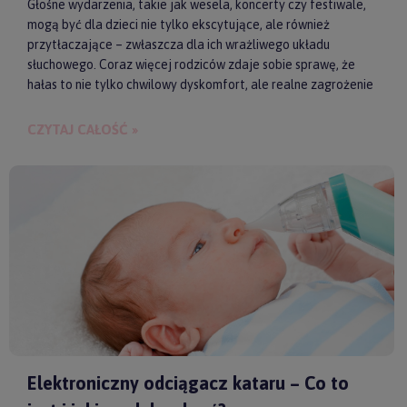
Głośne wydarzenia, takie jak wesela, koncerty czy festiwale,
mogą być dla dzieci nie tylko ekscytujące, ale również
przytłaczające – zwłaszcza dla ich wrażliwego układu
słuchowego. Coraz więcej rodziców zdaje sobie sprawę, że
hałas to nie tylko chwilowy dyskomfort, ale realne zagrożenie
dla zdrowia i samopoczucia dziecka. Właśnie dlatego
słuchawki ochronne przestają być postrzegane jako zbędny
CZYTAJ CAŁOŚĆ »
gadżet, a zaczynają pełnić rolę świadomego wsparcia w
codziennych i wyjątkowych sytuacjach.
Elektroniczny odciągacz kataru – Co to