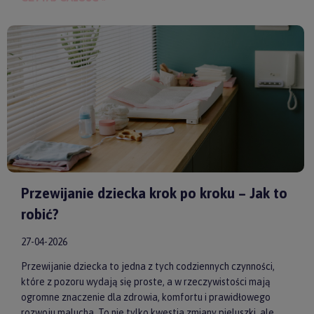
spokoju, lepszej koncentracji i zdrowego snu. Wybierając
model od sprawdzonych producentów, takich jak
by ASTRUP
,
Huggimals
czy
Membantu
, masz pewność, że dajesz swojemu
dziecku bezpieczne i skuteczne wsparcie każdego dnia.
Przewijanie dziecka krok po kroku – Jak to
robić?
27-04-2026
Przewijanie dziecka to jedna z tych codziennych czynności,
które z pozoru wydają się proste, a w rzeczywistości mają
ogromne znaczenie dla zdrowia, komfortu i prawidłowego
rozwoju malucha. To nie tylko kwestia zmiany pieluszki, ale