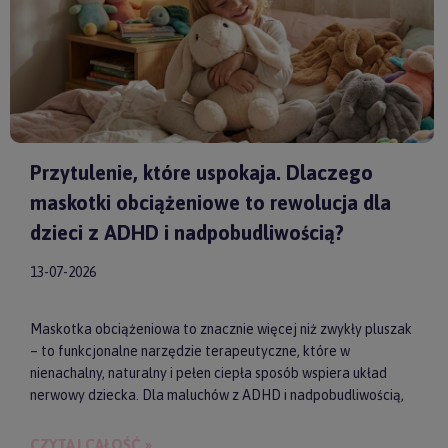
Przytulenie, które uspokaja. Dlaczego
maskotki obciążeniowe to rewolucja dla
dzieci z ADHD i nadpobudliwością?
13-07-2026
Maskotka obciążeniowa to znacznie więcej niż zwykły pluszak
– to funkcjonalne narzędzie terapeutyczne, które w
nienachalny, naturalny i pełen ciepła sposób wspiera układ
nerwowy dziecka. Dla maluchów z ADHD i nadpobudliwością,
które codziennie toczą walkę z nadmiarem bodźców, taki
dociążony przyjaciel może stać się kluczem do upragnionego
CZYTAJ CAŁOŚĆ »