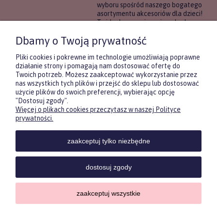
wyboru spośród naszego bogatego
asortymentu akcesoriów dla dzieci!
To idealne rozwiązanie, gdy chcesz
wręczyć prezent, ale nie masz
Dbamy o Twoją prywatność
pewności, co będzie najbardziej
trafione.
Pliki cookies i pokrewne im technologie umożliwiają poprawne
działanie strony i pomagają nam dostosować ofertę do
Twoich potrzeb. Możesz zaakceptować wykorzystanie przez
DOWIEDZ SIĘ WIĘCEJ
nas wszystkich tych plików i przejść do sklepu lub dostosować
użycie plików do swoich preferencji, wybierając opcję
"Dostosuj zgody".
Więcej o plikach cookies przeczytasz w naszej Polityce
Zasubskrybuj nasz newsletter
prywatności.
i otrzymaj
5
% rabatu na pierwszy
zakup.
zaakceptuj tylko niezbędne
Twoje imię
KONTAKT
POMOC
MOJE
KONT
dostosuj zgody
Twój email
zaakceptuj wszystkie
Sklep internetowy Shoper.pl
Copyrights by ForKids 2023. Wszelkie prawa zastrzeżone.