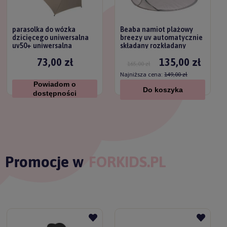
parasolka do wózka
Beaba namiot plażowy
dzicięcego uniwersalna
breezy uv automatycznie
uv50+ uniwersalna
składany rozkładany
titanium baby
73,00 zł
135,00 zł
165,00 zł
Najniższa cena:
149,00 zł
Powiadom o
Do koszyka
dostępności
Promocje w
FORKIDS.PL