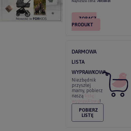
Najniższa cena:
769,00 zł
ZOBACZ
PRODUKT
DARMOWA
LISTA
WYPRAWKOWA
Niezbędnik
przyszłej
mamy, pobierz
naszą
listę
wyprawkową
!
POBIERZ
LISTĘ