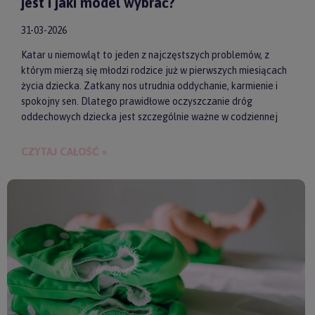
jest i jaki model wybrać?
31-03-2026
Katar u niemowląt to jeden z najczęstszych problemów, z
którym mierzą się młodzi rodzice już w pierwszych miesiącach
życia dziecka. Zatkany nos utrudnia oddychanie, karmienie i
spokojny sen. Dlatego prawidłowe oczyszczanie dróg
oddechowych dziecka jest szczególnie ważne w codziennej
pielęgnacji malucha. Jednym z najwygodniejszych i
skutecznych akcesoriów wspierających realizację tego
CZYTAJ CAŁOŚĆ »
zadania są elektroniczne aspiratory do nosa. Pozwalają one
szybko i delikatnie usunąć zalegającą wydzielinę.