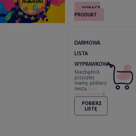
ZOBACZ
PRODUKT
DARMOWA
LISTA
WYPRAWKOWA
Niezbędnik
przyszłej
mamy, pobierz
naszą
listę
wyprawkową
!
POBIERZ
LISTĘ