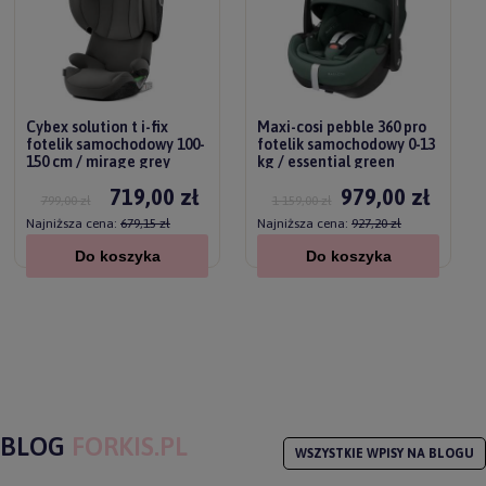
Cybex solution t i-fix
Maxi-cosi pebble 360 pro
fotelik samochodowy 100-
fotelik samochodowy 0-13
150 cm / mirage grey
kg / essential green
719,00 zł
979,00 zł
799,00 zł
1 159,00 zł
Najniższa cena:
679,15 zł
Najniższa cena:
927,20 zł
Do koszyka
Do koszyka
BLOG
FORKIS.PL
WSZYSTKIE WPISY NA BLOGU