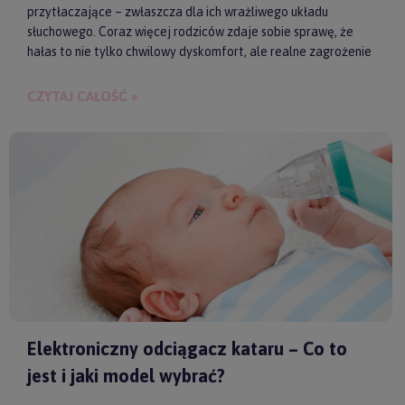
przytłaczające – zwłaszcza dla ich wrażliwego układu
słuchowego. Coraz więcej rodziców zdaje sobie sprawę, że
hałas to nie tylko chwilowy dyskomfort, ale realne zagrożenie
dla zdrowia i samopoczucia dziecka. Właśnie dlatego
słuchawki ochronne przestają być postrzegane jako zbędny
CZYTAJ CAŁOŚĆ »
gadżet, a zaczynają pełnić rolę świadomego wsparcia w
codziennych i wyjątkowych sytuacjach.
Elektroniczny odciągacz kataru – Co to
jest i jaki model wybrać?