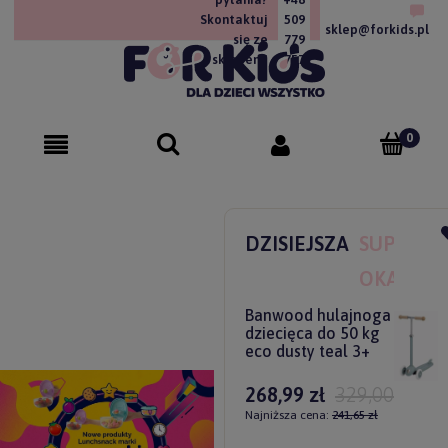
Skontaktuj
509
sklep@forkids.pl
się ze
779
sklepem!
757
DZISIEJSZA
SUPER
OKAZJA
Banwood hulajnoga
dziecięca do 50 kg
eco dusty teal 3+
268,99 zł
329,00 zł
Najniższa cena:
241,65 zł