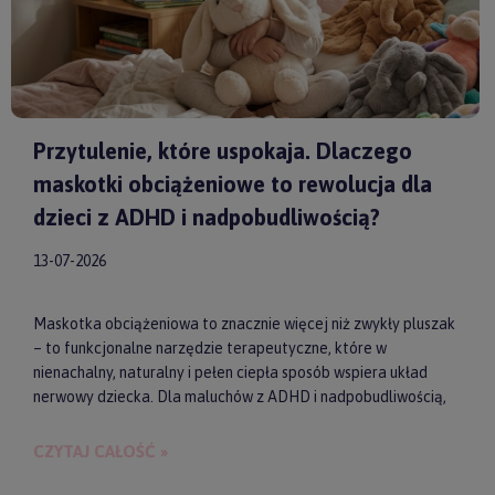
Przytulenie, które uspokaja. Dlaczego
maskotki obciążeniowe to rewolucja dla
dzieci z ADHD i nadpobudliwością?
13-07-2026
Maskotka obciążeniowa to znacznie więcej niż zwykły pluszak
– to funkcjonalne narzędzie terapeutyczne, które w
nienachalny, naturalny i pełen ciepła sposób wspiera układ
nerwowy dziecka. Dla maluchów z ADHD i nadpobudliwością,
które codziennie toczą walkę z nadmiarem bodźców, taki
dociążony przyjaciel może stać się kluczem do upragnionego
CZYTAJ CAŁOŚĆ »
spokoju, lepszej koncentracji i zdrowego snu. Wybierając
model od sprawdzonych producentów, takich jak
by ASTRUP
,