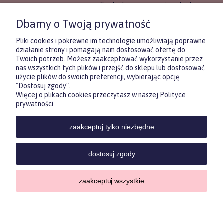
To idealne rozwiązanie, gdy chcesz
wręczyć prezent, ale nie masz
Dbamy o Twoją prywatność
pewności, co będzie najbardziej
trafione.
Pliki cookies i pokrewne im technologie umożliwiają poprawne
działanie strony i pomagają nam dostosować ofertę do
Twoich potrzeb. Możesz zaakceptować wykorzystanie przez
DOWIEDZ SIĘ WIĘCEJ
nas wszystkich tych plików i przejść do sklepu lub dostosować
użycie plików do swoich preferencji, wybierając opcję
"Dostosuj zgody".
Więcej o plikach cookies przeczytasz w naszej Polityce
Zasubskrybuj nasz newsletter
prywatności.
i otrzymaj
5
% rabatu na pierwszy
zakup.
zaakceptuj tylko niezbędne
Twoje imię
KONTAKT
POMOC
MOJE
KONT
dostosuj zgody
Twój email
zaakceptuj wszystkie
Sklep internetowy Shoper.pl
ODBIERZ RABAT
Copyrights by ForKids 2023. Wszelkie prawa zastrzeżone.