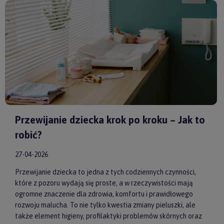
Huggimals
czy
Membantu
, masz pewność, że dajesz swojemu
dziecku bezpieczne i skuteczne wsparcie każdego dnia.
Przewijanie dziecka krok po kroku – Jak to
robić?
27-04-2026
Przewijanie dziecka to jedna z tych codziennych czynności,
które z pozoru wydają się proste, a w rzeczywistości mają
ogromne znaczenie dla zdrowia, komfortu i prawidłowego
rozwoju malucha. To nie tylko kwestia zmiany pieluszki, ale
także element higieny, profilaktyki problemów skórnych oraz