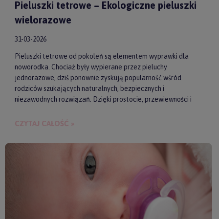
Pieluszki tetrowe – Ekologiczne pieluszki
wielorazowe
31-03-2026
Pieluszki tetrowe od pokoleń są elementem wyprawki dla
noworodka. Chociaż były wypierane przez pieluchy
jednorazowe, dziś ponownie zyskują popularność wśród
rodziców szukających naturalnych, bezpiecznych i
niezawodnych rozwiązań. Dzięki prostocie, przewiewności i
wykonaniu z wysokiej jakości materiałów, pieluszki tetrowe są
przyjazne dla skóry niemowlęcia. Gwarantują też ekologiczne
CZYTAJ CAŁOŚĆ »
i ekonomiczne podejście do codziennych obowiązków.