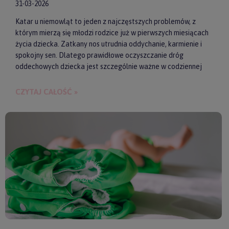
31-03-2026
Katar u niemowląt to jeden z najczęstszych problemów, z
którym mierzą się młodzi rodzice już w pierwszych miesiącach
życia dziecka. Zatkany nos utrudnia oddychanie, karmienie i
spokojny sen. Dlatego prawidłowe oczyszczanie dróg
oddechowych dziecka jest szczególnie ważne w codziennej
pielęgnacji malucha. Jednym z najwygodniejszych i
skutecznych akcesoriów wspierających realizację tego
CZYTAJ CAŁOŚĆ »
zadania są elektroniczne aspiratory do nosa. Pozwalają one
szybko i delikatnie usunąć zalegającą wydzielinę.