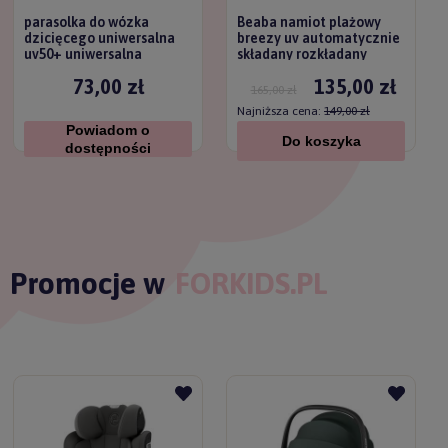
parasolka do wózka
Beaba namiot plażowy
dzicięcego uniwersalna
breezy uv automatycznie
uv50+ uniwersalna
składany rozkładany
titanium baby
73,00 zł
135,00 zł
165,00 zł
Najniższa cena:
149,00 zł
Powiadom o
Do koszyka
dostępności
Promocje w
FORKIDS.PL