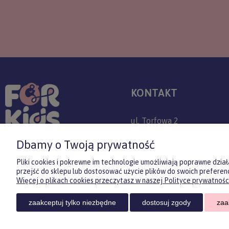
KONTAKT
ul. Torfowa 2
30-382 Kraków
Dbamy o Twoją prywatność
+48 509 779 757
Pliki cookies i pokrewne im technologie umożliwiają poprawne dzi
przejść do sklepu lub dostosować użycie plików do swoich preferenc
sklep@forkids.pl
Więcej o plikach cookies przeczytasz w naszej Polityce prywatności
Infolinia dostępna:
zaakceptuj tylko niezbędne
dostosuj zgody
zaa
pon-pt 08:00-20:00