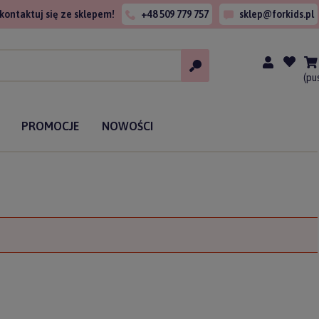
kontaktuj się ze sklepem!
+48 509 779 757
sklep@forkids.pl
(pu
PROMOCJE
NOWOŚCI