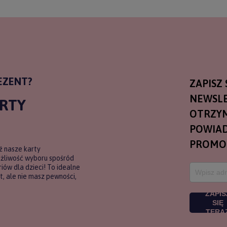
EZENT?
ZAPISZ 
NEWSLE
ARTY
OTRZY
POWIAD
PROMO
ź nasze karty
ożliwość wyboru spośród
ów dla dzieci! To idealne
, ale nie masz pewności,
ZAPIS
SIĘ
TERA