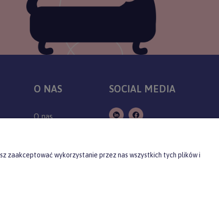
O NAS
SOCIAL MEDIA
O nas
Kontakt
Producenci
sz zaakceptować wykorzystanie przez nas wszystkich tych plików i
Blog