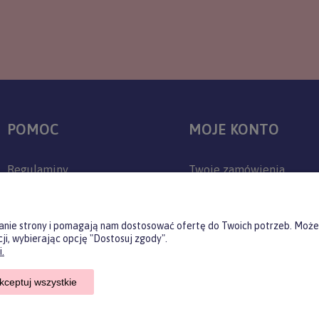
POMOC
MOJE KONTO
Regulaminy
Twoje zamówienia
Zwroty i reklamacje
Ustawienia konta
Polityka prywatności
Przechowalnia
ałanie strony i pomagają nam dostosować ofertę do Twoich potrzeb. Może
ji, wybierając opcję "Dostosuj zgody".
Jak kupować?
.
Czas realizacji zamówienia
kceptuj wszystkie
Czas i koszty dostawy