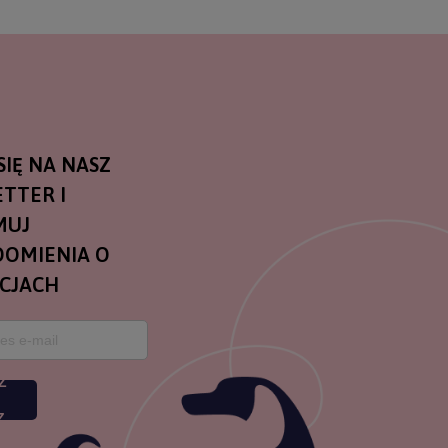
SIĘ NA NASZ
TTER I
MUJ
OMIENIA O
CJACH
Z
Z