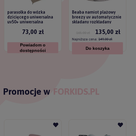
parasolka do wózka
Beaba namiot plażowy
dzicięcego uniwersalna
breezy uv automatycznie
uv50+ uniwersalna
składany rozkładany
titanium baby
73,00 zł
135,00 zł
165,00 zł
Najniższa cena:
149,00 zł
Powiadom o
Do koszyka
dostępności
Promocje w
FORKIDS.PL