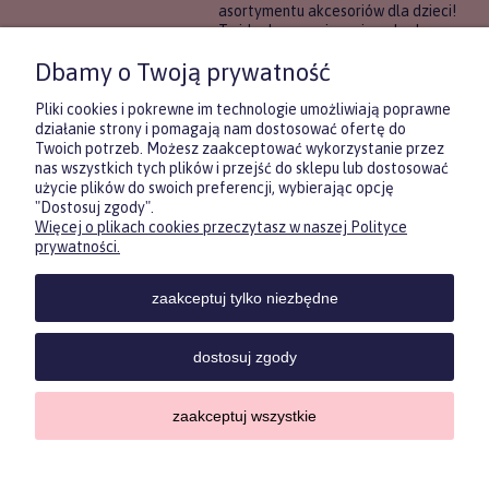
asortymentu akcesoriów dla dzieci!
To idealne rozwiązanie, gdy chcesz
wręczyć prezent, ale nie masz
Dbamy o Twoją prywatność
pewności, co będzie najbardziej
trafione.
Pliki cookies i pokrewne im technologie umożliwiają poprawne
działanie strony i pomagają nam dostosować ofertę do
Twoich potrzeb. Możesz zaakceptować wykorzystanie przez
DOWIEDZ SIĘ WIĘCEJ
nas wszystkich tych plików i przejść do sklepu lub dostosować
użycie plików do swoich preferencji, wybierając opcję
"Dostosuj zgody".
Więcej o plikach cookies przeczytasz w naszej Polityce
Zasubskrybuj nasz newsletter
prywatności.
i otrzymaj
5
% rabatu na pierwszy
zakup.
zaakceptuj tylko niezbędne
Twoje imię
KONTAKT
POMOC
MOJE
KONT
dostosuj zgody
Twój email
zaakceptuj wszystkie
Sklep internetowy Shoper.pl
ODBIERZ RABAT
Copyrights by ForKids 2023. Wszelkie prawa zastrzeżone.