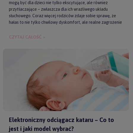
mogą być dla dzieci nie tylko ekscytujące, ale również
przytłaczające – zwłaszcza dla ich wrażliwego układu
słuchowego. Coraz więcej rodziców zdaje sobie sprawę, że
hałas to nie tylko chwilowy dyskomfort, ale realne zagrożenie
dla zdrowia i samopoczucia dziecka. Właśnie dlatego
słuchawki ochronne przestają być postrzegane jako zbędny
CZYTAJ CAŁOŚĆ »
gadżet, a zaczynają pełnić rolę świadomego wsparcia w
codziennych i wyjątkowych sytuacjach.
Elektroniczny odciągacz kataru – Co to
jest i jaki model wybrać?