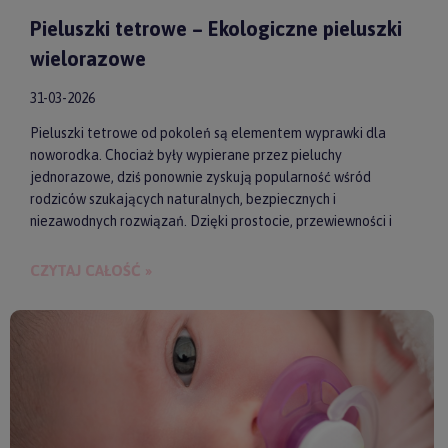
Pieluszki tetrowe – Ekologiczne pieluszki
wielorazowe
31-03-2026
Pieluszki tetrowe od pokoleń są elementem wyprawki dla
noworodka. Chociaż były wypierane przez pieluchy
jednorazowe, dziś ponownie zyskują popularność wśród
rodziców szukających naturalnych, bezpiecznych i
niezawodnych rozwiązań. Dzięki prostocie, przewiewności i
wykonaniu z wysokiej jakości materiałów, pieluszki tetrowe są
przyjazne dla skóry niemowlęcia. Gwarantują też ekologiczne
CZYTAJ CAŁOŚĆ »
i ekonomiczne podejście do codziennych obowiązków.