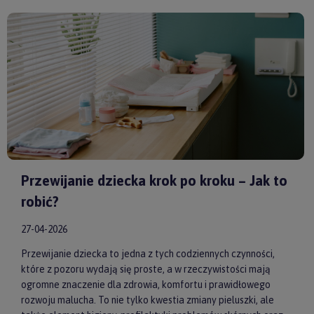
model od sprawdzonych producentów, takich jak
by ASTRUP
,
Huggimals
czy
Membantu
, masz pewność, że dajesz swojemu
dziecku bezpieczne i skuteczne wsparcie każdego dnia.
Przewijanie dziecka krok po kroku – Jak to
robić?
27-04-2026
Przewijanie dziecka to jedna z tych codziennych czynności,
które z pozoru wydają się proste, a w rzeczywistości mają
ogromne znaczenie dla zdrowia, komfortu i prawidłowego
rozwoju malucha. To nie tylko kwestia zmiany pieluszki, ale