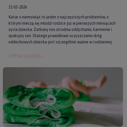
31-03-2026
Katar u niemowląt to jeden z najczęstszych problemów, z
którym mierzą się młodzi rodzice już w pierwszych miesiącach
życia dziecka. Zatkany nos utrudnia oddychanie, karmienie i
spokojny sen. Dlatego prawidłowe oczyszczanie dróg
oddechowych dziecka jest szczególnie ważne w codziennej
pielęgnacji malucha. Jednym z najwygodniejszych i
skutecznych akcesoriów wspierających realizację tego
CZYTAJ CAŁOŚĆ »
zadania są elektroniczne aspiratory do nosa. Pozwalają one
szybko i delikatnie usunąć zalegającą wydzielinę.