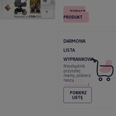
ZOBACZ
PRODUKT
DARMOWA
LISTA
WYPRAWKOWA
Niezbędnik
przyszłej
mamy, pobierz
naszą
listę
wyprawkową
!
POBIERZ
LISTĘ