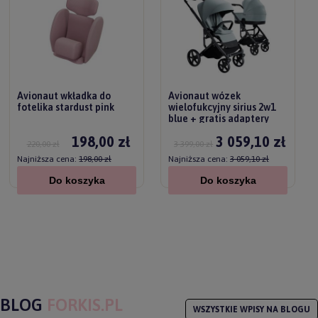
Avionaut wkładka do
Avionaut wózek
fotelika stardust pink
wielofukcyjny sirius 2w1
blue + gratis adaptery
198,00 zł
3 059,10 zł
220,00 zł
3 399,00 zł
Najniższa cena:
198,00 zł
Najniższa cena:
3 059,10 zł
Do koszyka
Do koszyka
BLOG
FORKIS.PL
WSZYSTKIE WPISY NA BLOGU