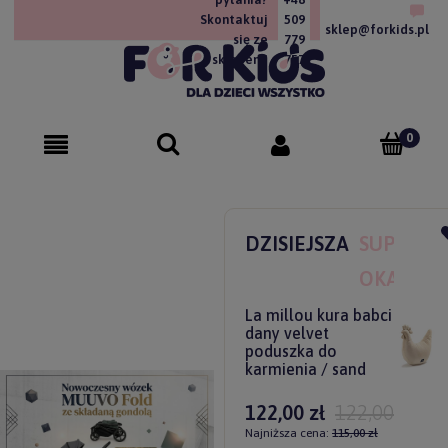
Skontaktuj
509
sklep@forkids.pl
się ze
779
sklepem!
757
DZISIEJSZA
SUPER
OKAZJA
La millou kura babci
dany velvet
poduszka do
karmienia / sand
122,00 zł
122,00 zł
Najniższa cena:
115,00 zł