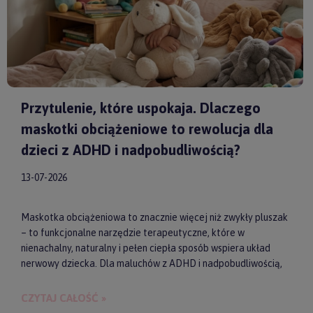
Przytulenie, które uspokaja. Dlaczego
maskotki obciążeniowe to rewolucja dla
dzieci z ADHD i nadpobudliwością?
13-07-2026
Maskotka obciążeniowa to znacznie więcej niż zwykły pluszak
– to funkcjonalne narzędzie terapeutyczne, które w
nienachalny, naturalny i pełen ciepła sposób wspiera układ
nerwowy dziecka. Dla maluchów z ADHD i nadpobudliwością,
które codziennie toczą walkę z nadmiarem bodźców, taki
dociążony przyjaciel może stać się kluczem do upragnionego
CZYTAJ CAŁOŚĆ »
spokoju, lepszej koncentracji i zdrowego snu. Wybierając