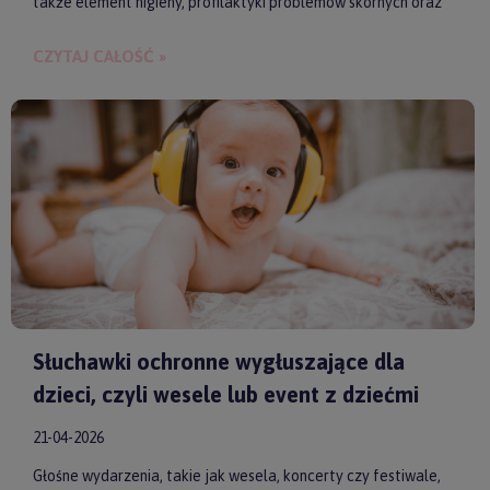
także element higieny, profilaktyki problemów skórnych oraz
budowania bliskości między rodzicem a dzieckiem.
CZYTAJ CAŁOŚĆ »
Słuchawki ochronne wygłuszające dla
dzieci, czyli wesele lub event z dziećmi
21-04-2026
Głośne wydarzenia, takie jak wesela, koncerty czy festiwale,