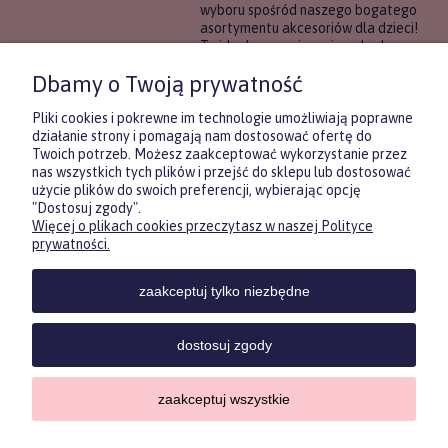
wyboru spośród naszego bogatego
asortymentu akcesoriów dla dzieci!
To idealne rozwiązanie, gdy chcesz
wręczyć prezent, ale nie masz
Dbamy o Twoją prywatność
pewności, co będzie najbardziej
trafione.
Pliki cookies i pokrewne im technologie umożliwiają poprawne
działanie strony i pomagają nam dostosować ofertę do
Twoich potrzeb. Możesz zaakceptować wykorzystanie przez
DOWIEDZ SIĘ WIĘCEJ
nas wszystkich tych plików i przejść do sklepu lub dostosować
użycie plików do swoich preferencji, wybierając opcję
"Dostosuj zgody".
Więcej o plikach cookies przeczytasz w naszej Polityce
Zasubskrybuj nasz newsletter
prywatności.
i otrzymaj
5
% rabatu na pierwszy
zakup.
zaakceptuj tylko niezbędne
Twoje imię
KONTAKT
POMOC
MOJE
KONT
dostosuj zgody
Twój email
zaakceptuj wszystkie
Sklep internetowy Shoper.pl
Copyrights by ForKids 2023. Wszelkie prawa zastrzeżone.