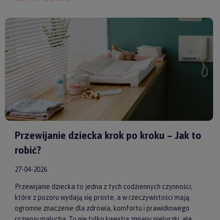
spokoju, lepszej koncentracji i zdrowego snu. Wybierając
model od sprawdzonych producentów, takich jak
by ASTRUP
,
Huggimals
czy
Membantu
, masz pewność, że dajesz swojemu
dziecku bezpieczne i skuteczne wsparcie każdego dnia.
Przewijanie dziecka krok po kroku – Jak to
robić?
27-04-2026
Przewijanie dziecka to jedna z tych codziennych czynności,
które z pozoru wydają się proste, a w rzeczywistości mają
ogromne znaczenie dla zdrowia, komfortu i prawidłowego
rozwoju malucha. To nie tylko kwestia zmiany pieluszki, ale