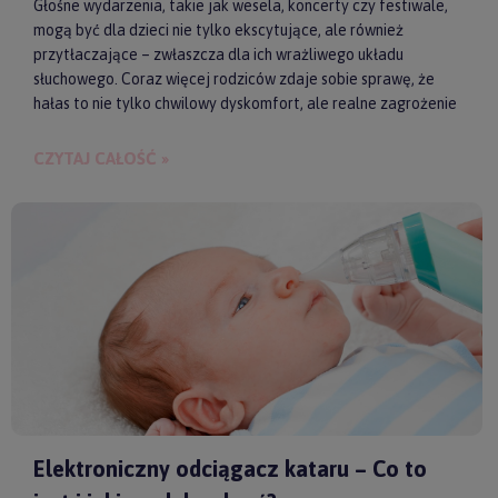
Głośne wydarzenia, takie jak wesela, koncerty czy festiwale,
mogą być dla dzieci nie tylko ekscytujące, ale również
przytłaczające – zwłaszcza dla ich wrażliwego układu
słuchowego. Coraz więcej rodziców zdaje sobie sprawę, że
hałas to nie tylko chwilowy dyskomfort, ale realne zagrożenie
dla zdrowia i samopoczucia dziecka. Właśnie dlatego
słuchawki ochronne przestają być postrzegane jako zbędny
CZYTAJ CAŁOŚĆ »
gadżet, a zaczynają pełnić rolę świadomego wsparcia w
codziennych i wyjątkowych sytuacjach.
Elektroniczny odciągacz kataru – Co to