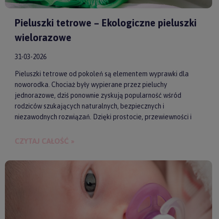
Pieluszki tetrowe – Ekologiczne pieluszki
wielorazowe
31-03-2026
Pieluszki tetrowe od pokoleń są elementem wyprawki dla
noworodka. Chociaż były wypierane przez pieluchy
jednorazowe, dziś ponownie zyskują popularność wśród
rodziców szukających naturalnych, bezpiecznych i
niezawodnych rozwiązań. Dzięki prostocie, przewiewności i
wykonaniu z wysokiej jakości materiałów, pieluszki tetrowe są
przyjazne dla skóry niemowlęcia. Gwarantują też ekologiczne
CZYTAJ CAŁOŚĆ »
i ekonomiczne podejście do codziennych obowiązków.