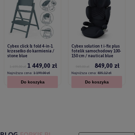
Cybex click & fold 4-in-1
Cybex solution t i-fix plus
krzesełko do karmienia /
fotelik samochodowy 100-
stone blue
150 cm / nautical blue
1 449,00 zł
849,00 zł
1 699,00 zł
949,00 zł
Najniższa cena:
1 199,00 zł
Najniższa cena:
835,12 zł
Do koszyka
Do koszyka
BLOG
FORKIS.PL