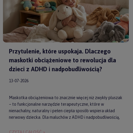
Przytulenie, które uspokaja. Dlaczego
maskotki obciążeniowe to rewolucja dla
dzieci z ADHD i nadpobudliwością?
13-07-2026
Maskotka obciążeniowa to znacznie więcej niż zwykły pluszak
– to funkcjonalne narzędzie terapeutyczne, które w
nienachalny, naturalny i pełen ciepła sposób wspiera układ
nerwowy dziecka. Dla maluchów z ADHD i nadpobudliwością,
które codziennie toczą walkę z nadmiarem bodźców, taki
dociążony przyjaciel może stać się kluczem do upragnionego
CZYTAJ CAŁOŚĆ »