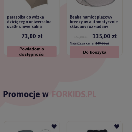
parasolka do wózka
Beaba namiot plażowy
dzicięcego uniwersalna
breezy uv automatycznie
uv50+ uniwersalna
składany rozkładany
titanium baby
73,00 zł
135,00 zł
165,00 zł
Najniższa cena:
149,00 zł
Powiadom o
Do koszyka
dostępności
Promocje w
FORKIDS.PL