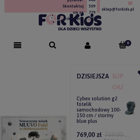
Skontaktuj
509
sklep@forkids.pl
się ze
779
sklepem!
757
DZISIEJSZA
SUPER
OKAZJA
Cybex solution g2
fotelik
samochodowy 100-
150 cm / stormy
blue plus
769,00 zł
769,00 zł