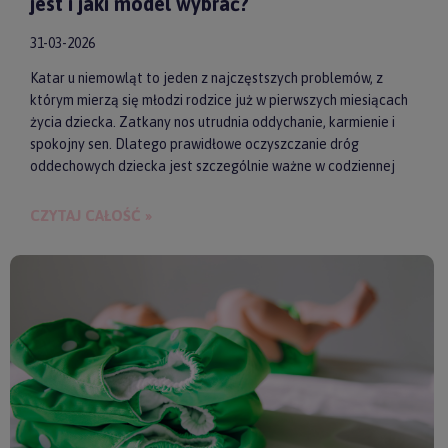
jest i jaki model wybrać?
31-03-2026
Katar u niemowląt to jeden z najczęstszych problemów, z
którym mierzą się młodzi rodzice już w pierwszych miesiącach
życia dziecka. Zatkany nos utrudnia oddychanie, karmienie i
spokojny sen. Dlatego prawidłowe oczyszczanie dróg
oddechowych dziecka jest szczególnie ważne w codziennej
pielęgnacji malucha. Jednym z najwygodniejszych i
skutecznych akcesoriów wspierających realizację tego
CZYTAJ CAŁOŚĆ »
zadania są elektroniczne aspiratory do nosa. Pozwalają one
szybko i delikatnie usunąć zalegającą wydzielinę.