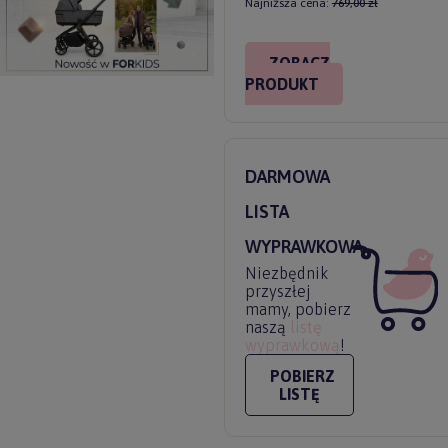
Najniższa cena:
769,00 zł
ZOBACZ
PRODUKT
DARMOWA
LISTA
WYPRAWKOWA
Niezbędnik
przyszłej
mamy, pobierz
naszą
listę
wyprawkową
!
POBIERZ
LISTĘ