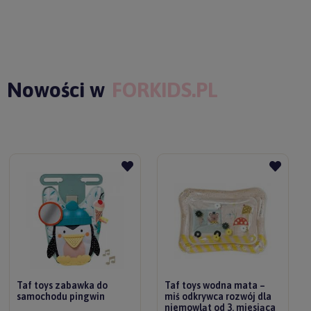
Nowości w
FORKIDS.PL
Taf toys zabawka do
Taf toys wodna mata –
samochodu pingwin
miś odkrywca rozwój dla
niemowląt od 3. miesiąca