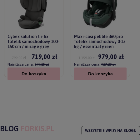
Cybex solution t i-fix
Maxi-cosi pebble 360 pro
fotelik samochodowy 100-
fotelik samochodowy 0-13
150 cm / mirage grey
kg / essential green
719,00 zł
979,00 zł
799,00 zł
1 159,00 zł
Najniższa cena:
679,15 zł
Najniższa cena:
927,20 zł
Do koszyka
Do koszyka
BLOG
FORKIS.PL
WSZYSTKIE WPISY NA BLOGU