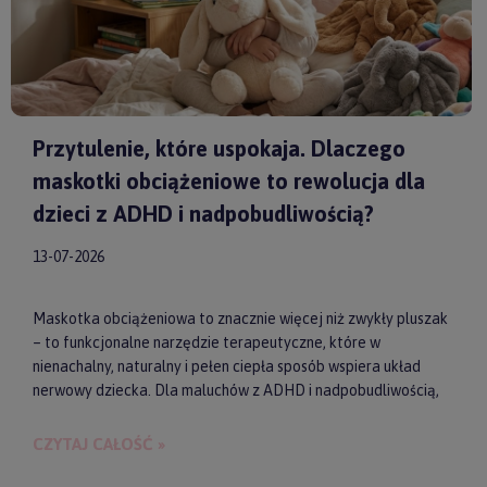
Przytulenie, które uspokaja. Dlaczego
maskotki obciążeniowe to rewolucja dla
dzieci z ADHD i nadpobudliwością?
13-07-2026
Maskotka obciążeniowa to znacznie więcej niż zwykły pluszak
– to funkcjonalne narzędzie terapeutyczne, które w
nienachalny, naturalny i pełen ciepła sposób wspiera układ
nerwowy dziecka. Dla maluchów z ADHD i nadpobudliwością,
które codziennie toczą walkę z nadmiarem bodźców, taki
dociążony przyjaciel może stać się kluczem do upragnionego
CZYTAJ CAŁOŚĆ »
spokoju, lepszej koncentracji i zdrowego snu. Wybierając
model od sprawdzonych producentów, takich jak
by ASTRUP
,