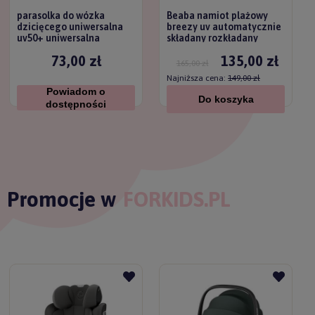
parasolka do wózka
Beaba namiot plażowy
dzicięcego uniwersalna
breezy uv automatycznie
uv50+ uniwersalna
składany rozkładany
titanium baby
73,00 zł
135,00 zł
165,00 zł
Najniższa cena:
149,00 zł
Powiadom o
Do koszyka
dostępności
Promocje w
FORKIDS.PL