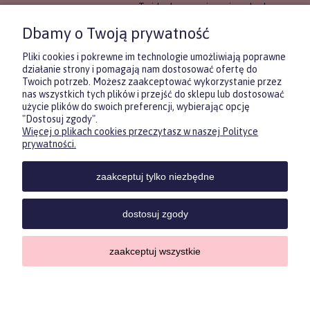
To idealne rozwiązanie, gdy chcesz
wręczyć prezent, ale nie masz
Dbamy o Twoją prywatność
pewności, co będzie najbardziej
trafione.
Pliki cookies i pokrewne im technologie umożliwiają poprawne
działanie strony i pomagają nam dostosować ofertę do
Twoich potrzeb. Możesz zaakceptować wykorzystanie przez
DOWIEDZ SIĘ WIĘCEJ
nas wszystkich tych plików i przejść do sklepu lub dostosować
użycie plików do swoich preferencji, wybierając opcję
"Dostosuj zgody".
Więcej o plikach cookies przeczytasz w naszej Polityce
Zasubskrybuj nasz newsletter
prywatności.
i otrzymaj
5
% rabatu na pierwszy
zakup.
zaakceptuj tylko niezbędne
Twoje imię
KONTAKT
POMOC
MOJE
KONT
dostosuj zgody
Twój email
zaakceptuj wszystkie
Sklep internetowy Shoper.pl
ODBIERZ RABAT
Copyrights by ForKids 2023. Wszelkie prawa zastrzeżone.