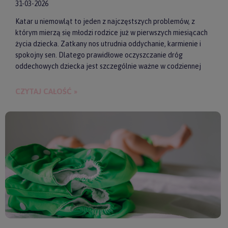
31-03-2026
Katar u niemowląt to jeden z najczęstszych problemów, z
którym mierzą się młodzi rodzice już w pierwszych miesiącach
życia dziecka. Zatkany nos utrudnia oddychanie, karmienie i
spokojny sen. Dlatego prawidłowe oczyszczanie dróg
oddechowych dziecka jest szczególnie ważne w codziennej
pielęgnacji malucha. Jednym z najwygodniejszych i
skutecznych akcesoriów wspierających realizację tego
CZYTAJ CAŁOŚĆ »
zadania są elektroniczne aspiratory do nosa. Pozwalają one
szybko i delikatnie usunąć zalegającą wydzielinę.