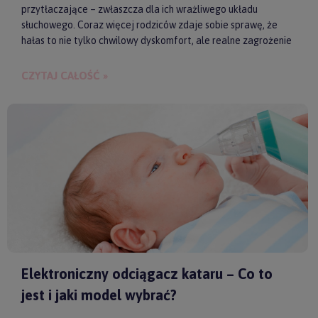
przytłaczające – zwłaszcza dla ich wrażliwego układu
słuchowego. Coraz więcej rodziców zdaje sobie sprawę, że
hałas to nie tylko chwilowy dyskomfort, ale realne zagrożenie
dla zdrowia i samopoczucia dziecka. Właśnie dlatego
słuchawki ochronne przestają być postrzegane jako zbędny
CZYTAJ CAŁOŚĆ »
gadżet, a zaczynają pełnić rolę świadomego wsparcia w
codziennych i wyjątkowych sytuacjach.
Elektroniczny odciągacz kataru – Co to
jest i jaki model wybrać?