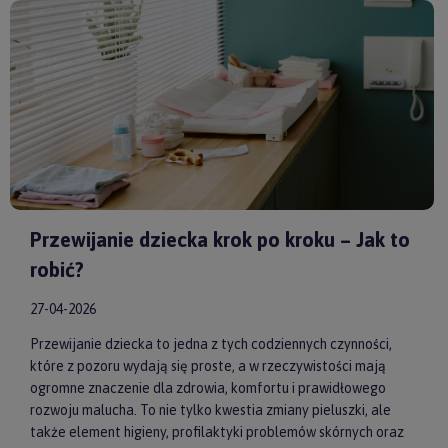
Huggimals
czy
Membantu
, masz pewność, że dajesz swojemu
dziecku bezpieczne i skuteczne wsparcie każdego dnia.
Przewijanie dziecka krok po kroku – Jak to
robić?
27-04-2026
Przewijanie dziecka to jedna z tych codziennych czynności,
które z pozoru wydają się proste, a w rzeczywistości mają
ogromne znaczenie dla zdrowia, komfortu i prawidłowego
rozwoju malucha. To nie tylko kwestia zmiany pieluszki, ale
także element higieny, profilaktyki problemów skórnych oraz