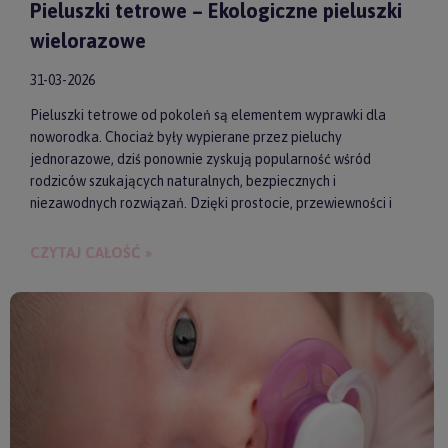
Pieluszki tetrowe – Ekologiczne pieluszki
wielorazowe
31-03-2026
Pieluszki tetrowe od pokoleń są elementem wyprawki dla
noworodka. Chociaż były wypierane przez pieluchy
jednorazowe, dziś ponownie zyskują popularność wśród
rodziców szukających naturalnych, bezpiecznych i
niezawodnych rozwiązań. Dzięki prostocie, przewiewności i
wykonaniu z wysokiej jakości materiałów, pieluszki tetrowe są
przyjazne dla skóry niemowlęcia. Gwarantują też ekologiczne
CZYTAJ CAŁOŚĆ »
i ekonomiczne podejście do codziennych obowiązków.