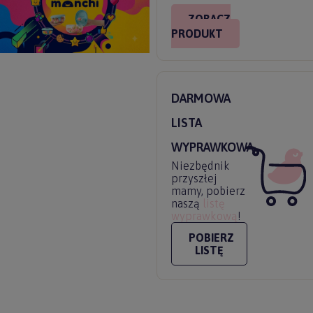
ZOBACZ
PRODUKT
DARMOWA
LISTA
WYPRAWKOWA
Niezbędnik
przyszłej
mamy, pobierz
naszą
listę
wyprawkową
!
POBIERZ
LISTĘ