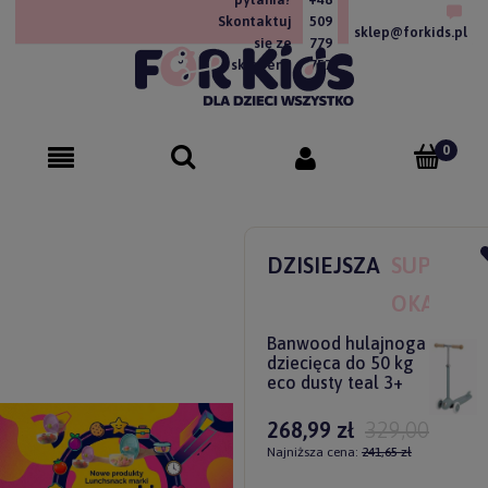
Skontaktuj
509
sklep@forkids.pl
się ze
779
sklepem!
757
DZISIEJSZA
SUPER
OKAZJA
Banwood hulajnoga
dziecięca do 50 kg
eco dusty teal 3+
268,99 zł
329,00 zł
Najniższa cena:
241,65 zł