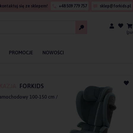
kontaktuj się ze sklepem!
+48 509 779 757
sklep@forkids.pl
(pu
PROMOCJE
NOWOŚCI
KAZJA
FORKIDS
 samochodowy 100-150 cm /