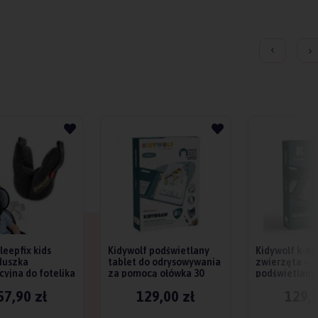
leepfix kids
Kidywolf podświetlany
Kidywolf k-d
duszka
tablet do odrysowywania
zwierzęta –
cyjna do fotelika
za pomocą ołówka 30
podświetlany 
szablonów - animals
nauki rysowan
57,90 zł
129,00 zł
129,0
dzieci