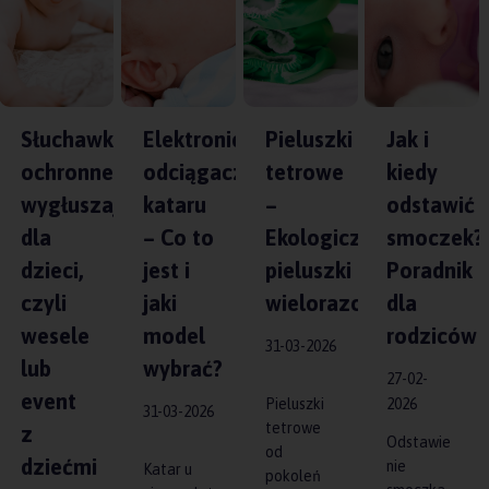
ie
Słuchawki
Elektroniczny
Pieluszki
Jak i
ochronne
odciągacz
tetrowe
kiedy
wygłuszające
kataru
–
odstawić
dla
– Co to
Ekologiczne
smoczek?
dzieci,
jest i
pieluszki
Poradnik
czyli
jaki
wielorazowe
dla
wesele
model
rodziców
31-03-2026
lub
wybrać?
27-02-
event
Pieluszki
2026
31-03-2026
tetrowe
z
Odstawie
od
dziećmi
nie
Katar u
pokoleń