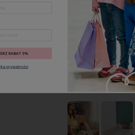
i-cosi mica 360 pro
Maxi-cosi rodifix pro2 i-
Muuvo qu
elik samochodowy
size fotelik
głęboko
otowy i-size 40-105 cm
samochodowy 100-150
zestaw 2
18 kg | authentic terra
cm/ authentic black
1 489,00 zł
729,00 zł
79,00 zł
899,00 zł
3 299,00 
iższa cena:
1 549,00 zł
Najniższa cena:
719,20 zł
Najniższa
Do koszyka
Do koszyka
D
IERZ RABAT 5%
tyka prywatności