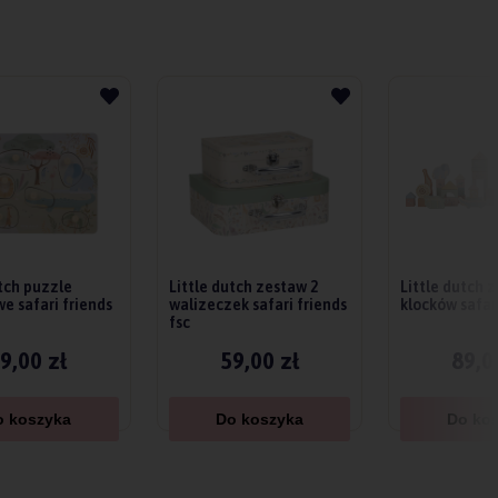
utch puzzle
Little dutch zestaw 2
Little dutch 
e safari friends
walizeczek safari friends
klocków safari
fsc
9,00 zł
59,00 zł
89,0
o koszyka
Do koszyka
Do ko