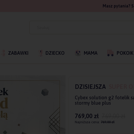
Masz pytania? S
ZABAWKI
DZIECKO
MAMA
POKOIK
DZISIEJSZA
SUPER O
Cybex solution g2 fotelik
stormy blue plus
769,00 zł
769,00 zł
Najniższa cena:
769,00 zł