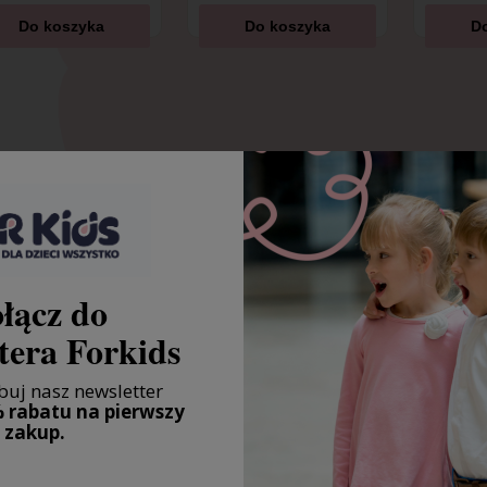
Do koszyka
Do koszyka
D
łącz do
tera Forkids
uj nasz newsletter
 rabatu na pierwszy
zakup.