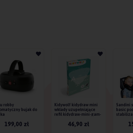
u robby
Kidywolf kidydraw mini
Sandini s
omatyczny bujak do
wkłady uzupełniające
basic po
ka
refil kidydraw-mini-gam-
stabiliza
edu
18m+
199,00 zł
46,90 zł
1