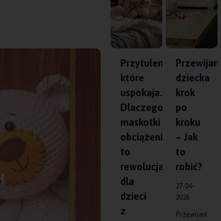
Przytulenie,
Przewijan
które
dziecka
uspokaja.
krok
Dlaczego
po
maskotki
kroku
obciążeniowe
– Jak
to
to
rewolucja
robić?
H
dla
27-04-
dzieci
2026
z
Przewijani