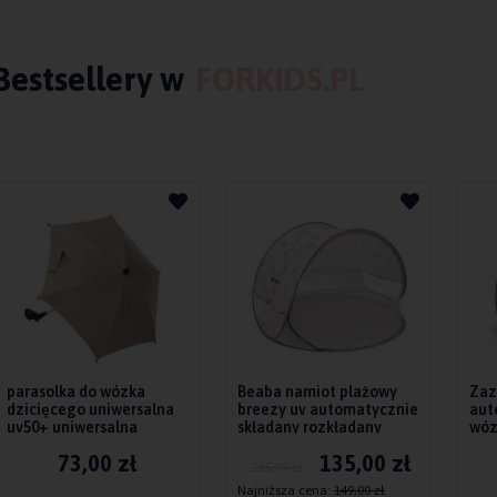
Bestsellery w
FORKIDS.PL
parasolka do wózka
Beaba namiot plażowy
Zaz
dzicięcego uniwersalna
breezy uv automatycznie
aut
uv50+ uniwersalna
składany rozkładany
wóz
titanium baby
73,00 zł
135,00 zł
165,00 zł
Najniższa cena:
149,00 zł