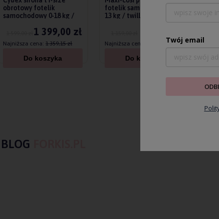
Cybex sirona t i-size
Maxi-cosi pebble 360 pro2
Max
obrotowy fotelik
fotelik samochodowy 0-
fot
samochodowy 0-18 kg /
13 kg / twillic truffle
obr
sepia black plus
/ 0-
1 399,00 zł
979,00 zł
1 599,00 zł
1 159,00 zł
1 7
Twój email
Najniższa cena:
1 359,15 zł
Najniższa cena:
869,25 zł
Najn
Do koszyka
Do koszyka
ODB
Poli
BLOG
FORKIS.PL