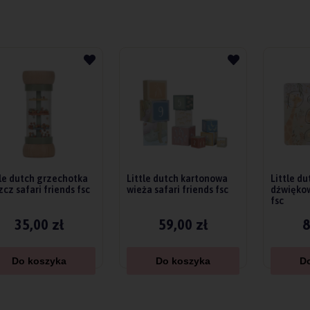
tle dutch grzechotka
Little dutch kartonowa
Little d
cz safari friends fsc
wieża safari friends fsc
dźwiękow
fsc
35,00 zł
59,00 zł
8
Do koszyka
Do koszyka
D