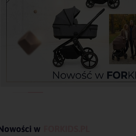
Nowości w
FORKIDS.PL