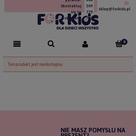
Skontaktuj
509
sklep@forkids.pl
się ze
779
sklepem!
757
Ten produkt jest niedostępny.
NIE MASZ POMYSŁU NA
PREZENT?