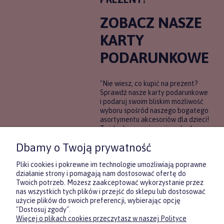
ZOBACZ NASZE
KARTY
PODARUNKOWE
"Nie wiesz, co kupić na prezent?
Sprawdź nasze karty podarunkowe
i podaruj swoim bliskim możliwość
wyboru spośród naszego bogatego
asortymentu akcesoriów dla dzieci!
To idealne rozwiązanie, gdy chcesz
wręczyć prezent, ale nie masz
Dbamy o Twoją prywatność
pewności, co będzie najbardziej
trafione.
Pliki cookies i pokrewne im technologie umożliwiają poprawne
działanie strony i pomagają nam dostosować ofertę do
Twoich potrzeb. Możesz zaakceptować wykorzystanie przez
DOWIEDZ SIĘ WIĘCEJ
nas wszystkich tych plików i przejść do sklepu lub dostosować
użycie plików do swoich preferencji, wybierając opcję
"Dostosuj zgody".
Więcej o plikach cookies przeczytasz w naszej Polityce