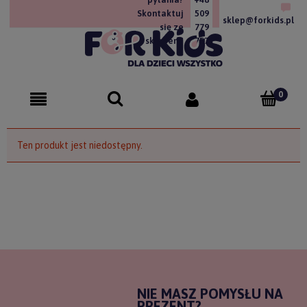
Skontaktuj
509
sklep@forkids.pl
się ze
779
sklepem!
757
Ten produkt jest niedostępny.
NIE MASZ POMYSŁU NA
PREZENT?