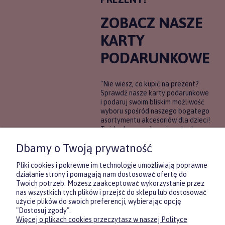
ZOBACZ NASZE
KARTY
PODARUNKOWE
"Nie wiesz, co kupić na prezent?
Sprawdź nasze karty podarunkowe
i podaruj swoim bliskim możliwość
wyboru spośród naszego bogatego
asortymentu akcesoriów dla dzieci!
To idealne rozwiązanie, gdy chcesz
wręczyć prezent, ale nie masz
Dbamy o Twoją prywatność
pewności, co będzie najbardziej
trafione.
Pliki cookies i pokrewne im technologie umożliwiają poprawne
działanie strony i pomagają nam dostosować ofertę do
Twoich potrzeb. Możesz zaakceptować wykorzystanie przez
DOWIEDZ SIĘ WIĘCEJ
nas wszystkich tych plików i przejść do sklepu lub dostosować
użycie plików do swoich preferencji, wybierając opcję
"Dostosuj zgody".
Więcej o plikach cookies przeczytasz w naszej Polityce