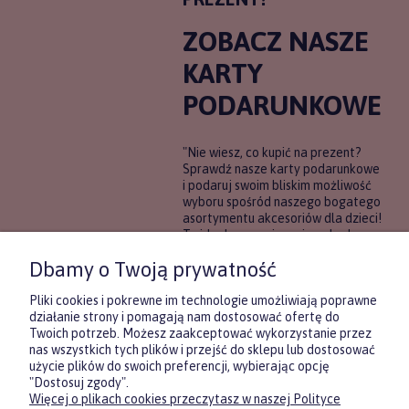
ZOBACZ NASZE
KARTY
PODARUNKOWE
"Nie wiesz, co kupić na prezent?
Sprawdź nasze karty podarunkowe
i podaruj swoim bliskim możliwość
wyboru spośród naszego bogatego
asortymentu akcesoriów dla dzieci!
To idealne rozwiązanie, gdy chcesz
wręczyć prezent, ale nie masz
Dbamy o Twoją prywatność
pewności, co będzie najbardziej
trafione.
Pliki cookies i pokrewne im technologie umożliwiają poprawne
działanie strony i pomagają nam dostosować ofertę do
Twoich potrzeb. Możesz zaakceptować wykorzystanie przez
DOWIEDZ SIĘ WIĘCEJ
nas wszystkich tych plików i przejść do sklepu lub dostosować
użycie plików do swoich preferencji, wybierając opcję
"Dostosuj zgody".
Więcej o plikach cookies przeczytasz w naszej Polityce