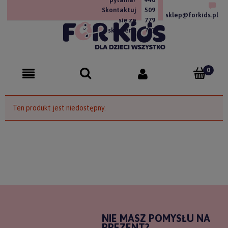
Skontaktuj
509
sklep@forkids.pl
się ze
779
sklepem!
757
Ten produkt jest niedostępny.
NIE MASZ POMYSŁU NA
PREZENT?