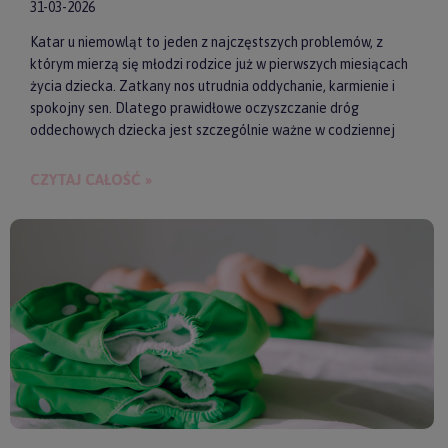
31-03-2026
Katar u niemowląt to jeden z najczęstszych problemów, z
którym mierzą się młodzi rodzice już w pierwszych miesiącach
życia dziecka. Zatkany nos utrudnia oddychanie, karmienie i
spokojny sen. Dlatego prawidłowe oczyszczanie dróg
oddechowych dziecka jest szczególnie ważne w codziennej
pielęgnacji malucha. Jednym z najwygodniejszych i
skutecznych akcesoriów wspierających realizację tego
CZYTAJ CAŁOŚĆ »
zadania są elektroniczne aspiratory do nosa. Pozwalają one
szybko i delikatnie usunąć zalegającą wydzielinę.