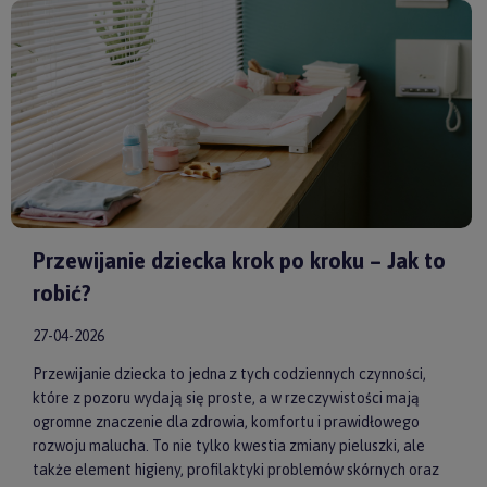
Huggimals
czy
Membantu
, masz pewność, że dajesz swojemu
dziecku bezpieczne i skuteczne wsparcie każdego dnia.
Przewijanie dziecka krok po kroku – Jak to
robić?
27-04-2026
Przewijanie dziecka to jedna z tych codziennych czynności,
które z pozoru wydają się proste, a w rzeczywistości mają
ogromne znaczenie dla zdrowia, komfortu i prawidłowego
rozwoju malucha. To nie tylko kwestia zmiany pieluszki, ale
także element higieny, profilaktyki problemów skórnych oraz