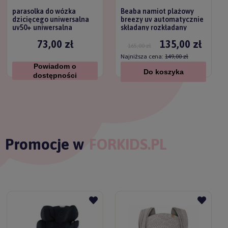
parasolka do wózka
Beaba namiot plażowy
dzicięcego uniwersalna
breezy uv automatycznie
uv50+ uniwersalna
składany rozkładany
titanium baby
73,00 zł
135,00 zł
165,00 zł
Najniższa cena:
149,00 zł
Powiadom o
Do koszyka
dostępności
Promocje w
FORKIDS.PL