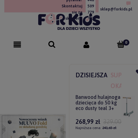
Skontaktuj
509
sklep@forkids.pl
się ze
779
sklepem!
757
DZISIEJSZA
SUPER
OKAZJA
Banwood hulajnoga
dziecięca do 50 kg
eco dusty teal 3+
268,99 zł
329,00 zł
Najniższa cena:
241,65 zł