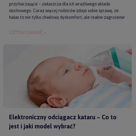
przytłaczające – zwłaszcza dla ich wrażliwego układu
słuchowego. Coraz więcej rodziców zdaje sobie sprawę, że
hałas to nie tylko chwilowy dyskomfort, ale realne zagrożenie
dla zdrowia i samopoczucia dziecka. Właśnie dlatego
słuchawki ochronne przestają być postrzegane jako zbędny
CZYTAJ CAŁOŚĆ »
gadżet, a zaczynają pełnić rolę świadomego wsparcia w
codziennych i wyjątkowych sytuacjach.
Elektroniczny odciągacz kataru – Co to
jest i jaki model wybrać?