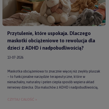
Przytulenie, które uspokaja. Dlaczego
maskotki obciążeniowe to rewolucja dla
dzieci z ADHD i nadpobudliwością?
13-07-2026
Maskotka obciążeniowa to znacznie więcej niż zwykły pluszak
– to funkcjonalne narzędzie terapeutyczne, które w
nienachalny, naturalny i pełen ciepła sposób wspiera układ
nerwowy dziecka. Dla maluchów z ADHD i nadpobudliwością,
które codziennie toczą walkę z nadmiarem bodźców, taki
dociążony przyjaciel może stać się kluczem do upragnionego
CZYTAJ CAŁOŚĆ »
spokoju, lepszej koncentracji i zdrowego snu. Wybierając
model od sprawdzonych producentów, takich jak
by ASTRUP
,