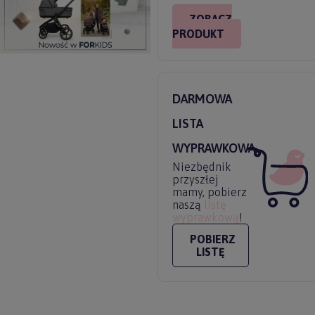
ZOBACZ
PRODUKT
DARMOWA
LISTA
WYPRAWKOWA
Niezbędnik
przyszłej
mamy, pobierz
naszą
listę
wyprawkową
!
POBIERZ
LISTĘ