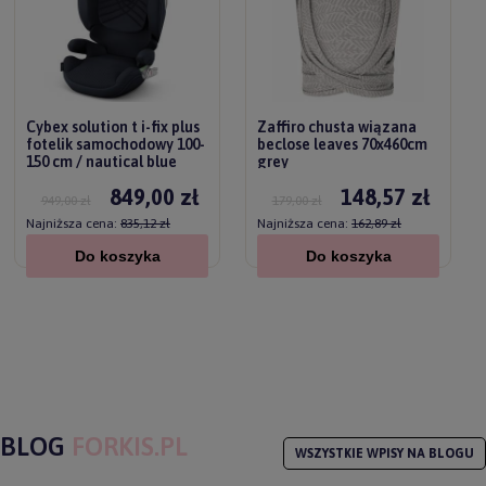
Cybex solution t i-fix plus
Zaffiro chusta wiązana
fotelik samochodowy 100-
beclose leaves 70x460cm
150 cm / nautical blue
grey
849,00 zł
148,57 zł
949,00 zł
179,00 zł
Najniższa cena:
835,12 zł
Najniższa cena:
162,89 zł
Do koszyka
Do koszyka
BLOG
FORKIS.PL
WSZYSTKIE WPISY NA BLOGU