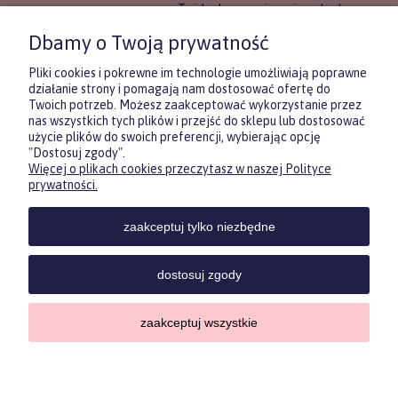
To idealne rozwiązanie, gdy chcesz
wręczyć prezent, ale nie masz
Dbamy o Twoją prywatność
pewności, co będzie najbardziej
trafione.
Pliki cookies i pokrewne im technologie umożliwiają poprawne
działanie strony i pomagają nam dostosować ofertę do
Twoich potrzeb. Możesz zaakceptować wykorzystanie przez
DOWIEDZ SIĘ WIĘCEJ
nas wszystkich tych plików i przejść do sklepu lub dostosować
użycie plików do swoich preferencji, wybierając opcję
"Dostosuj zgody".
Więcej o plikach cookies przeczytasz w naszej Polityce
Zasubskrybuj nasz newsletter
prywatności.
i otrzymaj
5
% rabatu na pierwszy
zakup.
zaakceptuj tylko niezbędne
Twoje imię
KONTAKT
POMOC
MOJE
KONT
dostosuj zgody
Twój email
zaakceptuj wszystkie
Sklep internetowy Shoper.pl
ODBIERZ RABAT
Copyrights by ForKids 2023. Wszelkie prawa zastrzeżone.