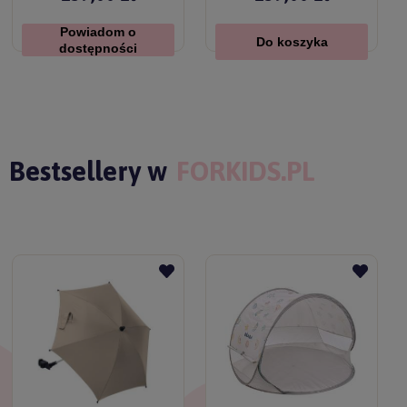
Powiadom o
Do koszyka
dostępności
Bestsellery w
FORKIDS.PL