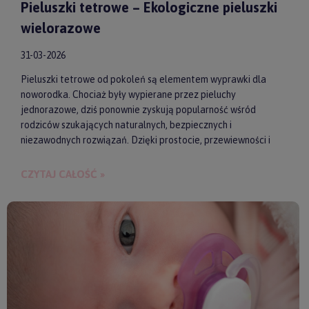
Pieluszki tetrowe – Ekologiczne pieluszki
wielorazowe
31-03-2026
Pieluszki tetrowe od pokoleń są elementem wyprawki dla
noworodka. Chociaż były wypierane przez pieluchy
jednorazowe, dziś ponownie zyskują popularność wśród
rodziców szukających naturalnych, bezpiecznych i
niezawodnych rozwiązań. Dzięki prostocie, przewiewności i
wykonaniu z wysokiej jakości materiałów, pieluszki tetrowe są
przyjazne dla skóry niemowlęcia. Gwarantują też ekologiczne
CZYTAJ CAŁOŚĆ »
i ekonomiczne podejście do codziennych obowiązków.