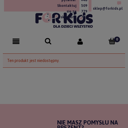
Skontaktuj
509
sklep@forkids.pl
się ze
779
sklepem!
757
Ten produkt jest niedostępny.
NIE MASZ POMYSŁU NA
PREZENT?