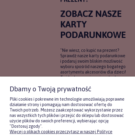
ZOBACZ NASZE
KARTY
PODARUNKOWE
"Nie wiesz, co kupić na prezent?
Sprawdź nasze karty podarunkowe
i podaruj swoim bliskim możliwość
wyboru spośród naszego bogatego
asortymentu akcesoriów dla dzieci!
To idealne rozwiązanie, gdy chcesz
wręczyć prezent, ale nie masz
Dbamy o Twoją prywatność
pewności, co będzie najbardziej
trafione.
Pliki cookies i pokrewne im technologie umożliwiają poprawne
działanie strony i pomagają nam dostosować ofertę do
Twoich potrzeb. Możesz zaakceptować wykorzystanie przez
DOWIEDZ SIĘ WIĘCEJ
nas wszystkich tych plików i przejść do sklepu lub dostosować
użycie plików do swoich preferencji, wybierając opcję
"Dostosuj zgody".
Więcej o plikach cookies przeczytasz w naszej Polityce