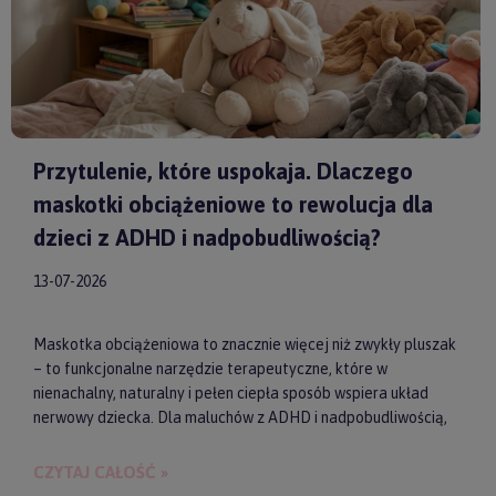
Przytulenie, które uspokaja. Dlaczego
maskotki obciążeniowe to rewolucja dla
dzieci z ADHD i nadpobudliwością?
13-07-2026
Maskotka obciążeniowa to znacznie więcej niż zwykły pluszak
– to funkcjonalne narzędzie terapeutyczne, które w
nienachalny, naturalny i pełen ciepła sposób wspiera układ
nerwowy dziecka. Dla maluchów z ADHD i nadpobudliwością,
które codziennie toczą walkę z nadmiarem bodźców, taki
dociążony przyjaciel może stać się kluczem do upragnionego
CZYTAJ CAŁOŚĆ »
spokoju, lepszej koncentracji i zdrowego snu. Wybierając