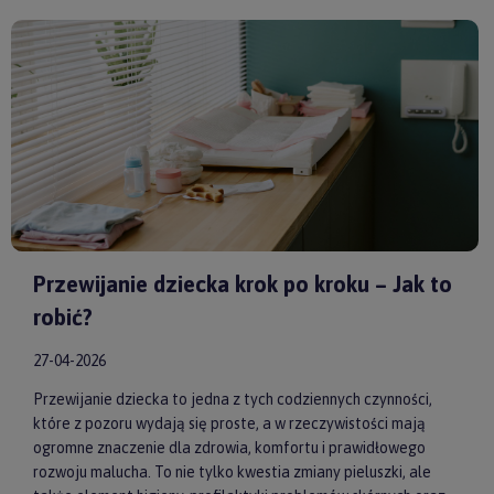
model od sprawdzonych producentów, takich jak
by ASTRUP
,
Huggimals
czy
Membantu
, masz pewność, że dajesz swojemu
dziecku bezpieczne i skuteczne wsparcie każdego dnia.
Przewijanie dziecka krok po kroku – Jak to
robić?
27-04-2026
Przewijanie dziecka to jedna z tych codziennych czynności,
które z pozoru wydają się proste, a w rzeczywistości mają
ogromne znaczenie dla zdrowia, komfortu i prawidłowego
rozwoju malucha. To nie tylko kwestia zmiany pieluszki, ale