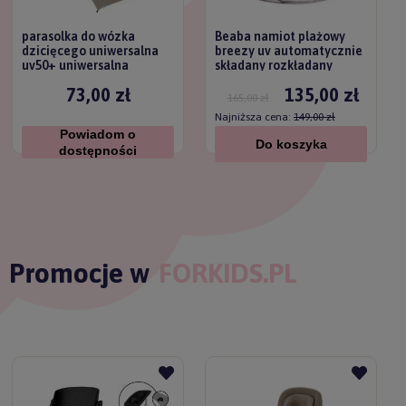
parasolka do wózka
Beaba namiot plażowy
dzicięcego uniwersalna
breezy uv automatycznie
uv50+ uniwersalna
składany rozkładany
titanium baby
73,00 zł
135,00 zł
165,00 zł
Najniższa cena:
149,00 zł
Powiadom o
Do koszyka
dostępności
Promocje w
FORKIDS.PL