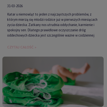
31-03-2026
Katar u niemowląt to jeden z najczęstszych problemów, z
którym mierzą się młodzi rodzice już w pierwszych miesiącach
życia dziecka. Zatkany nos utrudnia oddychanie, karmienie i
spokojny sen. Dlatego prawidłowe oczyszczanie dróg
oddechowych dziecka jest szczególnie ważne w codziennej
pielęgnacji malucha. Jednym z najwygodniejszych i
skutecznych akcesoriów wspierających realizację tego
CZYTAJ CAŁOŚĆ »
zadania są elektroniczne aspiratory do nosa. Pozwalają one
szybko i delikatnie usunąć zalegającą wydzielinę.