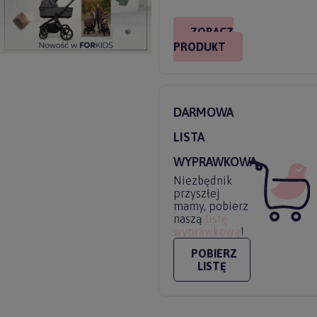
ZOBACZ
PRODUKT
DARMOWA
LISTA
WYPRAWKOWA
Niezbędnik
przyszłej
mamy, pobierz
naszą
listę
wyprawkową
!
POBIERZ
LISTĘ