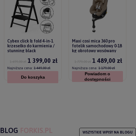
Cybex click & fold 4-in-1
Maxi cosi mica 360 pro
krzesełko do karmienia /
fotelik samochodowy 0-18
stunning black
kg obrotowy wysówany
/authentic truffle
1 399,00 zł
1 489,00 zł
1 699,00 zł
1 779,00 zł
Najniższa cena:
1 449,00 zł
Najniższa cena:
1 179,00 zł
Powiadom o
Do koszyka
dostępności
BLOG
FORKIS.PL
WSZYSTKIE WPISY NA BLOGU