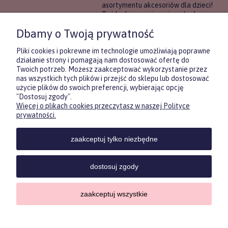
asortymentu akcesoriów dla dzieci!
To idealne rozwiązanie, gdy chcesz
wręczyć prezent, ale nie masz
Dbamy o Twoją prywatność
pewności, co będzie najbardziej
trafione.
Pliki cookies i pokrewne im technologie umożliwiają poprawne
działanie strony i pomagają nam dostosować ofertę do
Twoich potrzeb. Możesz zaakceptować wykorzystanie przez
DOWIEDZ SIĘ WIĘCEJ
nas wszystkich tych plików i przejść do sklepu lub dostosować
użycie plików do swoich preferencji, wybierając opcję
"Dostosuj zgody".
Więcej o plikach cookies przeczytasz w naszej Polityce
Zasubskrybuj nasz newsletter
prywatności.
i otrzymaj
5
% rabatu na pierwszy
zakup.
zaakceptuj tylko niezbędne
Twoje imię
KONTAKT
POMOC
MOJE
KONT
dostosuj zgody
Twój email
zaakceptuj wszystkie
Sklep internetowy Shoper.pl
ODBIERZ RABAT
Copyrights by ForKids 2023. Wszelkie prawa zastrzeżone.