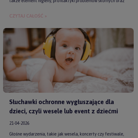
także element higieny, profilaktyki problemów skórnych oraz
budowania bliskości między rodzicem a dzieckiem.
CZYTAJ CAŁOŚĆ »
Słuchawki ochronne wygłuszające dla
dzieci, czyli wesele lub event z dziećmi
21-04-2026
Głośne wydarzenia, takie jak wesela, koncerty czy festiwale,