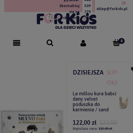
Skontaktuj
509
sklep@forkids.pl
się ze
779
sklepem!
757
DZISIEJSZA
SUPER
OKAZJA
La millou kura babci
dany velvet
poduszka do
karmienia / sand
122,00 zł
122,00 zł
Najniższa cena:
115,00 zł