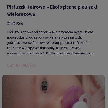
Pieluszki tetrowe – Ekologiczne pieluszki
wielorazowe
31-03-2026
Pieluszki tetrowe od pokoleń są elementem wyprawki dla
noworodka. Chociaż były wypierane przez pieluchy
jednorazowe, dziś ponownie zyskują popularność wśród
rodziców szukających naturalnych, bezpiecznych i
niezawodnych rozwiązań. Dzięki prostocie, przewiewności i
wykonaniu z wysokiej jakości materiałów, pieluszki tetrowe są
przyjazne dla skóry niemowlęcia. Gwarantują też ekologiczne
CZYTAJ CAŁOŚĆ »
i ekonomiczne podejście do codziennych obowiązków.