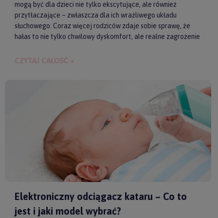
mogą być dla dzieci nie tylko ekscytujące, ale również
przytłaczające – zwłaszcza dla ich wrażliwego układu
słuchowego. Coraz więcej rodziców zdaje sobie sprawę, że
hałas to nie tylko chwilowy dyskomfort, ale realne zagrożenie
dla zdrowia i samopoczucia dziecka. Właśnie dlatego
słuchawki ochronne przestają być postrzegane jako zbędny
CZYTAJ CAŁOŚĆ »
gadżet, a zaczynają pełnić rolę świadomego wsparcia w
codziennych i wyjątkowych sytuacjach.
Elektroniczny odciągacz kataru – Co to
jest i jaki model wybrać?