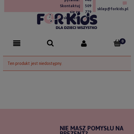
Skontaktuj
509
sklep@forkids.pl
się ze
779
sklepem!
757
Ten produkt jest niedostępny.
NIE MASZ POMYSŁU NA
PREZENT?