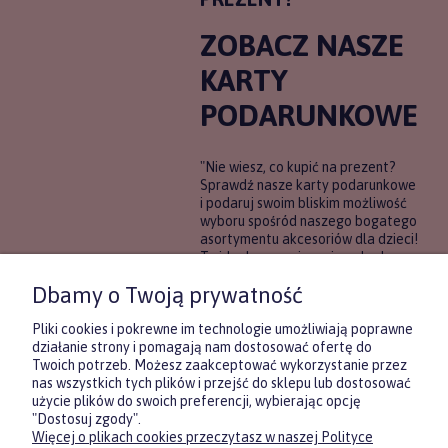
ZOBACZ NASZE
KARTY
PODARUNKOWE
"Nie wiesz, co kupić na prezent?
Sprawdź nasze karty podarunkowe
i podaruj swoim bliskim możliwość
wyboru spośród naszego bogatego
asortymentu akcesoriów dla dzieci!
To idealne rozwiązanie, gdy chcesz
wręczyć prezent, ale nie masz
Dbamy o Twoją prywatność
pewności, co będzie najbardziej
trafione.
Pliki cookies i pokrewne im technologie umożliwiają poprawne
działanie strony i pomagają nam dostosować ofertę do
Twoich potrzeb. Możesz zaakceptować wykorzystanie przez
DOWIEDZ SIĘ WIĘCEJ
nas wszystkich tych plików i przejść do sklepu lub dostosować
użycie plików do swoich preferencji, wybierając opcję
"Dostosuj zgody".
Więcej o plikach cookies przeczytasz w naszej Polityce