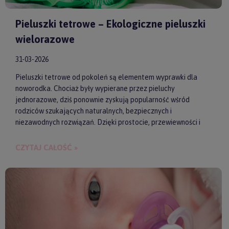
Pieluszki tetrowe – Ekologiczne pieluszki
wielorazowe
31-03-2026
Pieluszki tetrowe od pokoleń są elementem wyprawki dla
noworodka. Chociaż były wypierane przez pieluchy
jednorazowe, dziś ponownie zyskują popularność wśród
rodziców szukających naturalnych, bezpiecznych i
niezawodnych rozwiązań. Dzięki prostocie, przewiewności i
wykonaniu z wysokiej jakości materiałów, pieluszki tetrowe są
przyjazne dla skóry niemowlęcia. Gwarantują też ekologiczne
CZYTAJ CAŁOŚĆ »
i ekonomiczne podejście do codziennych obowiązków.