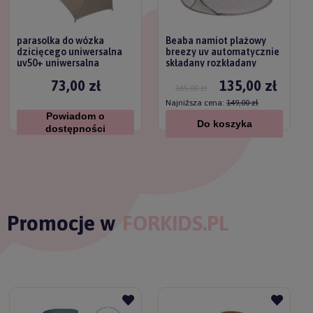
parasolka do wózka
Beaba namiot plażowy
dzicięcego uniwersalna
breezy uv automatycznie
uv50+ uniwersalna
składany rozkładany
titanium baby
73,00 zł
135,00 zł
165,00 zł
Najniższa cena:
149,00 zł
Powiadom o
Do koszyka
dostępności
Promocje w
FORKIDS.PL