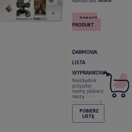
Najniższa cena:
769,00 zł
ZOBACZ
PRODUKT
DARMOWA
LISTA
WYPRAWKOWA
Niezbędnik
przyszłej
mamy, pobierz
naszą
listę
wyprawkową
!
POBIERZ
LISTĘ