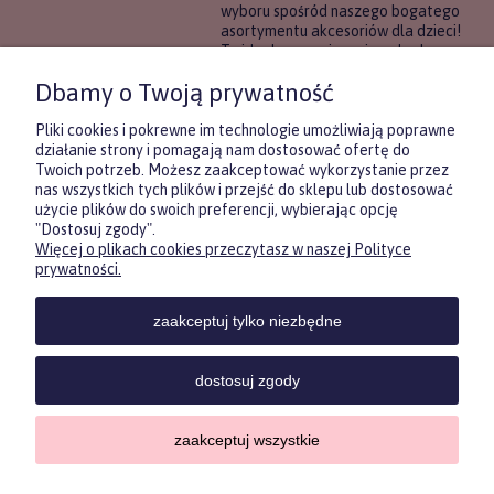
wyboru spośród naszego bogatego
asortymentu akcesoriów dla dzieci!
To idealne rozwiązanie, gdy chcesz
wręczyć prezent, ale nie masz
Dbamy o Twoją prywatność
pewności, co będzie najbardziej
trafione.
Pliki cookies i pokrewne im technologie umożliwiają poprawne
działanie strony i pomagają nam dostosować ofertę do
Twoich potrzeb. Możesz zaakceptować wykorzystanie przez
DOWIEDZ SIĘ WIĘCEJ
nas wszystkich tych plików i przejść do sklepu lub dostosować
użycie plików do swoich preferencji, wybierając opcję
"Dostosuj zgody".
Więcej o plikach cookies przeczytasz w naszej Polityce
Zasubskrybuj nasz newsletter
prywatności.
i otrzymaj
5
% rabatu na pierwszy
zakup.
zaakceptuj tylko niezbędne
Twoje imię
KONTAKT
POMOC
MOJE
KONT
dostosuj zgody
Twój email
zaakceptuj wszystkie
Sklep internetowy Shoper.pl
Copyrights by ForKids 2023. Wszelkie prawa zastrzeżone.