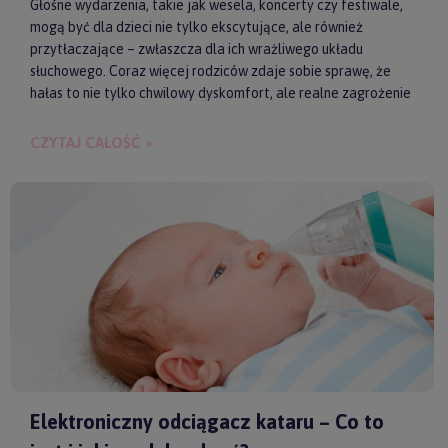
Głośne wydarzenia, takie jak wesela, koncerty czy festiwale,
mogą być dla dzieci nie tylko ekscytujące, ale również
przytłaczające – zwłaszcza dla ich wrażliwego układu
słuchowego. Coraz więcej rodziców zdaje sobie sprawę, że
hałas to nie tylko chwilowy dyskomfort, ale realne zagrożenie
dla zdrowia i samopoczucia dziecka. Właśnie dlatego
słuchawki ochronne przestają być postrzegane jako zbędny
CZYTAJ CAŁOŚĆ »
gadżet, a zaczynają pełnić rolę świadomego wsparcia w
codziennych i wyjątkowych sytuacjach.
Elektroniczny odciągacz kataru – Co to