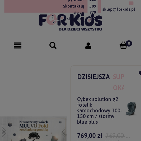
Skontaktuj
509
sklep@forkids.pl
się ze
779
sklepem!
757
DZISIEJSZA
SUPER
OKAZJA
Cybex solution g2
fotelik
samochodowy 100-
150 cm / stormy
blue plus
769,00 zł
769,00 zł