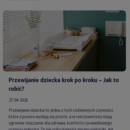
spokoju, lepszej koncentracji i zdrowego snu. Wybierając
model od sprawdzonych producentów, takich jak
by ASTRUP
,
Huggimals
czy
Membantu
, masz pewność, że dajesz swojemu
dziecku bezpieczne i skuteczne wsparcie każdego dnia.
Przewijanie dziecka krok po kroku – Jak to
robić?
27-04-2026
Przewijanie dziecka to jedna z tych codziennych czynności,
które z pozoru wydają się proste, a w rzeczywistości mają
ogromne znaczenie dla zdrowia, komfortu i prawidłowego
rozwoju malucha. To nie tylko kwestia zmiany pieluszki, ale