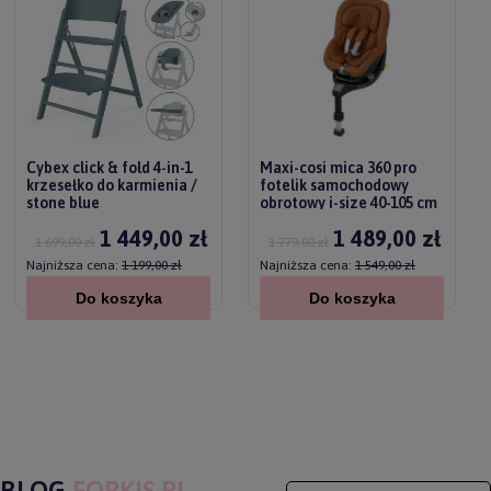
Cybex click & fold 4-in-1
Maxi-cosi mica 360 pro
krzesełko do karmienia /
fotelik samochodowy
stone blue
obrotowy i-size 40-105 cm
/ 0-18 kg | authentic terra
1 449,00 zł
1 489,00 zł
1 699,00 zł
1 779,00 zł
Najniższa cena:
1 199,00 zł
Najniższa cena:
1 549,00 zł
Do koszyka
Do koszyka
BLOG
FORKIS.PL