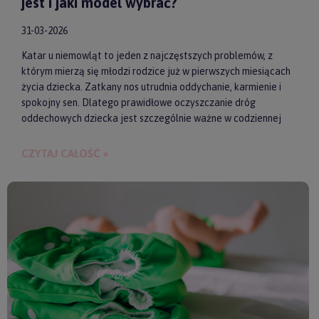
jest i jaki model wybrać?
31-03-2026
Katar u niemowląt to jeden z najczęstszych problemów, z
którym mierzą się młodzi rodzice już w pierwszych miesiącach
życia dziecka. Zatkany nos utrudnia oddychanie, karmienie i
spokojny sen. Dlatego prawidłowe oczyszczanie dróg
oddechowych dziecka jest szczególnie ważne w codziennej
pielęgnacji malucha. Jednym z najwygodniejszych i
skutecznych akcesoriów wspierających realizację tego
CZYTAJ CAŁOŚĆ »
zadania są elektroniczne aspiratory do nosa. Pozwalają one
szybko i delikatnie usunąć zalegającą wydzielinę.