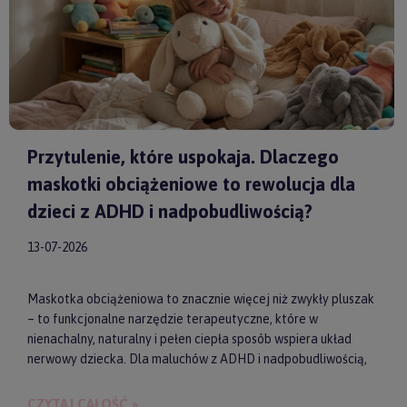
Przytulenie, które uspokaja. Dlaczego
maskotki obciążeniowe to rewolucja dla
dzieci z ADHD i nadpobudliwością?
13-07-2026
Maskotka obciążeniowa to znacznie więcej niż zwykły pluszak
– to funkcjonalne narzędzie terapeutyczne, które w
nienachalny, naturalny i pełen ciepła sposób wspiera układ
nerwowy dziecka. Dla maluchów z ADHD i nadpobudliwością,
które codziennie toczą walkę z nadmiarem bodźców, taki
dociążony przyjaciel może stać się kluczem do upragnionego
CZYTAJ CAŁOŚĆ »