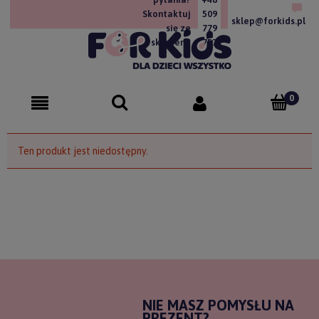
Skontaktuj
509
sklep@forkids.pl
się ze
779
sklepem!
757
Ten produkt jest niedostępny.
NIE MASZ POMYSŁU NA
PREZENT?