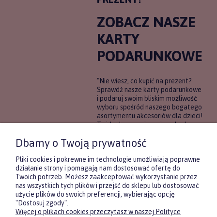
ZOBACZ NASZE
KARTY
PODARUNKOWE
"Nie wiesz, co kupić na prezent?
Sprawdź nasze karty podarunkowe
i podaruj swoim bliskim możliwość
wyboru spośród naszego bogatego
asortymentu akcesoriów dla dzieci!
To idealne rozwiązanie, gdy chcesz
wręczyć prezent, ale nie masz
Dbamy o Twoją prywatność
pewności, co będzie najbardziej
trafione.
Pliki cookies i pokrewne im technologie umożliwiają poprawne
działanie strony i pomagają nam dostosować ofertę do
Twoich potrzeb. Możesz zaakceptować wykorzystanie przez
DOWIEDZ SIĘ WIĘCEJ
nas wszystkich tych plików i przejść do sklepu lub dostosować
użycie plików do swoich preferencji, wybierając opcję
"Dostosuj zgody".
Więcej o plikach cookies przeczytasz w naszej Polityce