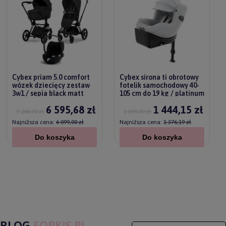
Cybex priam 5.0 comfort
Cybex sirona ti obrotowy
wózek dziecięcy zestaw
fotelik samochodowy 40-
3w1 / sepia black matt
105 cm do 19 kg / platinum
black
white
6 595,68 zł
1 444,15 zł
7 248,00 zł
1 699,00 zł
Najniższa cena:
6 099,00 zł
Najniższa cena:
1 376,19 zł
Do koszyka
Do koszyka
BLOG
FORKIS.PL