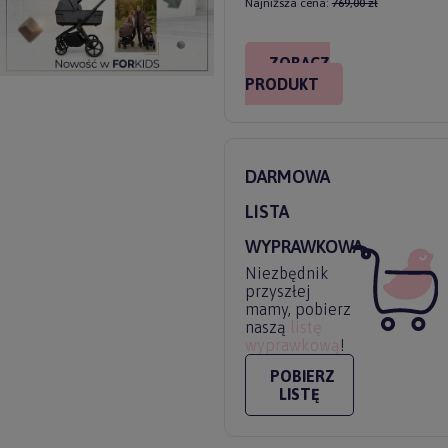
Najniższa cena:
769,00 zł
ZOBACZ
PRODUKT
DARMOWA
LISTA
WYPRAWKOWA
Niezbędnik
przyszłej
mamy, pobierz
naszą
listę
wyprawkową
!
POBIERZ
LISTĘ