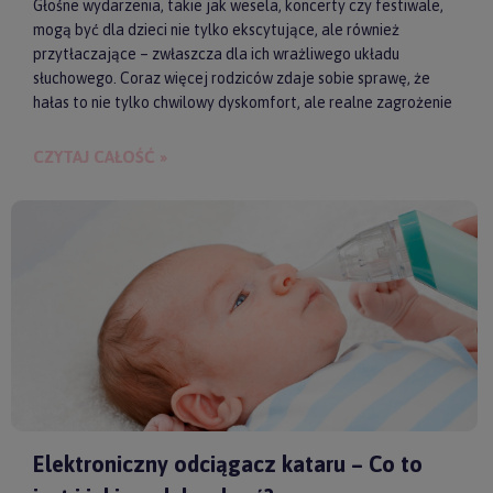
Głośne wydarzenia, takie jak wesela, koncerty czy festiwale,
mogą być dla dzieci nie tylko ekscytujące, ale również
przytłaczające – zwłaszcza dla ich wrażliwego układu
słuchowego. Coraz więcej rodziców zdaje sobie sprawę, że
hałas to nie tylko chwilowy dyskomfort, ale realne zagrożenie
dla zdrowia i samopoczucia dziecka. Właśnie dlatego
słuchawki ochronne przestają być postrzegane jako zbędny
CZYTAJ CAŁOŚĆ »
gadżet, a zaczynają pełnić rolę świadomego wsparcia w
codziennych i wyjątkowych sytuacjach.
Elektroniczny odciągacz kataru – Co to