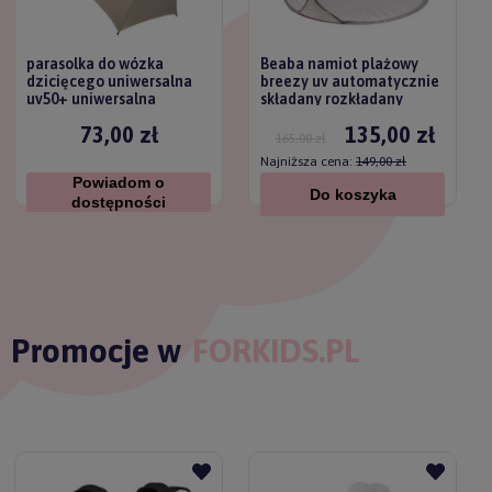
parasolka do wózka
Beaba namiot plażowy
dzicięcego uniwersalna
breezy uv automatycznie
uv50+ uniwersalna
składany rozkładany
titanium baby
73,00 zł
135,00 zł
165,00 zł
Najniższa cena:
149,00 zł
Powiadom o
Do koszyka
dostępności
Promocje w
FORKIDS.PL