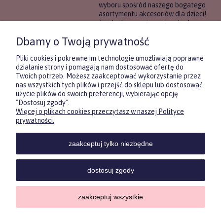
wyboru spośród naszego bogatego
asortymentu akcesoriów dla dzieci!
To idealne rozwiązanie, gdy chcesz
wręczyć prezent, ale nie masz
Dbamy o Twoją prywatność
pewności, co będzie najbardziej
trafione.
Pliki cookies i pokrewne im technologie umożliwiają poprawne
działanie strony i pomagają nam dostosować ofertę do
Twoich potrzeb. Możesz zaakceptować wykorzystanie przez
DOWIEDZ SIĘ WIĘCEJ
nas wszystkich tych plików i przejść do sklepu lub dostosować
użycie plików do swoich preferencji, wybierając opcję
"Dostosuj zgody".
Więcej o plikach cookies przeczytasz w naszej Polityce
Zasubskrybuj nasz newsletter
prywatności.
i otrzymaj
5
% rabatu na pierwszy
zakup.
zaakceptuj tylko niezbędne
Twoje imię
KONTAKT
POMOC
MOJE
KONT
dostosuj zgody
Twój email
zaakceptuj wszystkie
Sklep internetowy Shoper.pl
Copyrights by ForKids 2023. Wszelkie prawa zastrzeżone.