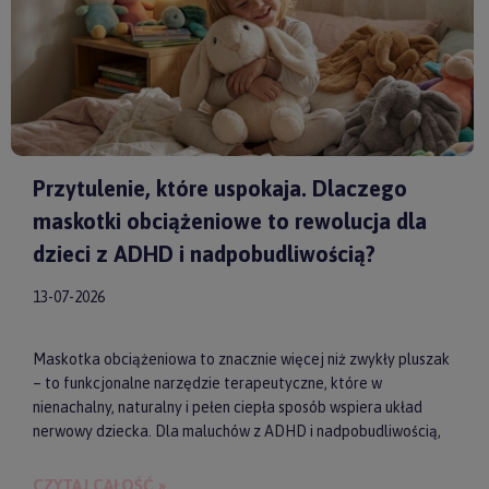
Przytulenie, które uspokaja. Dlaczego
maskotki obciążeniowe to rewolucja dla
dzieci z ADHD i nadpobudliwością?
13-07-2026
Maskotka obciążeniowa to znacznie więcej niż zwykły pluszak
– to funkcjonalne narzędzie terapeutyczne, które w
nienachalny, naturalny i pełen ciepła sposób wspiera układ
nerwowy dziecka. Dla maluchów z ADHD i nadpobudliwością,
które codziennie toczą walkę z nadmiarem bodźców, taki
dociążony przyjaciel może stać się kluczem do upragnionego
CZYTAJ CAŁOŚĆ »