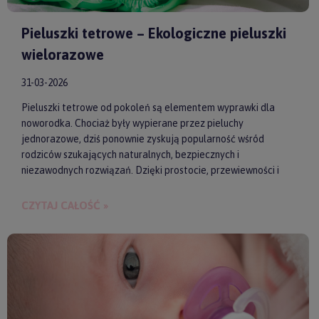
Pieluszki tetrowe – Ekologiczne pieluszki
wielorazowe
31-03-2026
Pieluszki tetrowe od pokoleń są elementem wyprawki dla
noworodka. Chociaż były wypierane przez pieluchy
jednorazowe, dziś ponownie zyskują popularność wśród
rodziców szukających naturalnych, bezpiecznych i
niezawodnych rozwiązań. Dzięki prostocie, przewiewności i
wykonaniu z wysokiej jakości materiałów, pieluszki tetrowe są
przyjazne dla skóry niemowlęcia. Gwarantują też ekologiczne
CZYTAJ CAŁOŚĆ »
i ekonomiczne podejście do codziennych obowiązków.