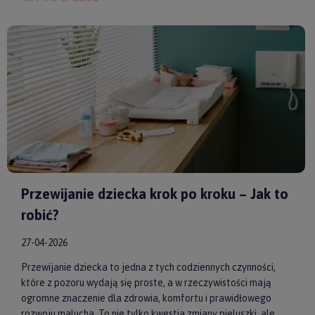
spokoju, lepszej koncentracji i zdrowego snu. Wybierając
model od sprawdzonych producentów, takich jak
by ASTRUP
,
Huggimals
czy
Membantu
, masz pewność, że dajesz swojemu
dziecku bezpieczne i skuteczne wsparcie każdego dnia.
Przewijanie dziecka krok po kroku – Jak to
robić?
27-04-2026
Przewijanie dziecka to jedna z tych codziennych czynności,
które z pozoru wydają się proste, a w rzeczywistości mają
ogromne znaczenie dla zdrowia, komfortu i prawidłowego
rozwoju malucha. To nie tylko kwestia zmiany pieluszki, ale