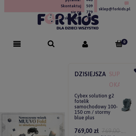
Skontaktuj
509
sklep@forkids.pl
się ze
779
sklepem!
757
DZISIEJSZA
SUPER
OKAZJA
Cybex solution g2
fotelik
samochodowy 100-
150 cm / stormy
blue plus
769,00 zł
769,00 zł