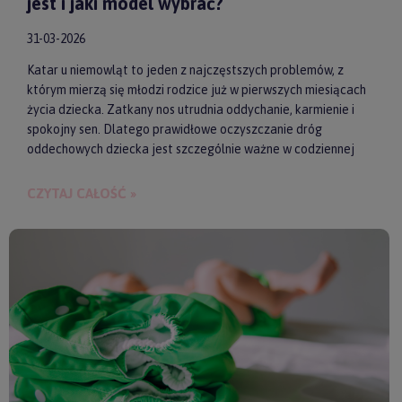
jest i jaki model wybrać?
31-03-2026
Katar u niemowląt to jeden z najczęstszych problemów, z
którym mierzą się młodzi rodzice już w pierwszych miesiącach
życia dziecka. Zatkany nos utrudnia oddychanie, karmienie i
spokojny sen. Dlatego prawidłowe oczyszczanie dróg
oddechowych dziecka jest szczególnie ważne w codziennej
pielęgnacji malucha. Jednym z najwygodniejszych i
skutecznych akcesoriów wspierających realizację tego
CZYTAJ CAŁOŚĆ »
zadania są elektroniczne aspiratory do nosa. Pozwalają one
szybko i delikatnie usunąć zalegającą wydzielinę.