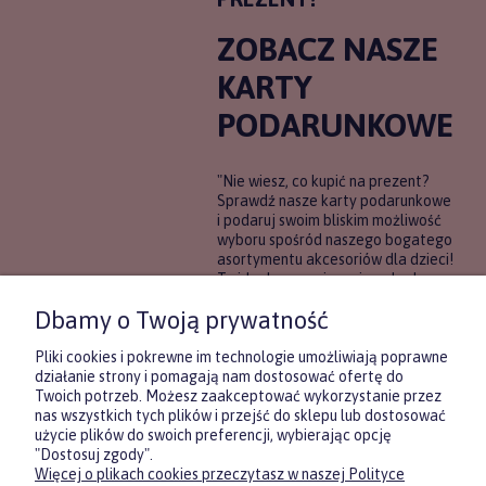
ZOBACZ NASZE
KARTY
PODARUNKOWE
"Nie wiesz, co kupić na prezent?
Sprawdź nasze karty podarunkowe
i podaruj swoim bliskim możliwość
wyboru spośród naszego bogatego
asortymentu akcesoriów dla dzieci!
To idealne rozwiązanie, gdy chcesz
wręczyć prezent, ale nie masz
Dbamy o Twoją prywatność
pewności, co będzie najbardziej
trafione.
Pliki cookies i pokrewne im technologie umożliwiają poprawne
działanie strony i pomagają nam dostosować ofertę do
Twoich potrzeb. Możesz zaakceptować wykorzystanie przez
DOWIEDZ SIĘ WIĘCEJ
nas wszystkich tych plików i przejść do sklepu lub dostosować
użycie plików do swoich preferencji, wybierając opcję
"Dostosuj zgody".
Więcej o plikach cookies przeczytasz w naszej Polityce