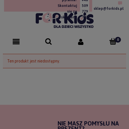
Skontaktuj
509
sklep@forkids.pl
się ze
779
sklepem!
757
Ten produkt jest niedostępny.
NIE MASZ POMYSŁU NA
PREZENT?