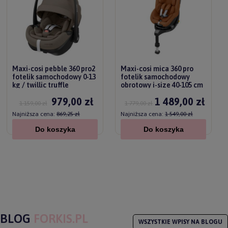
Maxi-cosi pebble 360 pro2
Maxi-cosi mica 360 pro
fotelik samochodowy 0-13
fotelik samochodowy
kg / twillic truffle
obrotowy i-size 40-105 cm
/ 0-18 kg | authentic terra
979,00 zł
1 489,00 zł
1 159,00 zł
1 779,00 zł
Najniższa cena:
869,25 zł
Najniższa cena:
1 549,00 zł
Do koszyka
Do koszyka
BLOG
FORKIS.PL
WSZYSTKIE WPISY NA BLOGU