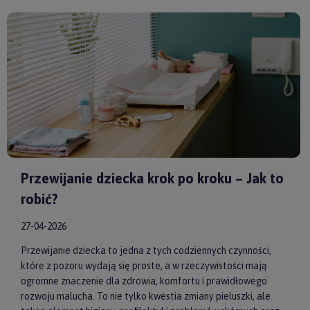
model od sprawdzonych producentów, takich jak
by ASTRUP
,
Huggimals
czy
Membantu
, masz pewność, że dajesz swojemu
dziecku bezpieczne i skuteczne wsparcie każdego dnia.
Przewijanie dziecka krok po kroku – Jak to
robić?
27-04-2026
Przewijanie dziecka to jedna z tych codziennych czynności,
które z pozoru wydają się proste, a w rzeczywistości mają
ogromne znaczenie dla zdrowia, komfortu i prawidłowego
rozwoju malucha. To nie tylko kwestia zmiany pieluszki, ale