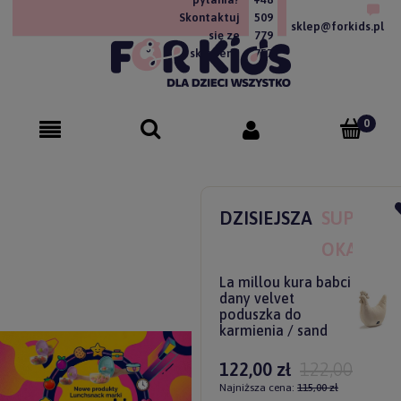
Skontaktuj
509
sklep@forkids.pl
się ze
779
sklepem!
757
DZISIEJSZA
SUPER
OKAZJA
La millou kura babci
dany velvet
poduszka do
karmienia / sand
122,00 zł
122,00 zł
Najniższa cena:
115,00 zł