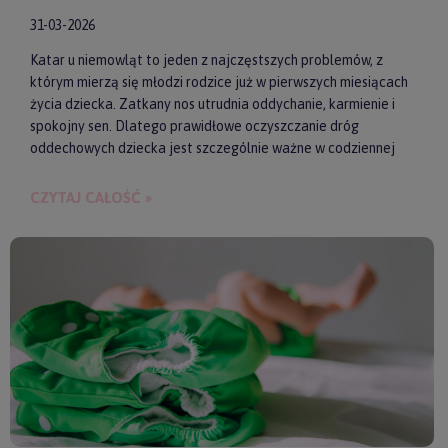
31-03-2026
Katar u niemowląt to jeden z najczęstszych problemów, z
którym mierzą się młodzi rodzice już w pierwszych miesiącach
życia dziecka. Zatkany nos utrudnia oddychanie, karmienie i
spokojny sen. Dlatego prawidłowe oczyszczanie dróg
oddechowych dziecka jest szczególnie ważne w codziennej
pielęgnacji malucha. Jednym z najwygodniejszych i
skutecznych akcesoriów wspierających realizację tego
CZYTAJ CAŁOŚĆ »
zadania są elektroniczne aspiratory do nosa. Pozwalają one
szybko i delikatnie usunąć zalegającą wydzielinę.