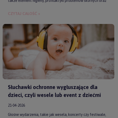
także element higieny, profilaktyki problemów skórnych oraz
budowania bliskości między rodzicem a dzieckiem.
CZYTAJ CAŁOŚĆ »
Słuchawki ochronne wygłuszające dla
dzieci, czyli wesele lub event z dziećmi
21-04-2026
Głośne wydarzenia, takie jak wesela, koncerty czy festiwale,