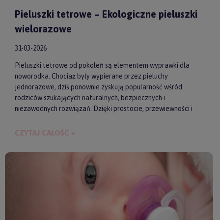
Pieluszki tetrowe – Ekologiczne pieluszki
wielorazowe
31-03-2026
Pieluszki tetrowe od pokoleń są elementem wyprawki dla
noworodka. Chociaż były wypierane przez pieluchy
jednorazowe, dziś ponownie zyskują popularność wśród
rodziców szukających naturalnych, bezpiecznych i
niezawodnych rozwiązań. Dzięki prostocie, przewiewności i
wykonaniu z wysokiej jakości materiałów, pieluszki tetrowe są
przyjazne dla skóry niemowlęcia. Gwarantują też ekologiczne
CZYTAJ CAŁOŚĆ »
i ekonomiczne podejście do codziennych obowiązków.