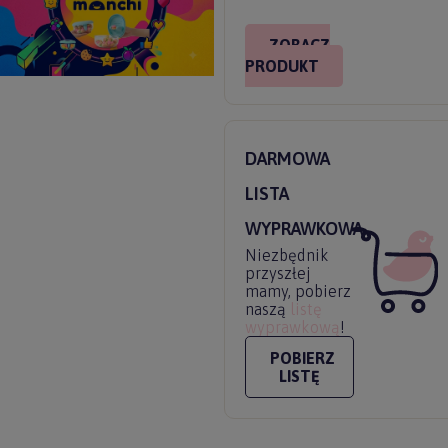
ZOBACZ
PRODUKT
DARMOWA
LISTA
WYPRAWKOWA
Niezbędnik
przyszłej
mamy, pobierz
naszą
listę
wyprawkową
!
POBIERZ
LISTĘ