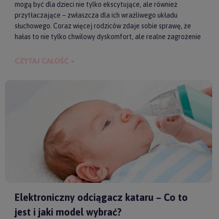
mogą być dla dzieci nie tylko ekscytujące, ale również
przytłaczające – zwłaszcza dla ich wrażliwego układu
słuchowego. Coraz więcej rodziców zdaje sobie sprawę, że
hałas to nie tylko chwilowy dyskomfort, ale realne zagrożenie
dla zdrowia i samopoczucia dziecka. Właśnie dlatego
słuchawki ochronne przestają być postrzegane jako zbędny
CZYTAJ CAŁOŚĆ »
gadżet, a zaczynają pełnić rolę świadomego wsparcia w
codziennych i wyjątkowych sytuacjach.
Elektroniczny odciągacz kataru – Co to
jest i jaki model wybrać?