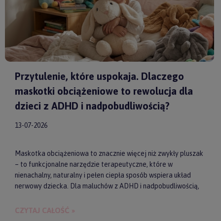
Przytulenie, które uspokaja. Dlaczego
maskotki obciążeniowe to rewolucja dla
dzieci z ADHD i nadpobudliwością?
13-07-2026
Maskotka obciążeniowa to znacznie więcej niż zwykły pluszak
– to funkcjonalne narzędzie terapeutyczne, które w
nienachalny, naturalny i pełen ciepła sposób wspiera układ
nerwowy dziecka. Dla maluchów z ADHD i nadpobudliwością,
które codziennie toczą walkę z nadmiarem bodźców, taki
dociążony przyjaciel może stać się kluczem do upragnionego
CZYTAJ CAŁOŚĆ »
spokoju, lepszej koncentracji i zdrowego snu. Wybierając