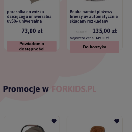
parasolka do wózka
Beaba namiot plażowy
dzicięcego uniwersalna
breezy uv automatycznie
uv50+ uniwersalna
składany rozkładany
titanium baby
73,00 zł
135,00 zł
165,00 zł
Najniższa cena:
149,00 zł
Powiadom o
Do koszyka
dostępności
Promocje w
FORKIDS.PL