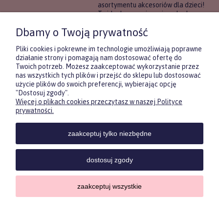
asortymentu akcesoriów dla dzieci!
To idealne rozwiązanie, gdy chcesz
wręczyć prezent, ale nie masz
Dbamy o Twoją prywatność
pewności, co będzie najbardziej
trafione.
Pliki cookies i pokrewne im technologie umożliwiają poprawne
działanie strony i pomagają nam dostosować ofertę do
Twoich potrzeb. Możesz zaakceptować wykorzystanie przez
DOWIEDZ SIĘ WIĘCEJ
nas wszystkich tych plików i przejść do sklepu lub dostosować
użycie plików do swoich preferencji, wybierając opcję
"Dostosuj zgody".
Więcej o plikach cookies przeczytasz w naszej Polityce
Zasubskrybuj nasz newsletter
prywatności.
i otrzymaj
5
% rabatu na pierwszy
zakup.
zaakceptuj tylko niezbędne
Twoje imię
KONTAKT
POMOC
MOJE
KONT
dostosuj zgody
Twój email
zaakceptuj wszystkie
Sklep internetowy Shoper.pl
ODBIERZ RABAT
Copyrights by ForKids 2023. Wszelkie prawa zastrzeżone.