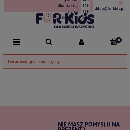
Skontaktuj
509
sklep@forkids.pl
się ze
779
sklepem!
757
Ten produkt jest niedostępny.
NIE MASZ POMYSŁU NA
PREZENT?