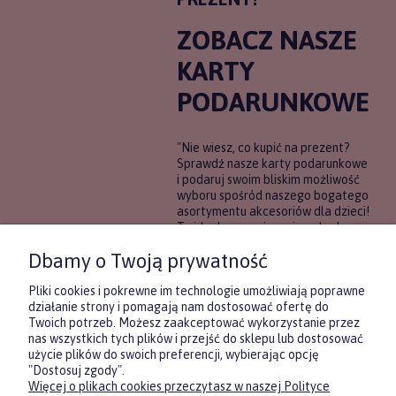
ZOBACZ NASZE
KARTY
PODARUNKOWE
"Nie wiesz, co kupić na prezent?
Sprawdź nasze karty podarunkowe
i podaruj swoim bliskim możliwość
wyboru spośród naszego bogatego
asortymentu akcesoriów dla dzieci!
To idealne rozwiązanie, gdy chcesz
wręczyć prezent, ale nie masz
Dbamy o Twoją prywatność
pewności, co będzie najbardziej
trafione.
Pliki cookies i pokrewne im technologie umożliwiają poprawne
działanie strony i pomagają nam dostosować ofertę do
Twoich potrzeb. Możesz zaakceptować wykorzystanie przez
DOWIEDZ SIĘ WIĘCEJ
nas wszystkich tych plików i przejść do sklepu lub dostosować
użycie plików do swoich preferencji, wybierając opcję
"Dostosuj zgody".
Więcej o plikach cookies przeczytasz w naszej Polityce