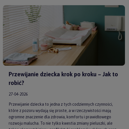
model od sprawdzonych producentów, takich jak
by ASTRUP
,
Huggimals
czy
Membantu
, masz pewność, że dajesz swojemu
dziecku bezpieczne i skuteczne wsparcie każdego dnia.
Przewijanie dziecka krok po kroku – Jak to
robić?
27-04-2026
Przewijanie dziecka to jedna z tych codziennych czynności,
które z pozoru wydają się proste, a w rzeczywistości mają
ogromne znaczenie dla zdrowia, komfortu i prawidłowego
rozwoju malucha. To nie tylko kwestia zmiany pieluszki, ale