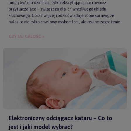
mogą być dla dzieci nie tylko ekscytujące, ale również
przytłaczające – zwłaszcza dla ich wrażliwego układu
słuchowego. Coraz więcej rodziców zdaje sobie sprawę, że
hałas to nie tylko chwilowy dyskomfort, ale realne zagrożenie
dla zdrowia i samopoczucia dziecka. Właśnie dlatego
słuchawki ochronne przestają być postrzegane jako zbędny
CZYTAJ CAŁOŚĆ »
gadżet, a zaczynają pełnić rolę świadomego wsparcia w
codziennych i wyjątkowych sytuacjach.
Elektroniczny odciągacz kataru – Co to
jest i jaki model wybrać?