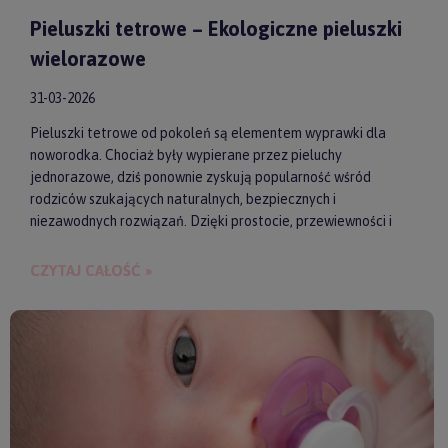
Pieluszki tetrowe – Ekologiczne pieluszki
wielorazowe
31-03-2026
Pieluszki tetrowe od pokoleń są elementem wyprawki dla
noworodka. Chociaż były wypierane przez pieluchy
jednorazowe, dziś ponownie zyskują popularność wśród
rodziców szukających naturalnych, bezpiecznych i
niezawodnych rozwiązań. Dzięki prostocie, przewiewności i
wykonaniu z wysokiej jakości materiałów, pieluszki tetrowe są
przyjazne dla skóry niemowlęcia. Gwarantują też ekologiczne
CZYTAJ CAŁOŚĆ »
i ekonomiczne podejście do codziennych obowiązków.