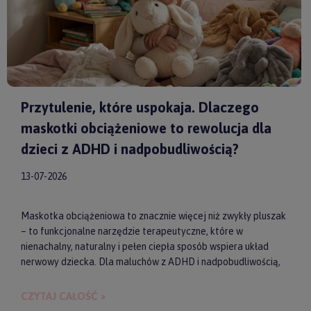
Przytulenie, które uspokaja. Dlaczego
maskotki obciążeniowe to rewolucja dla
dzieci z ADHD i nadpobudliwością?
13-07-2026
Maskotka obciążeniowa to znacznie więcej niż zwykły pluszak
– to funkcjonalne narzędzie terapeutyczne, które w
nienachalny, naturalny i pełen ciepła sposób wspiera układ
nerwowy dziecka. Dla maluchów z ADHD i nadpobudliwością,
które codziennie toczą walkę z nadmiarem bodźców, taki
dociążony przyjaciel może stać się kluczem do upragnionego
CZYTAJ CAŁOŚĆ »
spokoju, lepszej koncentracji i zdrowego snu. Wybierając