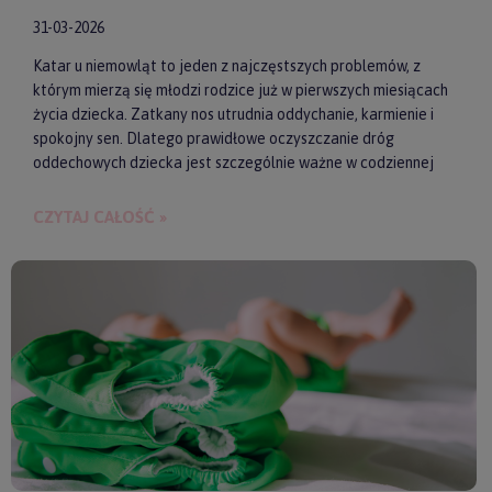
31-03-2026
Katar u niemowląt to jeden z najczęstszych problemów, z
którym mierzą się młodzi rodzice już w pierwszych miesiącach
życia dziecka. Zatkany nos utrudnia oddychanie, karmienie i
spokojny sen. Dlatego prawidłowe oczyszczanie dróg
oddechowych dziecka jest szczególnie ważne w codziennej
pielęgnacji malucha. Jednym z najwygodniejszych i
skutecznych akcesoriów wspierających realizację tego
CZYTAJ CAŁOŚĆ »
zadania są elektroniczne aspiratory do nosa. Pozwalają one
szybko i delikatnie usunąć zalegającą wydzielinę.