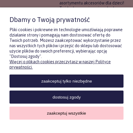
asortymentu akcesoriów dla dzieci!
To idealne rozwiązanie, gdy chcesz
wręczyć prezent, ale nie masz
Dbamy o Twoją prywatność
pewności, co będzie najbardziej
trafione.
Pliki cookies i pokrewne im technologie umożliwiają poprawne
działanie strony i pomagają nam dostosować ofertę do
Twoich potrzeb. Możesz zaakceptować wykorzystanie przez
DOWIEDZ SIĘ WIĘCEJ
nas wszystkich tych plików i przejść do sklepu lub dostosować
użycie plików do swoich preferencji, wybierając opcję
"Dostosuj zgody".
Więcej o plikach cookies przeczytasz w naszej Polityce
Zasubskrybuj nasz newsletter
prywatności.
i otrzymaj
5
% rabatu na pierwszy
zakup.
zaakceptuj tylko niezbędne
Twoje imię
KONTAKT
POMOC
MOJE
KONT
dostosuj zgody
Twój email
zaakceptuj wszystkie
Sklep internetowy Shoper.pl
ODBIERZ RABAT
Copyrights by ForKids 2023. Wszelkie prawa zastrzeżone.