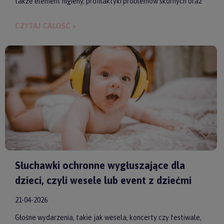
także element higieny, profilaktyki problemów skórnych oraz
budowania bliskości między rodzicem a dzieckiem.
CZYTAJ CAŁOŚĆ »
Słuchawki ochronne wygłuszające dla
dzieci, czyli wesele lub event z dziećmi
21-04-2026
Głośne wydarzenia, takie jak wesela, koncerty czy festiwale,