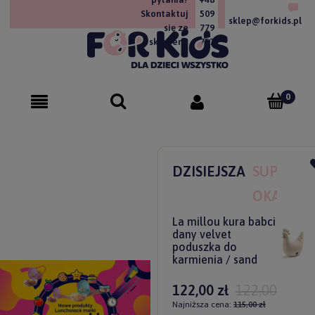
Skontaktuj
509
sklep@forkids.pl
się ze
779
sklepem!
757
DZISIEJSZA
SUPER
OKAZJA
La millou kura babci
dany velvet
poduszka do
karmienia / sand
122,00 zł
122,00 zł
Najniższa cena:
115,00 zł