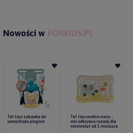
Nowości w
FORKIDS.PL
Taf toys zabawka do
Taf toys wodna mata –
samochodu pingwin
miś odkrywca rozwój dla
niemowląt od 3. miesiąca
życia