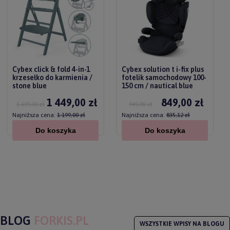
Cybex click & fold 4-in-1
Cybex solution t i-fix plus
krzesełko do karmienia /
fotelik samochodowy 100-
stone blue
150 cm / nautical blue
1 449,00 zł
849,00 zł
1 699,00 zł
949,00 zł
Najniższa cena:
1 199,00 zł
Najniższa cena:
835,12 zł
Do koszyka
Do koszyka
BLOG
FORKIS.PL
WSZYSTKIE WPISY NA BLOGU