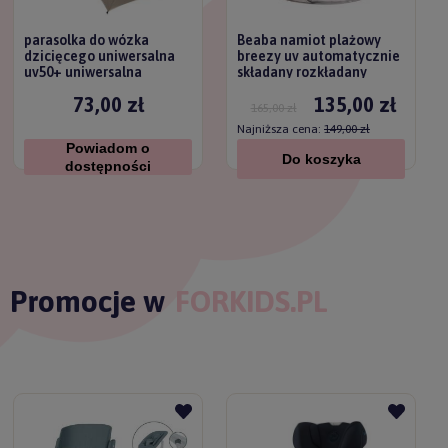
parasolka do wózka
Beaba namiot plażowy
dzicięcego uniwersalna
breezy uv automatycznie
uv50+ uniwersalna
składany rozkładany
titanium baby
73,00 zł
135,00 zł
165,00 zł
Najniższa cena:
149,00 zł
Powiadom o
Do koszyka
dostępności
Promocje w
FORKIDS.PL