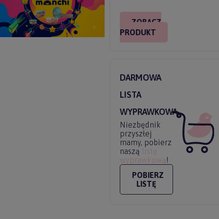
ZOBACZ
PRODUKT
DARMOWA
LISTA
WYPRAWKOWA
Niezbędnik
przyszłej
mamy, pobierz
naszą
listę
wyprawkową
!
POBIERZ
LISTĘ