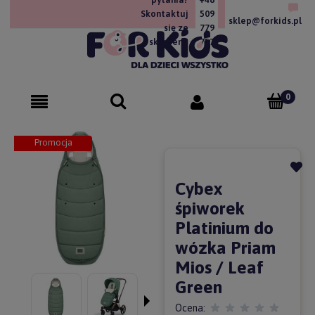
Skontaktuj
509
sklep@forkids.pl
się ze
779
sklepem!
757
Promocja
Cybex
śpiworek
Platinium do
wózka Priam
Mios / Leaf
Green
Ocena: