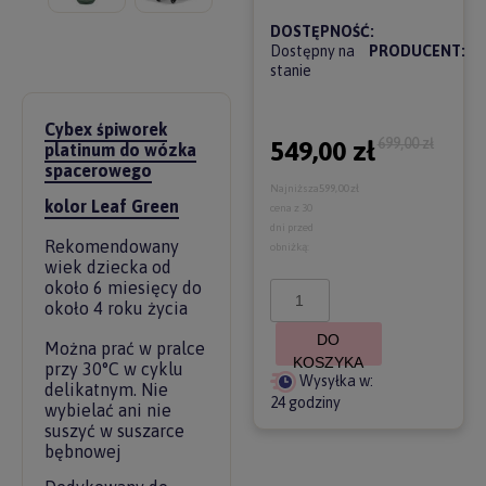
DOSTĘPNOŚĆ:
Dostępny na
PRODUCENT:
stanie
Cybex śpiworek
699,00 zł
549,00 zł
platinum do wózka
spacerowego
Najniższa
599,00 zł
kolor Leaf Green
cena z 30
dni przed
Rekomendowany
obniżką:
wiek dziecka od
około 6 miesięcy do
około 4 roku życia
DO
Można prać w pralce
KOSZYKA
przy 30°C w cyklu
Wysyłka w:
delikatnym. Nie
24 godziny
wybielać ani nie
suszyć w suszarce
bębnowej