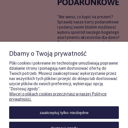
PODARUNKOWE
"Nie wiesz, co kupić na prezent?
Sprawdź nasze karty podarunkowe
i podaruj swoim bliskim możliwość
wyboru spośród naszego bogatego
asortymentu akcesoriów dla dzieci!
To idealne rozwiązanie, gdy chcesz
wręczyć prezent, ale nie masz
Dbamy o Twoją prywatność
pewności, co będzie najbardziej
trafione.
Pliki cookies i pokrewne im technologie umożliwiają poprawne
działanie strony i pomagają nam dostosować ofertę do
Twoich potrzeb. Możesz zaakceptować wykorzystanie przez
DOWIEDZ SIĘ WIĘCEJ
nas wszystkich tych plików i przejść do sklepu lub dostosować
użycie plików do swoich preferencji, wybierając opcję
"Dostosuj zgody".
Więcej o plikach cookies przeczytasz w naszej Polityce
Zasubskrybuj nasz newsletter
prywatności.
i otrzymaj
5
% rabatu na pierwszy
zakup.
zaakceptuj tylko niezbędne
Twoje imię
KONTAKT
POMOC
MOJE
KONT