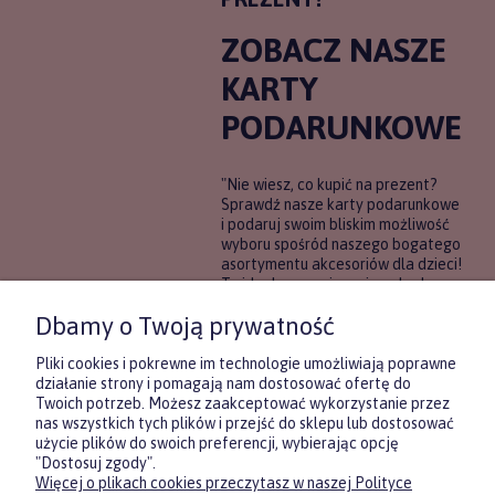
ZOBACZ NASZE
KARTY
PODARUNKOWE
"Nie wiesz, co kupić na prezent?
Sprawdź nasze karty podarunkowe
i podaruj swoim bliskim możliwość
wyboru spośród naszego bogatego
asortymentu akcesoriów dla dzieci!
To idealne rozwiązanie, gdy chcesz
wręczyć prezent, ale nie masz
Dbamy o Twoją prywatność
pewności, co będzie najbardziej
trafione.
Pliki cookies i pokrewne im technologie umożliwiają poprawne
działanie strony i pomagają nam dostosować ofertę do
Twoich potrzeb. Możesz zaakceptować wykorzystanie przez
DOWIEDZ SIĘ WIĘCEJ
nas wszystkich tych plików i przejść do sklepu lub dostosować
użycie plików do swoich preferencji, wybierając opcję
"Dostosuj zgody".
Więcej o plikach cookies przeczytasz w naszej Polityce