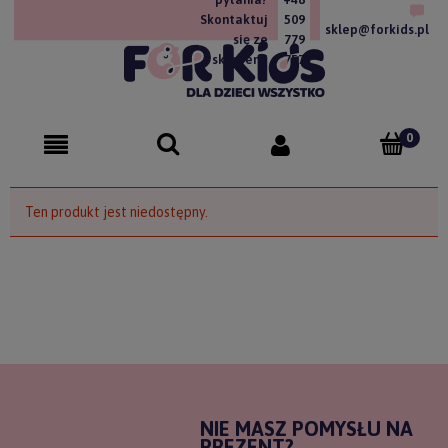
Skontaktuj
509
sklep@forkids.pl
się ze
779
sklepem!
757
Ten produkt jest niedostępny.
NIE MASZ POMYSŁU NA
PREZENT?