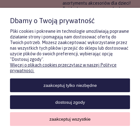
asortymentu akcesoriów dla dzieci!
To idealne rozwiązanie, gdy chcesz
wręczyć prezent, ale nie masz
Dbamy o Twoją prywatność
pewności, co będzie najbardziej
trafione.
Pliki cookies i pokrewne im technologie umożliwiają poprawne
działanie strony i pomagają nam dostosować ofertę do
Twoich potrzeb. Możesz zaakceptować wykorzystanie przez
DOWIEDZ SIĘ WIĘCEJ
nas wszystkich tych plików i przejść do sklepu lub dostosować
użycie plików do swoich preferencji, wybierając opcję
"Dostosuj zgody".
Więcej o plikach cookies przeczytasz w naszej Polityce
Zasubskrybuj nasz newsletter
prywatności.
i otrzymaj
5
% rabatu na pierwszy
zakup.
zaakceptuj tylko niezbędne
Twoje imię
KONTAKT
POMOC
MOJE
KONT
dostosuj zgody
Twój email
zaakceptuj wszystkie
Sklep internetowy Shoper.pl
ODBIERZ RABAT
Copyrights by ForKids 2023. Wszelkie prawa zastrzeżone.