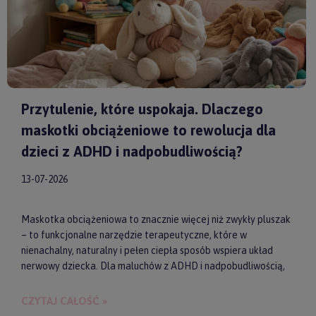
Przytulenie, które uspokaja. Dlaczego
maskotki obciążeniowe to rewolucja dla
dzieci z ADHD i nadpobudliwością?
13-07-2026
Maskotka obciążeniowa to znacznie więcej niż zwykły pluszak
– to funkcjonalne narzędzie terapeutyczne, które w
nienachalny, naturalny i pełen ciepła sposób wspiera układ
nerwowy dziecka. Dla maluchów z ADHD i nadpobudliwością,
które codziennie toczą walkę z nadmiarem bodźców, taki
dociążony przyjaciel może stać się kluczem do upragnionego
CZYTAJ CAŁOŚĆ »
spokoju, lepszej koncentracji i zdrowego snu. Wybierając