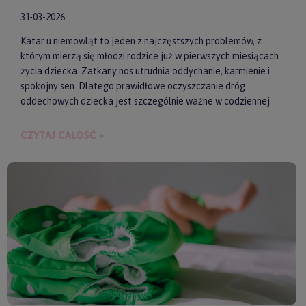
31-03-2026
Katar u niemowląt to jeden z najczęstszych problemów, z
którym mierzą się młodzi rodzice już w pierwszych miesiącach
życia dziecka. Zatkany nos utrudnia oddychanie, karmienie i
spokojny sen. Dlatego prawidłowe oczyszczanie dróg
oddechowych dziecka jest szczególnie ważne w codziennej
pielęgnacji malucha. Jednym z najwygodniejszych i
skutecznych akcesoriów wspierających realizację tego
CZYTAJ CAŁOŚĆ »
zadania są elektroniczne aspiratory do nosa. Pozwalają one
szybko i delikatnie usunąć zalegającą wydzielinę.