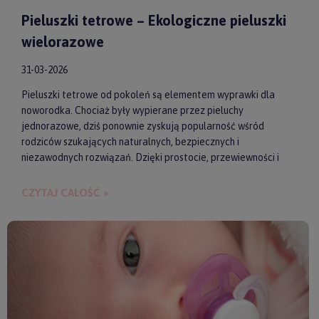
Pieluszki tetrowe – Ekologiczne pieluszki
wielorazowe
31-03-2026
Pieluszki tetrowe od pokoleń są elementem wyprawki dla
noworodka. Chociaż były wypierane przez pieluchy
jednorazowe, dziś ponownie zyskują popularność wśród
rodziców szukających naturalnych, bezpiecznych i
niezawodnych rozwiązań. Dzięki prostocie, przewiewności i
wykonaniu z wysokiej jakości materiałów, pieluszki tetrowe są
przyjazne dla skóry niemowlęcia. Gwarantują też ekologiczne
CZYTAJ CAŁOŚĆ »
i ekonomiczne podejście do codziennych obowiązków.