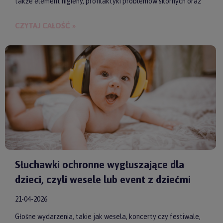
także element higieny, profilaktyki problemów skórnych oraz
budowania bliskości między rodzicem a dzieckiem.
CZYTAJ CAŁOŚĆ »
Słuchawki ochronne wygłuszające dla
dzieci, czyli wesele lub event z dziećmi
21-04-2026
Głośne wydarzenia, takie jak wesela, koncerty czy festiwale,