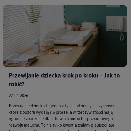
model od sprawdzonych producentów, takich jak
by ASTRUP
,
Huggimals
czy
Membantu
, masz pewność, że dajesz swojemu
dziecku bezpieczne i skuteczne wsparcie każdego dnia.
Przewijanie dziecka krok po kroku – Jak to
robić?
27-04-2026
Przewijanie dziecka to jedna z tych codziennych czynności,
które z pozoru wydają się proste, a w rzeczywistości mają
ogromne znaczenie dla zdrowia, komfortu i prawidłowego
rozwoju malucha. To nie tylko kwestia zmiany pieluszki, ale