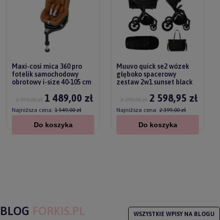
Maxi-cosi mica 360 pro
Muuvo quick se2 wózek
fotelik samochodowy
głęboko spacerowy
obrotowy i-size 40-105 cm
zestaw 2w1 sunset black
/ 0-18 kg | authentic terra
1 489,00 zł
2 598,95 zł
1 779,00 zł
3 299,00 zł
Najniższa cena:
1 549,00 zł
Najniższa cena:
2 399,00 zł
Do koszyka
Do koszyka
BLOG
FORKIS.PL
WSZYSTKIE WPISY NA BLOGU