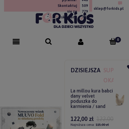
Skontaktuj
509
sklep@forkids.pl
się ze
779
sklepem!
757
DZISIEJSZA
SUPER
OKAZJA
La millou kura babci
dany velvet
poduszka do
karmienia / sand
122,00 zł
122,00 zł
Najniższa cena:
115,00 zł