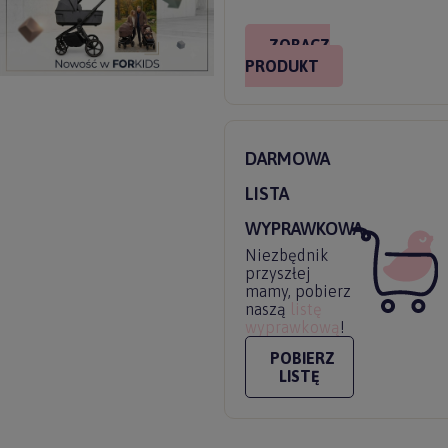
ZOBACZ
PRODUKT
DARMOWA
LISTA
WYPRAWKOWA
Niezbędnik
przyszłej
mamy, pobierz
naszą
listę
wyprawkową
!
POBIERZ
LISTĘ