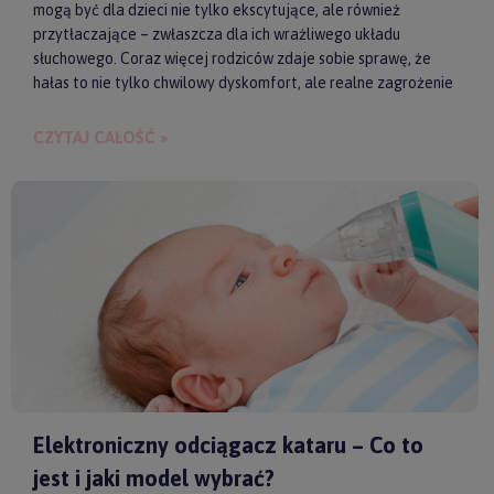
mogą być dla dzieci nie tylko ekscytujące, ale również
przytłaczające – zwłaszcza dla ich wrażliwego układu
słuchowego. Coraz więcej rodziców zdaje sobie sprawę, że
hałas to nie tylko chwilowy dyskomfort, ale realne zagrożenie
dla zdrowia i samopoczucia dziecka. Właśnie dlatego
słuchawki ochronne przestają być postrzegane jako zbędny
CZYTAJ CAŁOŚĆ »
gadżet, a zaczynają pełnić rolę świadomego wsparcia w
codziennych i wyjątkowych sytuacjach.
Elektroniczny odciągacz kataru – Co to
jest i jaki model wybrać?