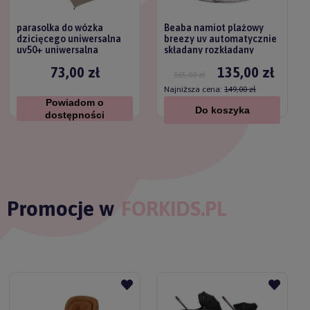
parasolka do wózka
Beaba namiot plażowy
dzicięcego uniwersalna
breezy uv automatycznie
uv50+ uniwersalna
składany rozkładany
titanium baby
73,00 zł
135,00 zł
165,00 zł
Najniższa cena:
149,00 zł
Powiadom o
Do koszyka
dostępności
Promocje w
FORKIDS.PL