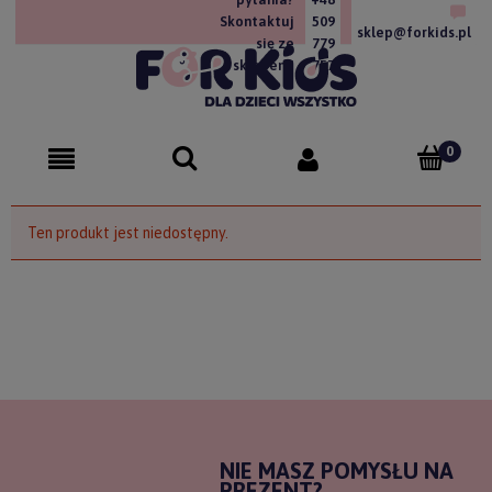
Skontaktuj
509
sklep@forkids.pl
się ze
779
sklepem!
757
Ten produkt jest niedostępny.
NIE MASZ POMYSŁU NA
PREZENT?