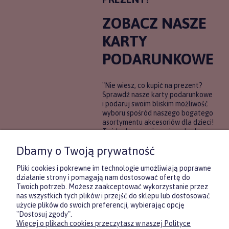
ZOBACZ NASZE
KARTY
PODARUNKOWE
"Nie wiesz, co kupić na prezent?
Sprawdź nasze karty podarunkowe
i podaruj swoim bliskim możliwość
wyboru spośród naszego bogatego
asortymentu akcesoriów dla dzieci!
To idealne rozwiązanie, gdy chcesz
wręczyć prezent, ale nie masz
Dbamy o Twoją prywatność
pewności, co będzie najbardziej
trafione.
Pliki cookies i pokrewne im technologie umożliwiają poprawne
działanie strony i pomagają nam dostosować ofertę do
Twoich potrzeb. Możesz zaakceptować wykorzystanie przez
DOWIEDZ SIĘ WIĘCEJ
nas wszystkich tych plików i przejść do sklepu lub dostosować
użycie plików do swoich preferencji, wybierając opcję
"Dostosuj zgody".
Więcej o plikach cookies przeczytasz w naszej Polityce