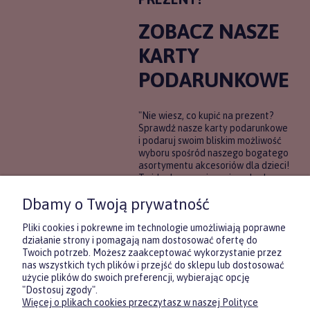
ZOBACZ NASZE
KARTY
PODARUNKOWE
"Nie wiesz, co kupić na prezent?
Sprawdź nasze karty podarunkowe
i podaruj swoim bliskim możliwość
wyboru spośród naszego bogatego
asortymentu akcesoriów dla dzieci!
To idealne rozwiązanie, gdy chcesz
wręczyć prezent, ale nie masz
Dbamy o Twoją prywatność
pewności, co będzie najbardziej
trafione.
Pliki cookies i pokrewne im technologie umożliwiają poprawne
działanie strony i pomagają nam dostosować ofertę do
Twoich potrzeb. Możesz zaakceptować wykorzystanie przez
DOWIEDZ SIĘ WIĘCEJ
nas wszystkich tych plików i przejść do sklepu lub dostosować
użycie plików do swoich preferencji, wybierając opcję
"Dostosuj zgody".
Więcej o plikach cookies przeczytasz w naszej Polityce