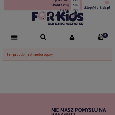
Skontaktuj
509
sklep@forkids.pl
się ze
779
sklepem!
757
Ten produkt jest niedostępny.
NIE MASZ POMYSŁU NA
PREZENT?