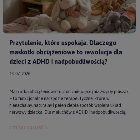
Przytulenie, które uspokaja. Dlaczego
maskotki obciążeniowe to rewolucja dla
dzieci z ADHD i nadpobudliwością?
13-07-2026
Maskotka obciążeniowa to znacznie więcej niż zwykły pluszak
– to funkcjonalne narzędzie terapeutyczne, które w
nienachalny, naturalny i pełen ciepła sposób wspiera układ
nerwowy dziecka. Dla maluchów z ADHD i nadpobudliwością,
które codziennie toczą walkę z nadmiarem bodźców, taki
dociążony przyjaciel może stać się kluczem do upragnionego
CZYTAJ CAŁOŚĆ »
spokoju, lepszej koncentracji i zdrowego snu. Wybierając
model od sprawdzonych producentów, takich jak
by ASTRUP
,