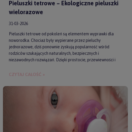
Pieluszki tetrowe – Ekologiczne pieluszki
wielorazowe
31-03-2026
Pieluszki tetrowe od pokoleń są elementem wyprawki dla
noworodka. Chociaż były wypierane przez pieluchy
jednorazowe, dziś ponownie zyskują popularność wśród
rodziców szukających naturalnych, bezpiecznych i
niezawodnych rozwiązań. Dzięki prostocie, przewiewności i
wykonaniu z wysokiej jakości materiałów, pieluszki tetrowe są
przyjazne dla skóry niemowlęcia. Gwarantują też ekologiczne
CZYTAJ CAŁOŚĆ »
i ekonomiczne podejście do codziennych obowiązków.