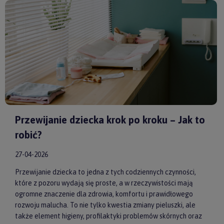
Huggimals
czy
Membantu
, masz pewność, że dajesz swojemu
dziecku bezpieczne i skuteczne wsparcie każdego dnia.
Przewijanie dziecka krok po kroku – Jak to
robić?
27-04-2026
Przewijanie dziecka to jedna z tych codziennych czynności,
które z pozoru wydają się proste, a w rzeczywistości mają
ogromne znaczenie dla zdrowia, komfortu i prawidłowego
rozwoju malucha. To nie tylko kwestia zmiany pieluszki, ale
także element higieny, profilaktyki problemów skórnych oraz