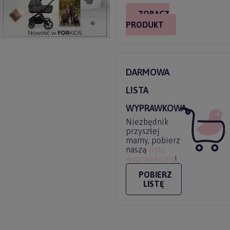
ZOBACZ
PRODUKT
DARMOWA
LISTA
WYPRAWKOWA
Niezbędnik
przyszłej
mamy, pobierz
naszą
listę
wyprawkową
!
POBIERZ
LISTĘ