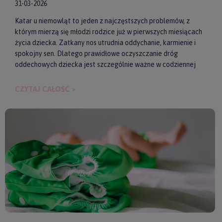
31-03-2026
Katar u niemowląt to jeden z najczęstszych problemów, z
którym mierzą się młodzi rodzice już w pierwszych miesiącach
życia dziecka. Zatkany nos utrudnia oddychanie, karmienie i
spokojny sen. Dlatego prawidłowe oczyszczanie dróg
oddechowych dziecka jest szczególnie ważne w codziennej
pielęgnacji malucha. Jednym z najwygodniejszych i
skutecznych akcesoriów wspierających realizację tego
CZYTAJ CAŁOŚĆ »
zadania są elektroniczne aspiratory do nosa. Pozwalają one
szybko i delikatnie usunąć zalegającą wydzielinę.