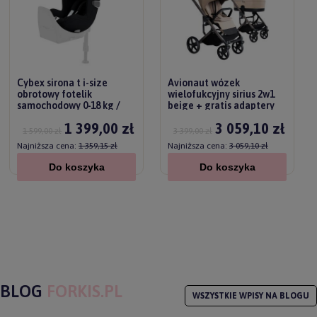
Cybex sirona t i-size
Avionaut wózek
obrotowy fotelik
wielofukcyjny sirius 2w1
samochodowy 0-18 kg /
beige + gratis adaptery
sepia black plus
1 399,00 zł
3 059,10 zł
1 599,00 zł
3 399,00 zł
Najniższa cena:
1 359,15 zł
Najniższa cena:
3 059,10 zł
Do koszyka
Do koszyka
BLOG
FORKIS.PL
WSZYSTKIE WPISY NA BLOGU