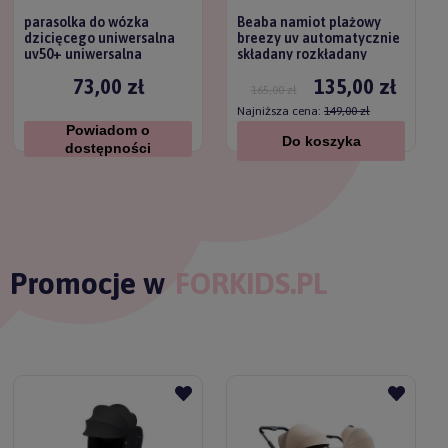
parasolka do wózka
Beaba namiot plażowy
dzicięcego uniwersalna
breezy uv automatycznie
uv50+ uniwersalna
składany rozkładany
titanium baby
73,00 zł
135,00 zł
165,00 zł
Najniższa cena:
149,00 zł
Powiadom o
Do koszyka
dostępności
Promocje w
FORKIDS.PL