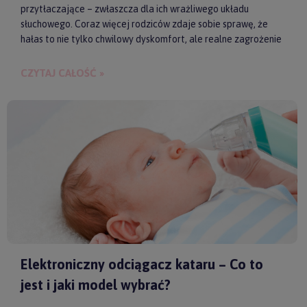
przytłaczające – zwłaszcza dla ich wrażliwego układu
słuchowego. Coraz więcej rodziców zdaje sobie sprawę, że
hałas to nie tylko chwilowy dyskomfort, ale realne zagrożenie
dla zdrowia i samopoczucia dziecka. Właśnie dlatego
słuchawki ochronne przestają być postrzegane jako zbędny
CZYTAJ CAŁOŚĆ »
gadżet, a zaczynają pełnić rolę świadomego wsparcia w
codziennych i wyjątkowych sytuacjach.
Elektroniczny odciągacz kataru – Co to
jest i jaki model wybrać?