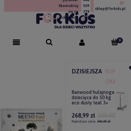
Skontaktuj
509
sklep@forkids.pl
się ze
779
sklepem!
757
DZISIEJSZA
SUPER
OKAZJA
Banwood hulajnoga
dziecięca do 50 kg
eco dusty teal 3+
268,99 zł
329,00 zł
Najniższa cena:
241,65 zł