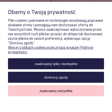
To idealne rozwiązanie, gdy chcesz
wręczyć prezent, ale nie masz
Dbamy o Twoją prywatność
pewności, co będzie najbardziej
trafione.
Pliki cookies i pokrewne im technologie umożliwiają poprawne
działanie strony i pomagają nam dostosować ofertę do
Twoich potrzeb. Możesz zaakceptować wykorzystanie przez
DOWIEDZ SIĘ WIĘCEJ
nas wszystkich tych plików i przejść do sklepu lub dostosować
użycie plików do swoich preferencji, wybierając opcję
"Dostosuj zgody".
Więcej o plikach cookies przeczytasz w naszej Polityce
Zasubskrybuj nasz newsletter
prywatności.
i otrzymaj
5
% rabatu na pierwszy
zakup.
zaakceptuj tylko niezbędne
Twoje imię
KONTAKT
POMOC
MOJE
KONT
dostosuj zgody
Twój email
zaakceptuj wszystkie
Sklep internetowy Shoper.pl
ODBIERZ RABAT
Copyrights by ForKids 2023. Wszelkie prawa zastrzeżone.