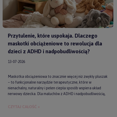
Przytulenie, które uspokaja. Dlaczego
maskotki obciążeniowe to rewolucja dla
dzieci z ADHD i nadpobudliwością?
13-07-2026
Maskotka obciążeniowa to znacznie więcej niż zwykły pluszak
– to funkcjonalne narzędzie terapeutyczne, które w
nienachalny, naturalny i pełen ciepła sposób wspiera układ
nerwowy dziecka. Dla maluchów z ADHD i nadpobudliwością,
które codziennie toczą walkę z nadmiarem bodźców, taki
dociążony przyjaciel może stać się kluczem do upragnionego
CZYTAJ CAŁOŚĆ »
spokoju, lepszej koncentracji i zdrowego snu. Wybierając
model od sprawdzonych producentów, takich jak
by ASTRUP
,