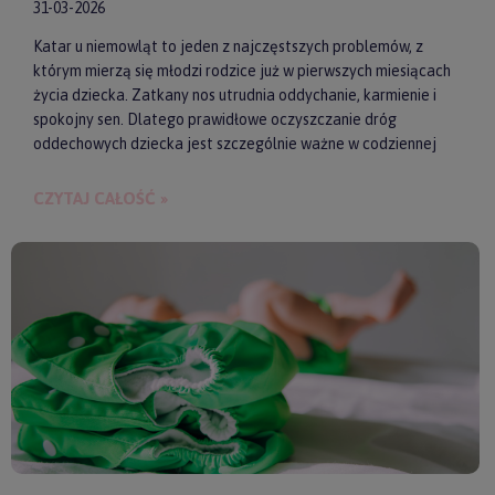
31-03-2026
Katar u niemowląt to jeden z najczęstszych problemów, z
którym mierzą się młodzi rodzice już w pierwszych miesiącach
życia dziecka. Zatkany nos utrudnia oddychanie, karmienie i
spokojny sen. Dlatego prawidłowe oczyszczanie dróg
oddechowych dziecka jest szczególnie ważne w codziennej
pielęgnacji malucha. Jednym z najwygodniejszych i
skutecznych akcesoriów wspierających realizację tego
CZYTAJ CAŁOŚĆ »
zadania są elektroniczne aspiratory do nosa. Pozwalają one
szybko i delikatnie usunąć zalegającą wydzielinę.