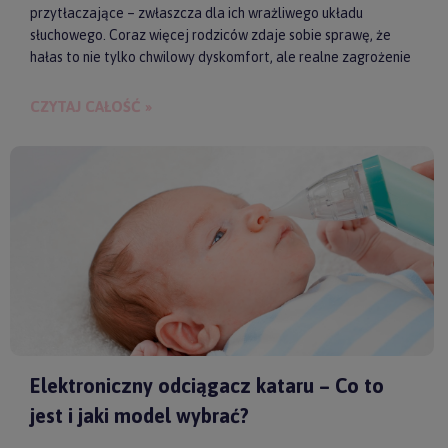
przytłaczające – zwłaszcza dla ich wrażliwego układu
słuchowego. Coraz więcej rodziców zdaje sobie sprawę, że
hałas to nie tylko chwilowy dyskomfort, ale realne zagrożenie
dla zdrowia i samopoczucia dziecka. Właśnie dlatego
słuchawki ochronne przestają być postrzegane jako zbędny
CZYTAJ CAŁOŚĆ »
gadżet, a zaczynają pełnić rolę świadomego wsparcia w
codziennych i wyjątkowych sytuacjach.
Elektroniczny odciągacz kataru – Co to
jest i jaki model wybrać?