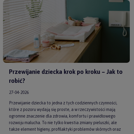
Huggimals
czy
Membantu
, masz pewność, że dajesz swojemu
dziecku bezpieczne i skuteczne wsparcie każdego dnia.
Przewijanie dziecka krok po kroku – Jak to
robić?
27-04-2026
Przewijanie dziecka to jedna z tych codziennych czynności,
które z pozoru wydają się proste, a w rzeczywistości mają
ogromne znaczenie dla zdrowia, komfortu i prawidłowego
rozwoju malucha. To nie tylko kwestia zmiany pieluszki, ale
także element higieny, profilaktyki problemów skórnych oraz