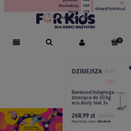
Skontaktuj
509
sklep@forkids.pl
się ze
779
sklepem!
757
DZISIEJSZA
SUPER
OKAZJA
Banwood hulajnoga
dziecięca do 50 kg
eco dusty teal 3+
268,99 zł
329,00 zł
Najniższa cena:
241,65 zł