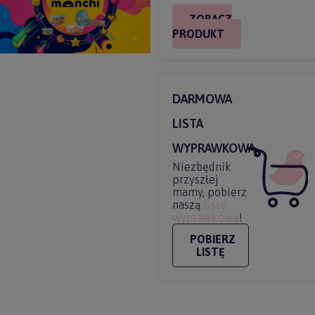
ZOBACZ
PRODUKT
DARMOWA
LISTA
WYPRAWKOWA
Niezbędnik
przyszłej
mamy, pobierz
naszą
listę
wyprawkową
!
POBIERZ
LISTĘ