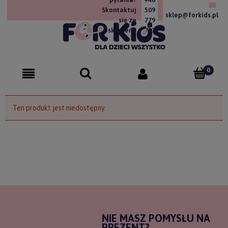
Skontaktuj
509
sklep@forkids.pl
się ze
779
sklepem!
757
Ten produkt jest niedostępny.
NIE MASZ POMYSŁU NA
PREZENT?