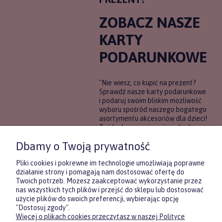
ZOBACZ NASZE
KARTY
PODARUNKOWE
"Nie wiesz, co kupić na prezent?
Sprawdź nasze karty podarunkowe
i podaruj swoim bliskim możliwość
wyboru spośród naszego bogatego
asortymentu akcesoriów dla dzieci!
To idealne rozwiązanie, gdy chcesz
wręczyć prezent, ale nie masz
Dbamy o Twoją prywatność
pewności, co będzie najbardziej
trafione.
Pliki cookies i pokrewne im technologie umożliwiają poprawne
działanie strony i pomagają nam dostosować ofertę do
Twoich potrzeb. Możesz zaakceptować wykorzystanie przez
DOWIEDZ SIĘ WIĘCEJ
nas wszystkich tych plików i przejść do sklepu lub dostosować
użycie plików do swoich preferencji, wybierając opcję
"Dostosuj zgody".
Więcej o plikach cookies przeczytasz w naszej Polityce