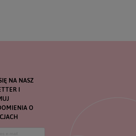
SIĘ NA NASZ
TTER I
MUJ
OMIENIA O
CJACH