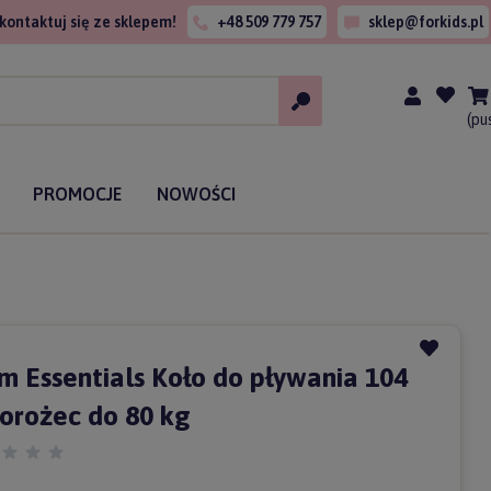
kontaktuj się ze sklepem!
+48 509 779 757
sklep@forkids.pl
(pu
PROMOCJE
NOWOŚCI
m Essentials Koło do pływania 104
orożec do 80 kg