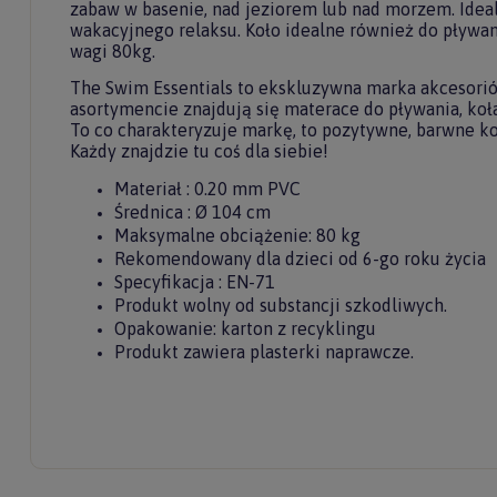
zabaw w basenie, nad jeziorem lub nad morzem. Ideal
wakacyjnego relaksu. Koło idealne również do pływa
wagi 80kg.
The Swim Essentials to ekskluzywna marka akcesori
asortymencie znajdują się materace do pływania, koła
To co charakteryzuje markę, to pozytywne, barwne ko
Do
Każdy znajdzie tu coś dla siebie!
newslet
Materiał : 0.20 mm PVC
Średnica : Ø 104 cm
Maksymalne obciążenie: 80 kg
Zasubskryb
Rekomendowany dla dzieci od 6-go roku życia
i otrzymaj
5%
Specyfikacja : EN-71
Produkt wolny od substancji szkodliwych.
Opakowanie: karton z recyklingu
Twoje imię
Produkt zawiera plasterki naprawcze.
Twój email