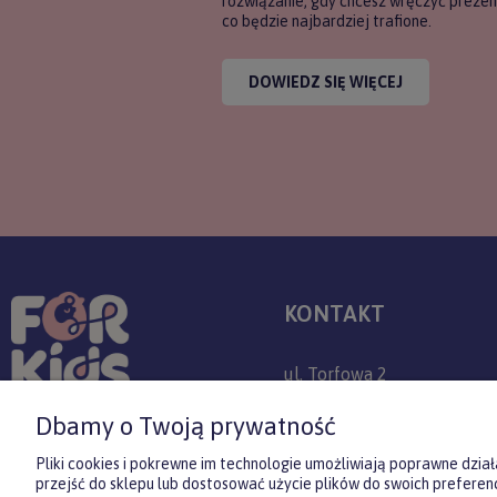
rozwiązanie, gdy chcesz wręczyć prezent
co będzie najbardziej trafione.
DOWIEDZ SIĘ WIĘCEJ
KONTAKT
ul. Torfowa 2
30-382 Kraków
Dbamy o Twoją prywatność
+48 509 779 757
Pliki cookies i pokrewne im technologie umożliwiają poprawne dzi
przejść do sklepu lub dostosować użycie plików do swoich preferenc