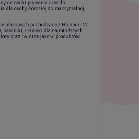
ny do nauki pływania oraz do
nia dla osoby dorosłej do maksymalnej
ów plażowych pochodząca z Holandii. W
, baseniki, rękawki dla najmłodszych.
lory oraz świetna jakość produktów.
łącz do
tera Forkids
uj nasz newsletter
 rabatu na pierwszy
zakup.