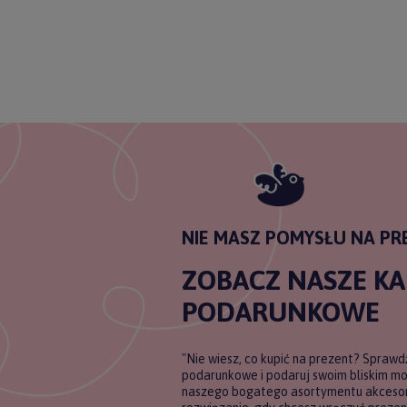
ODBI
Poli
NIE MASZ POMYSŁU NA PR
ZOBACZ NASZE K
PODARUNKOWE
"Nie wiesz, co kupić na prezent? Sprawd
podarunkowe i podaruj swoim bliskim m
naszego bogatego asortymentu akcesori