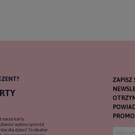
ERZ RABAT 5%
tyka prywatności
EZENT?
ZAPISZ 
NEWSLE
ARTY
OTRZY
POWIAD
PROMO
ź nasze karty
ożliwość wyboru spośród
ów dla dzieci! To idealne