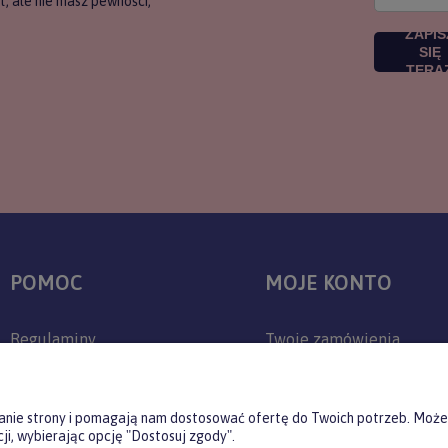
, ale nie masz pewności,
ZAPIS
SIĘ
TERA
POMOC
MOJE KONTO
Regulaminy
Twoje zamówienia
Zwroty i reklamacje
Ustawienia konta
Polityka prywatności
Przechowalnia
ałanie strony i pomagają nam dostosować ofertę do Twoich potrzeb. Może
ji, wybierając opcję "Dostosuj zgody".
Jak kupować?