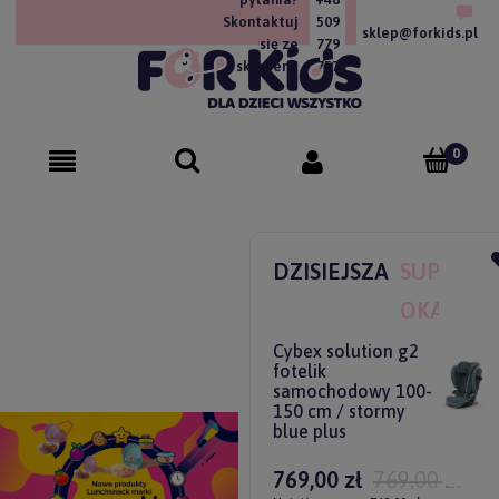
Skontaktuj
509
sklep@forkids.pl
się ze
779
sklepem!
757
DZISIEJSZA
SUPER
OKAZJA
Cybex solution g2
fotelik
samochodowy 100-
150 cm / stormy
blue plus
769,00 zł
769,00 zł