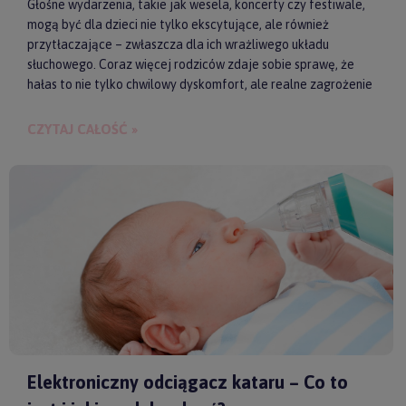
Głośne wydarzenia, takie jak wesela, koncerty czy festiwale,
mogą być dla dzieci nie tylko ekscytujące, ale również
przytłaczające – zwłaszcza dla ich wrażliwego układu
słuchowego. Coraz więcej rodziców zdaje sobie sprawę, że
hałas to nie tylko chwilowy dyskomfort, ale realne zagrożenie
dla zdrowia i samopoczucia dziecka. Właśnie dlatego
słuchawki ochronne przestają być postrzegane jako zbędny
CZYTAJ CAŁOŚĆ »
gadżet, a zaczynają pełnić rolę świadomego wsparcia w
codziennych i wyjątkowych sytuacjach.
Elektroniczny odciągacz kataru – Co to