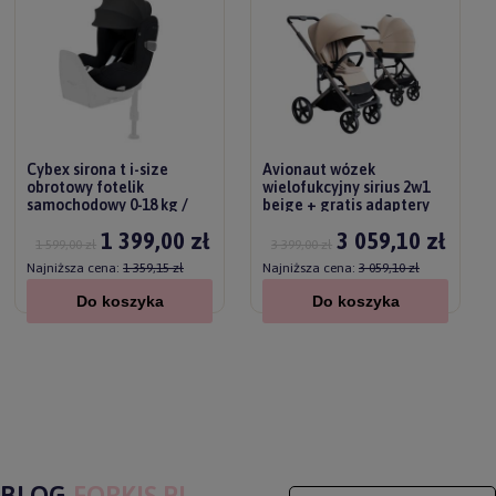
Cybex sirona t i-size
Avionaut wózek
obrotowy fotelik
wielofukcyjny sirius 2w1
samochodowy 0-18 kg /
beige + gratis adaptery
sepia black plus
1 399,00 zł
3 059,10 zł
1 599,00 zł
3 399,00 zł
Najniższa cena:
1 359,15 zł
Najniższa cena:
3 059,10 zł
Do koszyka
Do koszyka
BLOG
FORKIS.PL