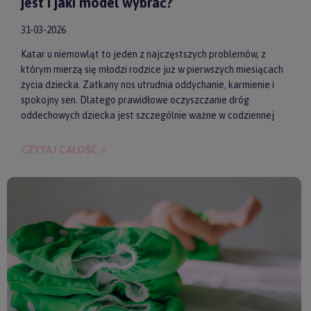
jest i jaki model wybrać?
31-03-2026
Katar u niemowląt to jeden z najczęstszych problemów, z
którym mierzą się młodzi rodzice już w pierwszych miesiącach
życia dziecka. Zatkany nos utrudnia oddychanie, karmienie i
spokojny sen. Dlatego prawidłowe oczyszczanie dróg
oddechowych dziecka jest szczególnie ważne w codziennej
pielęgnacji malucha. Jednym z najwygodniejszych i
skutecznych akcesoriów wspierających realizację tego
CZYTAJ CAŁOŚĆ »
zadania są elektroniczne aspiratory do nosa. Pozwalają one
szybko i delikatnie usunąć zalegającą wydzielinę.