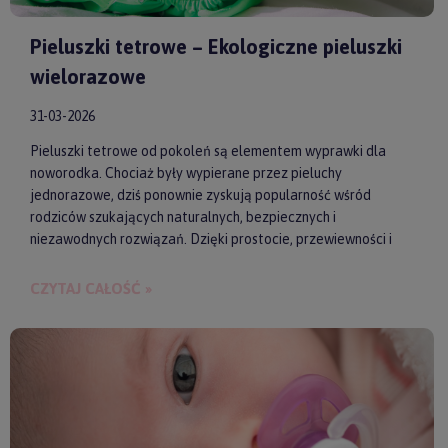
Pieluszki tetrowe – Ekologiczne pieluszki
wielorazowe
31-03-2026
Pieluszki tetrowe od pokoleń są elementem wyprawki dla
noworodka. Chociaż były wypierane przez pieluchy
jednorazowe, dziś ponownie zyskują popularność wśród
rodziców szukających naturalnych, bezpiecznych i
niezawodnych rozwiązań. Dzięki prostocie, przewiewności i
wykonaniu z wysokiej jakości materiałów, pieluszki tetrowe są
przyjazne dla skóry niemowlęcia. Gwarantują też ekologiczne
CZYTAJ CAŁOŚĆ »
i ekonomiczne podejście do codziennych obowiązków.