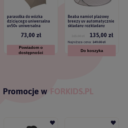
parasolka do wózka
Beaba namiot plażowy
dzicięcego uniwersalna
breezy uv automatycznie
uv50+ uniwersalna
składany rozkładany
titanium baby
73,00 zł
135,00 zł
165,00 zł
Najniższa cena:
149,00 zł
Powiadom o
Do koszyka
dostępności
Promocje w
FORKIDS.PL