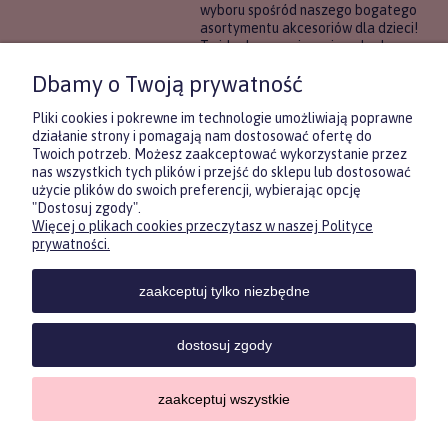
wyboru spośród naszego bogatego
asortymentu akcesoriów dla dzieci!
To idealne rozwiązanie, gdy chcesz
wręczyć prezent, ale nie masz
Dbamy o Twoją prywatność
pewności, co będzie najbardziej
trafione.
Pliki cookies i pokrewne im technologie umożliwiają poprawne
działanie strony i pomagają nam dostosować ofertę do
Twoich potrzeb. Możesz zaakceptować wykorzystanie przez
DOWIEDZ SIĘ WIĘCEJ
nas wszystkich tych plików i przejść do sklepu lub dostosować
użycie plików do swoich preferencji, wybierając opcję
"Dostosuj zgody".
Więcej o plikach cookies przeczytasz w naszej Polityce
Zasubskrybuj nasz newsletter
prywatności.
i otrzymaj
5
% rabatu na pierwszy
zakup.
zaakceptuj tylko niezbędne
Twoje imię
KONTAKT
POMOC
MOJE
KONT
dostosuj zgody
Twój email
zaakceptuj wszystkie
Sklep internetowy Shoper.pl
Copyrights by ForKids 2023. Wszelkie prawa zastrzeżone.