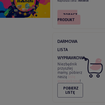
Najniższa cena:
769,00 zł
ZOBACZ
PRODUKT
DARMOWA
LISTA
WYPRAWKOWA
Niezbędnik
przyszłej
mamy, pobierz
naszą
listę
wyprawkową
!
POBIERZ
LISTĘ