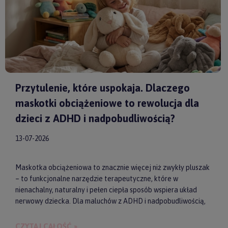
Przytulenie, które uspokaja. Dlaczego
maskotki obciążeniowe to rewolucja dla
dzieci z ADHD i nadpobudliwością?
13-07-2026
Maskotka obciążeniowa to znacznie więcej niż zwykły pluszak
– to funkcjonalne narzędzie terapeutyczne, które w
nienachalny, naturalny i pełen ciepła sposób wspiera układ
nerwowy dziecka. Dla maluchów z ADHD i nadpobudliwością,
które codziennie toczą walkę z nadmiarem bodźców, taki
dociążony przyjaciel może stać się kluczem do upragnionego
CZYTAJ CAŁOŚĆ »