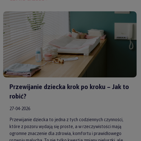
spokoju, lepszej koncentracji i zdrowego snu. Wybierając
model od sprawdzonych producentów, takich jak
by ASTRUP
,
Huggimals
czy
Membantu
, masz pewność, że dajesz swojemu
dziecku bezpieczne i skuteczne wsparcie każdego dnia.
Przewijanie dziecka krok po kroku – Jak to
robić?
27-04-2026
Przewijanie dziecka to jedna z tych codziennych czynności,
które z pozoru wydają się proste, a w rzeczywistości mają
ogromne znaczenie dla zdrowia, komfortu i prawidłowego
rozwoju malucha. To nie tylko kwestia zmiany pieluszki, ale