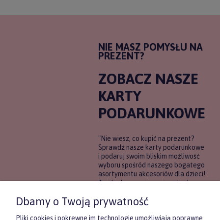
NIE MASZ POMYSŁU NA
PREZENT?
ZOBACZ NASZE
KARTY
PODARUNKOWE
"Nie wiesz, co kupić na prezent?
Sprawdź nasze karty podarunkowe
i podaruj swoim bliskim możliwość
wyboru spośród naszego bogatego
asortymentu akcesoriów dla dzieci!
To idealne rozwiązanie, gdy chcesz
wręczyć prezent, ale nie masz
Dbamy o Twoją prywatność
pewności, co będzie najbardziej
trafione.
Pliki cookies i pokrewne im technologie umożliwiają poprawne