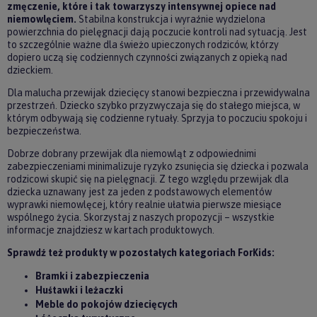
zmęczenie, które i tak towarzyszy intensywnej opiece nad
niemowlęciem.
Stabilna konstrukcja i wyraźnie wydzielona
powierzchnia do pielęgnacji dają poczucie kontroli nad sytuacją. Jest
to szczególnie ważne dla świeżo upieczonych rodziców, którzy
dopiero uczą się codziennych czynności związanych z opieką nad
dzieckiem.
Dla malucha przewijak dziecięcy stanowi bezpieczna i przewidywalna
przestrzeń. Dziecko szybko przyzwyczaja się do stałego miejsca, w
którym odbywają się codzienne rytuały. Sprzyja to poczuciu spokoju i
bezpieczeństwa.
Dobrze dobrany przewijak dla niemowląt z odpowiednimi
zabezpieczeniami minimalizuje ryzyko zsunięcia się dziecka i pozwala
rodzicowi skupić się na pielęgnacji. Z tego względu przewijak dla
dziecka uznawany jest za jeden z podstawowych elementów
wyprawki niemowlęcej, który realnie ułatwia pierwsze miesiące
wspólnego życia. Skorzystaj z naszych propozycji – wszystkie
informacje znajdziesz w kartach produktowych.
Sprawdź też produkty w pozostałych kategoriach ForKids:
Bramki i zabezpieczenia
Huśtawki i leżaczki
Meble do pokojów dziecięcych