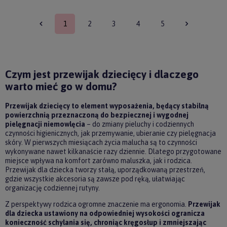
1
2
3
4
5
Czym jest przewijak dziecięcy i dlaczego
warto mieć go w domu?
Przewijak dziecięcy to element wyposażenia, będący stabilną
powierzchnią przeznaczoną do bezpiecznej i wygodnej
pielęgnacji niemowlęcia
– do zmiany pieluchy i codziennych
czynności higienicznych, jak przemywanie, ubieranie czy pielęgnacja
skóry. W pierwszych miesiącach życia malucha są to czynności
wykonywane nawet kilkanaście razy dziennie. Dlatego przygotowane
miejsce wpływa na komfort zarówno maluszka, jak i rodzica.
Przewijak dla dziecka tworzy stałą, uporządkowaną przestrzeń,
gdzie wszystkie akcesoria są zawsze pod ręką, ułatwiając
organizację codziennej rutyny.
Z perspektywy rodzica ogromne znaczenie ma ergonomia.
Przewijak
dla dziecka ustawiony na odpowiedniej wysokości ogranicza
konieczność schylania się, chroniąc kręgosłup i zmniejszając