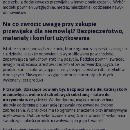
potrzebują dodatkowego przewijaka w innym pomieszczeniu. Wybór
modelu powinien uwzględniać metraż mieszkania i codzienne nawyki
domowników.
Na co zwrócić uwagę przy zakupie
przewijaka dla niemowląt? Bezpieczeństwo,
materiały i komfort użytkowania
Istotne są m.in. podwyższone boki, które ograniczają ryzyko zsunięcia
się dziecka, a także odpowiednio wyprofilowana powierzchnia,
zapewniająca maluchowi stabilną pozycję. Rodzice powinni zwracać
uwagę na obecność atestów i certyfikatów potwierdzających, że
produkt spełnia obowiązujące normy bezpieczeństwa dla artykułów
dziecięcych. Muszą one uwzględniać m.in. materiały, z których
wykonany jest produkt.
Przewijaki dziecięce powinny być bezpieczne dla delikatnej skóry
niemowlęcia, wolne od szkodliwych substancji i łatwe do
utrzymania w czystości.
Wodoodporna, miękka powierzchnia
ułatwia codzienną pielęgnację i pozwala reagować na drobne
zabrudzenia. W praktyce ma to ogromne znaczenie przy intensywnym
użytkowaniu. Dobrze wykończone krawędzie i staranność wykonania
świadczą o jakości produktu i wpływają na jego trwałość.