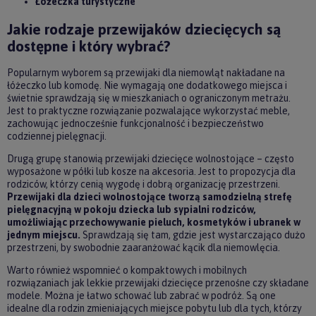
Łóżeczka turystyczne
Jakie rodzaje przewijaków dziecięcych są
dostępne i który wybrać?
Popularnym wyborem są przewijaki dla niemowląt nakładane na
łóżeczko lub komodę. Nie wymagają one dodatkowego miejsca i
świetnie sprawdzają się w mieszkaniach o ograniczonym metrażu.
Jest to praktyczne rozwiązanie pozwalające wykorzystać meble,
zachowując jednocześnie funkcjonalność i bezpieczeństwo
codziennej pielęgnacji.
Drugą grupę stanowią przewijaki dziecięce wolnostojące – często
wyposażone w półki lub kosze na akcesoria. Jest to propozycja dla
rodziców, którzy cenią wygodę i dobrą organizację przestrzeni.
Przewijaki dla dzieci wolnostojące tworzą samodzielną strefę
pielęgnacyjną w pokoju dziecka lub sypialni rodziców,
umożliwiając przechowywanie pieluch, kosmetyków i ubranek w
jednym miejscu.
Sprawdzają się tam, gdzie jest wystarczająco dużo
przestrzeni, by swobodnie zaaranżować kącik dla niemowlęcia.
Warto również wspomnieć o kompaktowych i mobilnych
rozwiązaniach jak lekkie przewijaki dziecięce przenośne czy składane
modele. Można je łatwo schować lub zabrać w podróż. Są one
idealne dla rodzin zmieniających miejsce pobytu lub dla tych, którzy